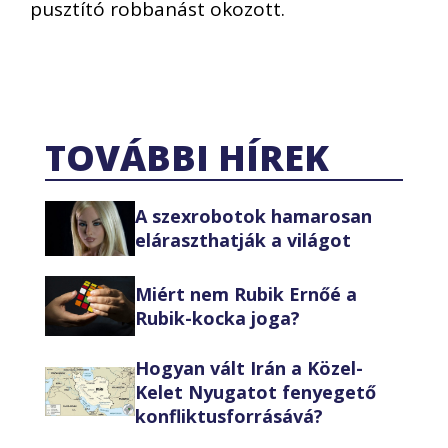
pusztító robbanást okozott.
TOVÁBBI HÍREK
A szexrobotok hamarosan
eláraszthatják a világot
Miért nem Rubik Ernőé a
Rubik-kocka joga?
Hogyan vált Irán a Közel-
Kelet Nyugatot fenyegető
konfliktusforrásává?