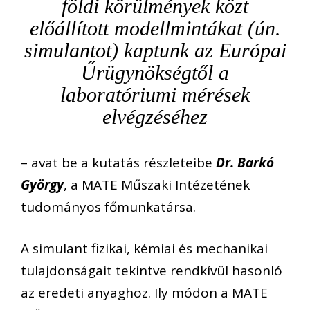
földi körülmények közt
előállított modellmintákat (ún.
simulantot) kaptunk az Európai
Űrügynökségtől a
laboratóriumi mérések
elvégzéséhez
– avat be a kutatás részleteibe
Dr. Barkó
György
, a MATE Műszaki Intézetének
tudományos főmunkatársa.
A simulant fizikai, kémiai és mechanikai
tulajdonságait tekintve rendkívül hasonló
az eredeti anyaghoz. Ily módon a MATE