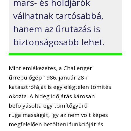
mars- és holdjárók
válhatnak tartósabbá,
hanem az űrutazás is
biztonságosabb lehet.
Mint emlékezetes, a Challenger
űrrepülőgép 1986. január 28-i
katasztrófáját is egy elégtelen tömítés
okozta. A hideg időjárás károsan
befolyásolta egy tömítőgyűrű
rugalmasságát, így az nem volt képes
megfelelően betölteni funkcióját és