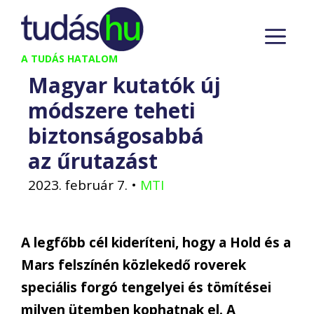
Kilépés
M
a
tartalomba
A TUDÁS HATALOM
Magyar kutatók új
módszere teheti
biztonságosabbá
az űrutazást
2023. február 7.
•
MTI
A legfőbb cél kideríteni, hogy a Hold és a
Mars felszínén közlekedő roverek
speciális forgó tengelyei és tömítései
milyen ütemben kophatnak el. A