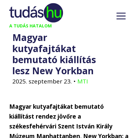
Kilépés
M
a
tartalomba
A TUDÁS HATALOM
Magyar
kutyafajtákat
bemutató kiállítás
lesz New Yorkban
2025. szeptember 23.
•
MTI
Magyar kutyafajtákat bemutató
kiállítást rendez jövőre a
székesfehérvári Szent István Király
Múzeum Manhattanben, New Yorkban: a