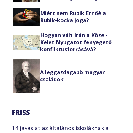
Miért nem Rubik Ernőé a
Rubik-kocka joga?
Hogyan vált Irán a Közel-
Kelet Nyugatot fenyegető
konfliktusforrásává?
A leggazdagabb magyar
családok
FRISS
14 javaslat az általános iskoláknak a