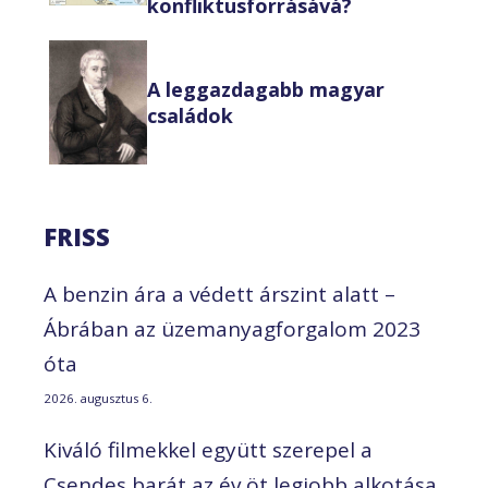
konfliktusforrásává?
A leggazdagabb magyar
családok
FRISS
A benzin ára a védett árszint alatt –
Ábrában az üzemanyagforgalom 2023
óta
2026. augusztus 6.
Kiváló filmekkel együtt szerepel a
Csendes barát az év öt legjobb alkotása