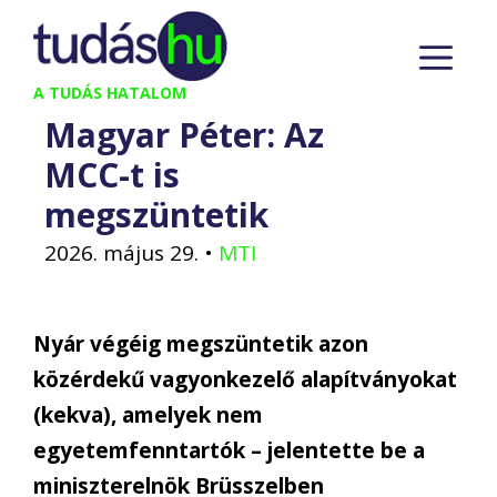
Kilépés
M
a
tartalomba
A TUDÁS HATALOM
Magyar Péter: Az
MCC-t is
megszüntetik
2026. május 29.
•
MTI
Nyár végéig megszüntetik azon
közérdekű vagyonkezelő alapítványokat
(kekva), amelyek nem
egyetemfenntartók – jelentette be a
miniszterelnök Brüsszelben