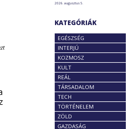
2026. augusztus 5.
KATEGÓRIÁK
EGÉSZSÉG
ezt
INTERJÚ
KOZMOSZ
KULT
REÁL
TÁRSADALOM
a
TECH
z
TÖRTÉNELEM
ZÖLD
GAZDASÁG