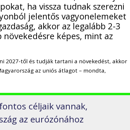
apokat, ha vissza tudnak szerezni
agyonból jelentős vagyonelemeket
gazdaság, akkor az legalább 2-3
b növekedésre képes, mint az
ni 2027-től és tudják tartani a növekedést, akkor
 Magyarország az uniós átlagot – mondta,
fontos céljaik vannak,
rszág az eurózónához