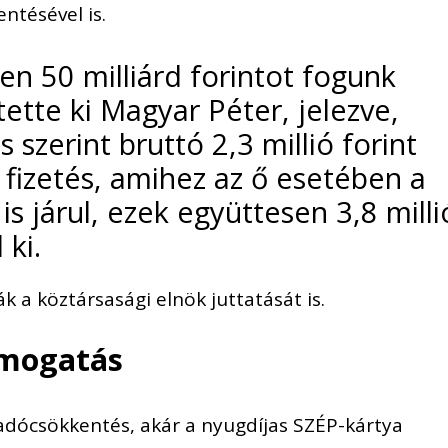
ntésével is.
en 50 milliárd forintot fogunk
tette ki Magyar Péter, jelezve,
 szerint bruttó 2,3 millió forint
i fizetés, amihez az ő esetében a
 is járul, ezek együttesen 3,8 milli
 ki.
k a köztársasági elnök juttatását is.
ámogatás
 adócsökkentés, akár a nyugdíjas SZÉP-kártya