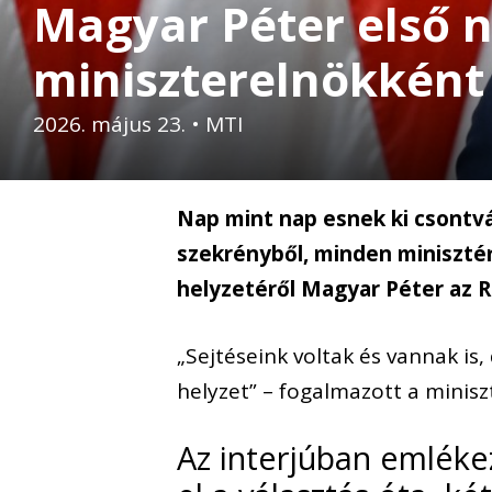
Magyar Péter első 
miniszterelnökként
2026. május 23.
•
MTI
Nap mint nap esnek ki csontv
szekrényből, minden miniszté
helyzetéről Magyar Péter az R
„Sejtéseink voltak és vannak is
helyzet” – fogalmazott a minisz
Az interjúban emléke