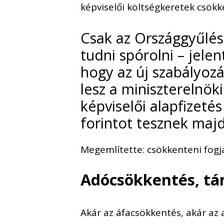
képviselői költségkeretek csökke
Csak az Országgyűlés
tudni spórolni – jelen
hogy az új szabályozás
lesz a miniszterelnök
képviselői alapfizetés
forintot tesznek majd
Megemlítette: csökkenteni fogjá
Adócsökkentés, t
Akár az áfacsökkentés, akár az