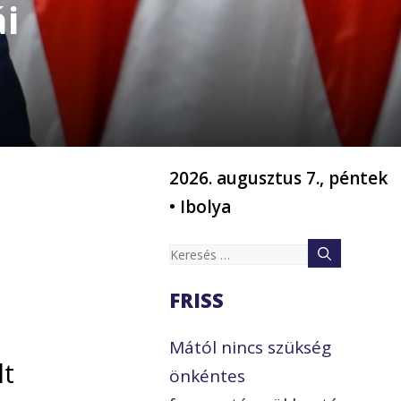
i
2026. augusztus 7., péntek
• Ibolya
Keresés:
FRISS
Mától nincs szükség
lt
önkéntes