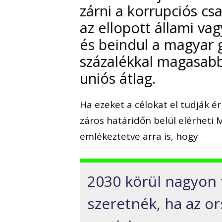
zárni a korrupciós cs
az ellopott állami v
és beindul a magyar 
százalékkal magasab
uniós átlag.
Ha ezeket a célokat el tudják ér
záros határidőn belül elérheti
emlékeztetve arra is, hogy
2030 körül nagyon 
szeretnék, ha az o