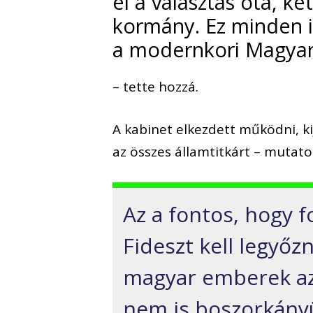
el a választás óta, k
kormány. Ez minden 
a modernkori Magyar
– tette hozzá.
A kabinet elkezdett működni, kij
az összes államtitkárt – mutatot
Az a fontos, hogy 
Fideszt kell legyőz
magyar emberek az á
nem is boszorkányü