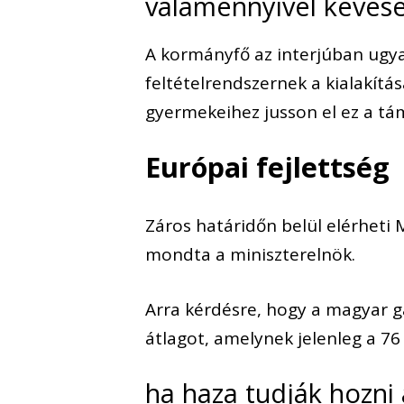
valamennyivel kevese
A kormányfő az interjúban ugy
feltételrendszernek a kialakítá
gyermekeihez jusson el ez a tá
Európai fejlettség
Záros határidőn belül elérheti 
mondta a miniszterelnök.
Arra kérdésre, hogy a magyar ga
átlagot, amelynek jelenleg a 76
ha haza tudják hozni 