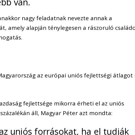
bb van.
anakkor nagy feladatnak nevezte annak a
sát, amely alapján ténylegesen a rászoruló család
mogatás.
Magyarország az európai uniós fejlettségi átlagot 
zdaság fejlettsége mikorra érheti el az uniós
 százalékán áll, Magyar Péter azt mondta:
az uniós forrásokat, ha el tudják