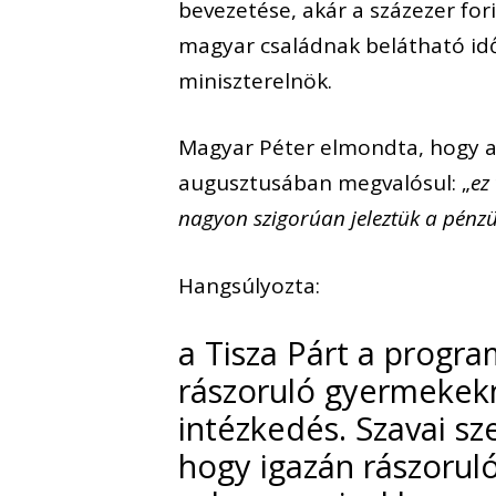
bevezetése, akár a százezer fo
magyar családnak belátható időn
miniszterelnök.
Magyar Péter elmondta, hogy a
augusztusában megvalósul: „
ez
nagyon szigorúan jeleztük a pénzü
Hangsúlyozta:
a Tisza Párt a progr
rászoruló gyermekekn
intézkedés. Szavai sze
hogy igazán rászorul