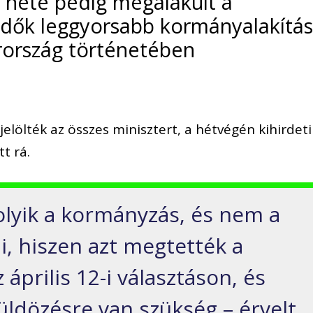
ét hete pedig megalakult a
idők leggyorsabb kormányalakítá
ország történetében
elölték az összes minisztert, a hétvégén kihirdeti
t rá.
folyik a kormányzás, és nem a
ni, hiszen azt megtették a
prilis 12-i választáson, és
ldözésre van szükség – érvelt.