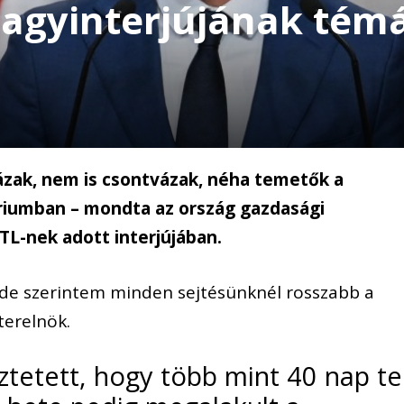
nagyinterjújának témá
ázak, nem is csontvázak, néha temetők a
riumban – mondta az ország gazdasági
TL-nek adott interjújában.
, de szerintem minden sejtésünknél rosszabb a
terelnök.
ztetett, hogy több mint 40 nap te