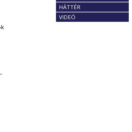
HÁTTÉR
VIDEÓ
ok
–