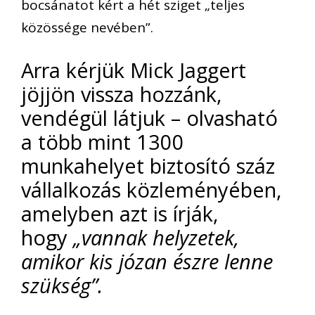
bocsánatot kért a hét sziget „teljes
közössége nevében”.
Arra kérjük Mick Jaggert
jöjjön vissza hozzánk,
vendégül látjuk – olvasható
a több mint 1300
munkahelyet biztosító száz
vállalkozás közleményében,
amelyben azt is írják,
hogy
„vannak helyzetek,
amikor kis józan észre lenne
szükség”.