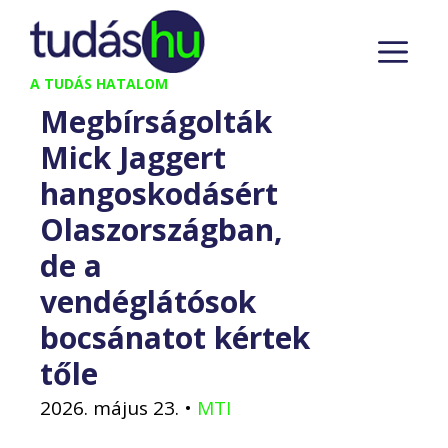
Kilépés
M
a
tartalomba
A TUDÁS HATALOM
Megbírságolták
Mick Jaggert
hangoskodásért
Olaszországban,
de a
vendéglátósok
bocsánatot kértek
tőle
2026. május 23.
•
MTI