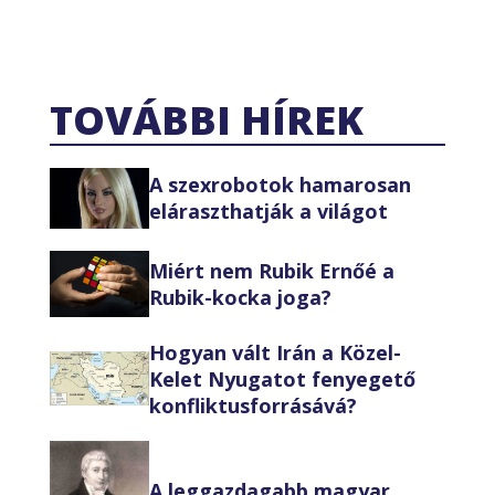
TOVÁBBI HÍREK
A szexrobotok hamarosan
eláraszthatják a világot
Miért nem Rubik Ernőé a
Rubik-kocka joga?
Hogyan vált Irán a Közel-
Kelet Nyugatot fenyegető
konfliktusforrásává?
A leggazdagabb magyar