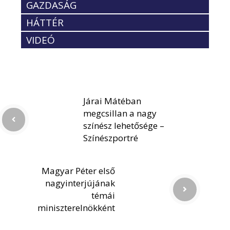
GAZDASÁG
HÁTTÉR
VIDEÓ
Járai Mátéban
megcsillan a nagy
színész lehetősége –
Színészportré
Magyar Péter első
nagyinterjújának
témái
miniszterelnökként