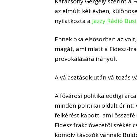
Karácsony Gergely szerint a F
az elmúlt két évben, különöse
nyilatkozta a
Jazzy Rádió Bus
Ennek oka elsősorban az volt, 
magát, ami miatt a Fidesz-fra
provokálására irányult.
A választások után változás v
A fővárosi politika eddigi arc
minden politikai oldalt érint
felkérést kapott, ami összefé
Fidesz frakcióvezetői székét cs
komoly távozók vannak: Bujdo