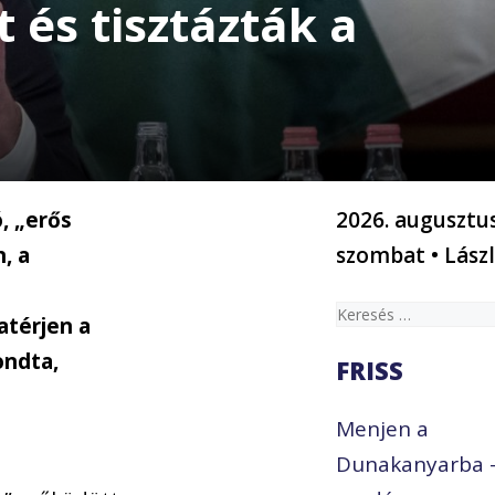
 és tisztázták a
, „erős
2026. augusztus
, a
szombat • Lász
Keresés:
atérjen a
ondta,
FRISS
Menjen a
Dunakanyarba 