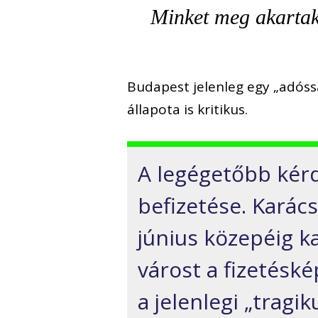
Minket meg akartak 
Budapest jelenleg egy „adóssá
állapota is kritikus.
A legégetőbb kérdé
befizetése. Karács
június közepéig 
várost a fizetésk
a jelenlegi „tragi