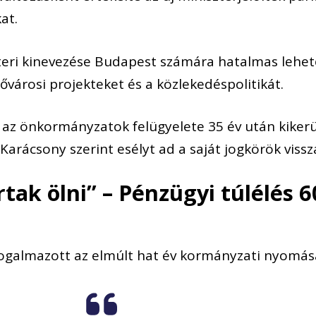
at.
zteri kinevezése Budapest számára hatalmas lehet
ővárosi projekteket és a közlekedéspolitikát.
l az önkormányzatok felügyelete 35 év után kikerü
Karácsony szerint esélyt ad a saját jogkörök viss
ak ölni” – Pénzügyi túlélés 
ogalmazott az elmúlt hat év kormányzati nyomásá