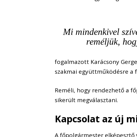
Mi mindenkivel szíve
reméljük, hog
fogalmazott Karácsony Gergely
szakmai együttműködésre a f
Reméli, hogy rendezhető a fő
sikerült megválasztani.
Kapcsolat az új m
A főpolgármester elképesztő v