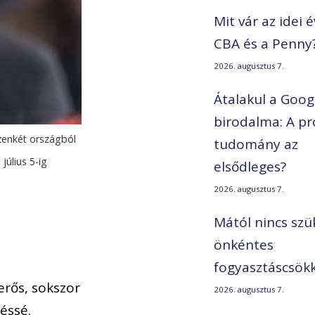
Mit vár az idei é
CBA és a Penny
2026. augusztus 7.
Átalakul a Googl
birodalma: A pr
zenkét országból
tudomány az
július 5-ig
elsődleges?
2026. augusztus 7.
Mától nincs szü
önkéntes
fogyasztáscsök
erős, sokszor
2026. augusztus 7.
éssé.