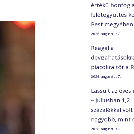
értékű honfogla
leletegyüttes ke
Pest megyében
2026. augusztus 7.
Reagál a
devizahatásokra
piacokra tör a R
2026. augusztus 7.
Lassult az éves 
– Júliusban 1,2
százalékkal volt
nagyobb, mint 
2026. augusztus 7.