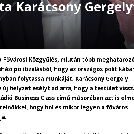
ta Karácsony Gergelyt
l a Fővárosi Közgyűlés, miután több meghatározó
házi politizálásból, hogy az országos politikában
yban folytassa munkáját. Karácsony Gergely
új helyzet esélyt ad arra, hogy a testület vissz
Rádió Business Class című műsorában azt is elm
relnökkel, hogy hol és mikor legyen a főváros
ja.