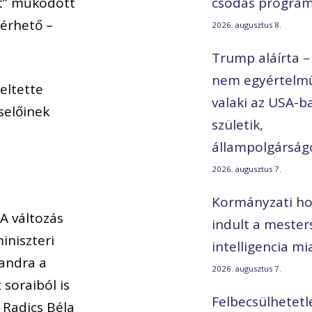
nt” működött
csodás program
 érhető –
2026. augusztus 8.
Trump aláírta –
nem egyértelmű
eltette
valaki az USA-b
selőinek
születik,
állampolgárság
2026. augusztus 7.
Kormányzati ho
 A változás
indult a mester
iniszteri
intelligencia mi
xandra a
2026. augusztus 7.
 soraiból is
Felbecsülhetetl
 Radics Béla