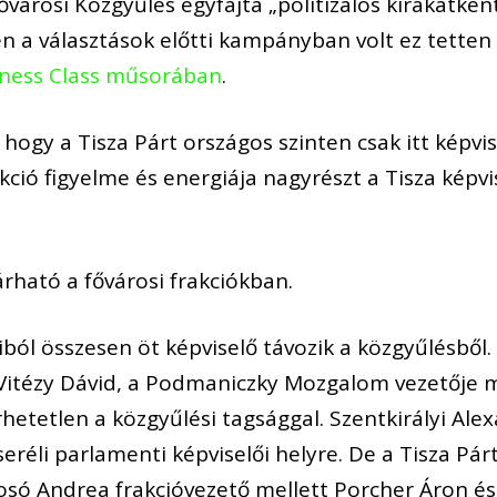
ővárosi Közgyűlés egyfajta „politizálós kirakatké
n a választások előtti kampányban volt ez tetten
iness Class műsorában
.
hogy a Tisza Párt országos szinten csak itt képvis
kció figyelme és energiája nagyrészt a Tisza képvi
árható a fővárosi frakciókban.
aiból összesen öt képviselő távozik a közgyűlésből.
: Vitézy Dávid, a Podmaniczky Mozgalom vezetője m
rhetetlen a közgyűlési tagsággal. Szentkirályi Ale
eréli parlamenti képviselői helyre. De a Tisza Párt
só Andrea frakcióvezető mellett Porcher Áron és