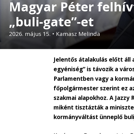
Magyar Péter felhív
„buli-gate”-et
2026. május 15.
•
Kamasz Melinda
Jelentős átalakulás előtt ál
egyéniség” is távozik a város
Parlamentben vagy a kormán
főpolgármester szerint ez az 
szakmai alapokhoz. A Jazzy 
miként tisztázták a miniszte
kormányváltást ünneplő buli