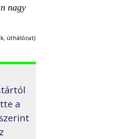
an nagy
k, úthálózat)
tártól
tte a
szerint
z