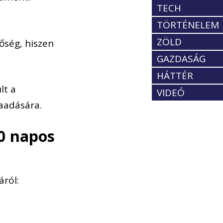
TECH
TÖRTÉNELEM
ZÖLD
őség, hiszen
GAZDASÁG
HÁTTÉR
lt a
VIDEÓ
zaadására.
60 napos
ról: