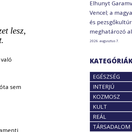
Elhunyt Garamv
Vencel; a magya
és pezsgőkultú
et lesz,
meghatározó al
t.
2026. augusztus 7.
 való
KATEGÓRIÁ
EGÉSZSÉG
INTERJÚ
 óta sem
KOZMOSZ
KULT
REÁL
TÁRSADALOM
lamenti