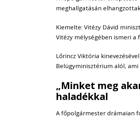
meghallgatásán elhangzottak
Kiemelte: Vitézy Dávid minis
Vitézy mélységében ismeri a f
Lőrincz Viktória kinevezéséve
Belügyminisztérium alól, ami 
„Minket meg akart
haladékkal
A főpolgármester drámaian f