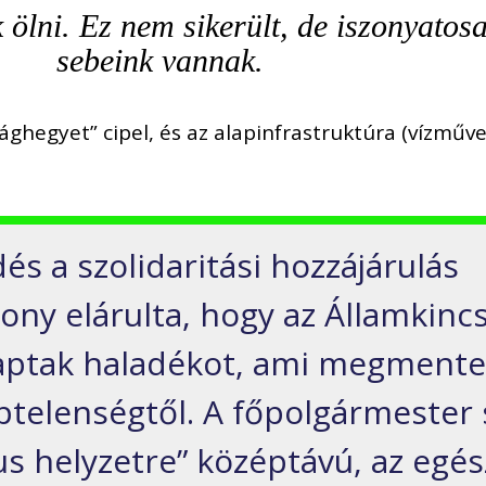
ölni. Ez nem sikerült, de iszonyatos
sebeink vannak.
ghegyet” cipel, és az alapinfrastruktúra (vízműve
s a szolidaritási hozzájárulás
ony elárulta, hogy az Államkincs
kaptak haladékot, ami megmente
éptelenségtől. A főpolgármester 
kus helyzetre” középtávú, az egés