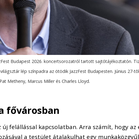
Fest Budapest 2026. koncertsorozatról tartott sajtótájékoztatón. Ti
lágsztár lép színpadra az ötödik JazzFest Budapesten. Június 27-tõl 
Pat Metheny, Marcus Miller és Charles Lloyd.
a fővárosban
új felállással kapcsolatban. Arra számít, hogy az 
ozásával a testület átalakulhat egy munkaközgyűl