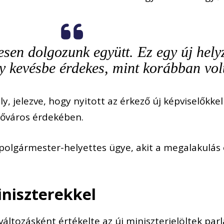
sen dolgozunk együtt. Ez egy új helyz
y kevésbe érdekes, mint korábban vol
, jelezve, hogy nyitott az érkező új képviselőkkel
őváros érdekében.
polgármester-helyettes ügye, akit a megalakulás
iniszterekkel
áltozásként értékelte az új miniszterjelöltek par