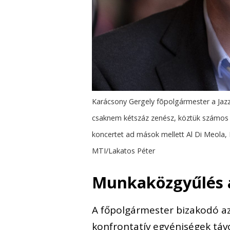
Karácsony Gergely fõpolgármester a Jazz
csaknem kétszáz zenész, köztük számos vi
koncertet ad mások mellett Al Di Meola, 
MTI/Lakatos Péter
Munkaközgyűlés 
A főpolgármester bizakodó az 
konfrontatív egyéniségek táv