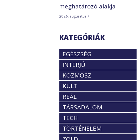
meghatározó alakja
2026. augusztus 7.
KATEGÓRIÁK
EGÉSZSÉG
INTERJÚ
KOZMOSZ
KULT
REÁL
TÁRSADALOM
TECH
TÖRTÉNELEM
ZÖLD