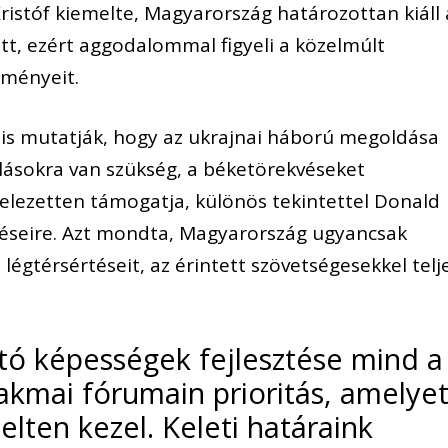
Kristóf kiemelte, Magyarország határozottan kiáll 
ett, ezért aggodalommal figyeli a közelmúlt
eményeit.
 is mutatják, hogy az ukrajnai háború megoldása
ásokra van szükség, a béketörekvéseket
elezetten támogatja, különös tekintettel Donald
téseire. Azt mondta, Magyarország ugyancsak
 légtérsértéseit, az érintett szövetségesekkel telj
ító képességek fejlesztése mind a
kmai fórumain prioritás, amelye
lten kezel. Keleti határaink