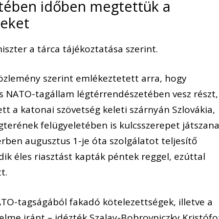
tében időben megtettük a
seket
szter a tárca tájékoztatása szerint.
közlemény szerint emlékeztetett arra, hogy
 NATO-tagállam légtérrendészetében vesz részt,
tt a katonai szövetség keleti szárnyán Szlovákia,
gterének felügyeletében is kulcsszerepet játszan
érben augusztus 1-je óta szolgálatot teljesítő
k éles riasztást kapták péntek reggel, ezúttal
t.
TO-tagságából fakadó kötelezettségek, illetve a
elme iránt – idézték Szalay-Bobrovniczky Kristófo