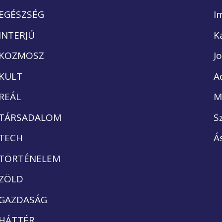
EGÉSZSÉG
I
INTERJÚ
K
KOZMOSZ
J
KULT
A
REÁL
M
TÁRSADALOM
S
TECH
Á
TÖRTÉNELEM
ZÖLD
GAZDASÁG
HÁTTÉR