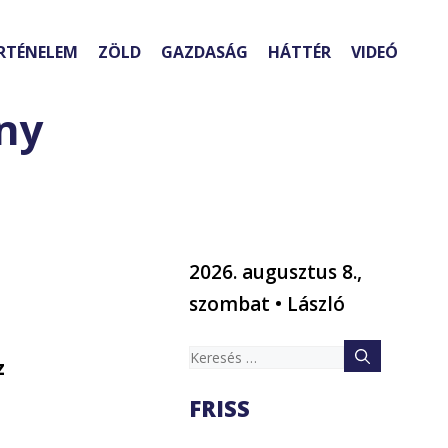
RTÉNELEM
ZÖLD
GAZDASÁG
HÁTTÉR
VIDEÓ
ny
2026. augusztus 8.,
a
szombat • László
Keresés:
z
FRISS