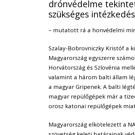
drónvédelme tekinte
szükséges intézkedé
– mutatott rá a honvédelmi mini
Szalay-Bobrovniczky Kristóf a 
Magyarország egyszerre számos
Horvátország és Szlovénia melle
valamint a három balti állam lé
a magyar Gripenek. A balti légt
magyar repülőgépek már a tizedi
orosz katonai repülőgépek miat
Magyarország elkötelezett a NA
szövetség keleti határainak véd