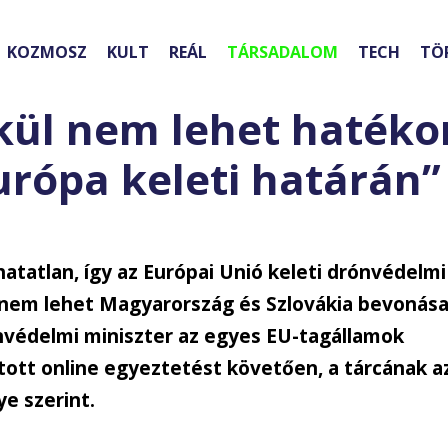
KOZMOSZ
KULT
REÁL
TÁRSADALOM
TECH
TÖ
kül nem lehet hatéko
urópa keleti határán”
tatlan, így az Európai Unió keleti drónvédelmi
 nem lehet Magyarország és Szlovákia bevonás
nvédelmi miniszter az egyes EU-tagállamok
ott online egyeztetést követően, a tárcának a
e szerint.