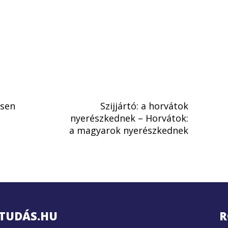
esen
Szijjártó: a horvátok
nyerészkednek – Horvátok:
a magyarok nyerészkednek
TUDÁS.HU
R