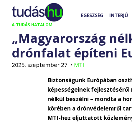
Kilépés
a
EGÉSZSÉG
INTERJÚ
tartalomba
A TUDÁS HATALOM
„Magyarország nél
drónfalat építeni E
2025. szeptember 27.
•
MTI
Biztonságunk Európában osztha
képességeinek fejlesztéséről
nélkül beszélni – mondta a ho
körében a drónvédelemről tart
MTI-hez eljuttatott közlemény