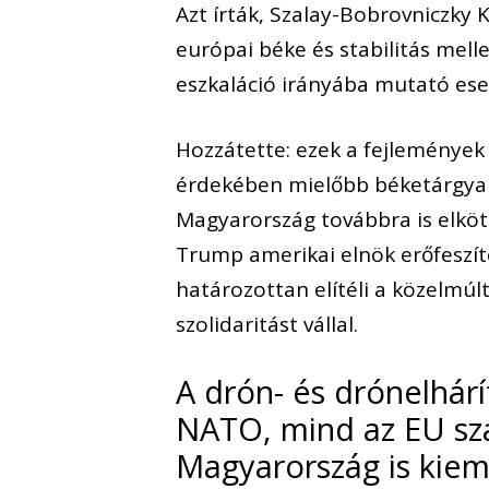
Azt írták, Szalay-Bobrovniczky 
európai béke és stabilitás mell
eszkaláció irányába mutató es
Hozzátette: ezek a fejlemények
érdekében mielőbb béketárgyal
Magyarország továbbra is elköt
Trump amerikai elnök erőfeszí
határozottan elítéli a közelmúlt
szolidaritást vállal.
A drón- és drónelhár
NATO, mind az EU sza
Magyarország is kieme