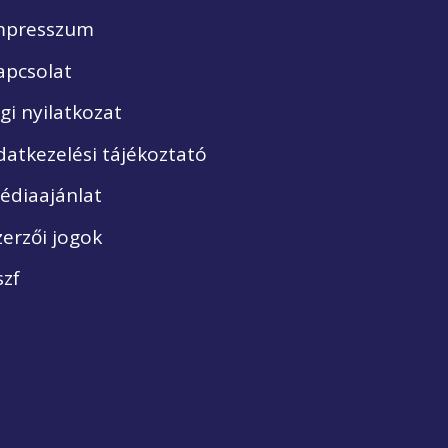
mpresszum
apcsolat
ogi nyilatkozat
datkezelési tájékoztató
édiaajánlat
zerzői jogok
szf