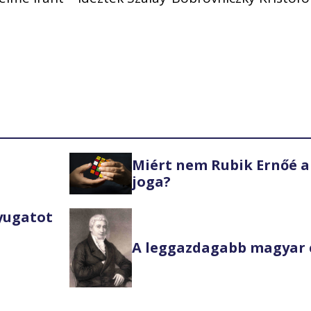
Miért nem Rubik Ernőé a
joga?
Nyugatot
A leggazdagabb magyar 