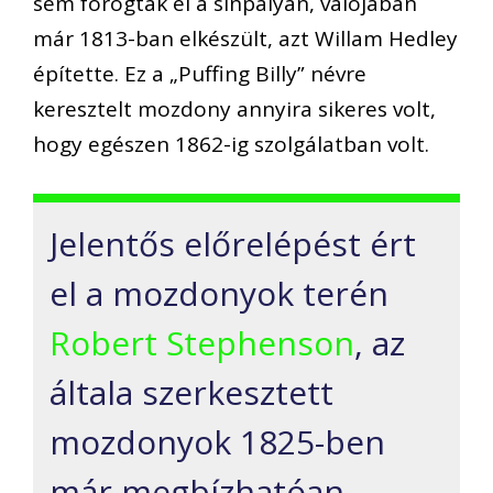
sem forogtak el a sínpályán, valójában
már 1813-ban elkészült, azt Willam Hedley
építette. Ez a „Puffing Billy” névre
keresztelt mozdony annyira sikeres volt,
hogy egészen 1862-ig szolgálatban volt.
Jelentős előrelépést ért
el a mozdonyok terén
Robert Stephenson
, az
általa szerkesztett
mozdonyok 1825-ben
már megbízhatóan