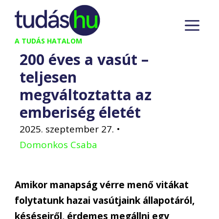
Kilépés
M
a
tartalomba
A TUDÁS HATALOM
200 éves a vasút –
teljesen
megváltoztatta az
emberiség életét
2025. szeptember 27.
•
Domonkos Csaba
Amikor manapság vérre menő vitákat
folytatunk hazai vasútjaink állapotáról,
késéseiről, érdemes megállni egy