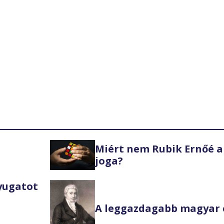
Miért nem Rubik Ernőé a
joga?
Nyugatot
A leggazdagabb magyar 