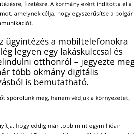
tézésre, fizetésre. A kormány ezért indította el a
amot, amelynek célja, hogy egyszerűsítse a polgár
mmunikációt.
 az ügyintézés a mobiltelefonokra
elég legyen egy lakáskulccsal és
lindulni otthonról – jegyezte meg
már több okmány digitális
ásból is bemutatható.
dőt spórolunk meg, hanem védjük a környezetet,
yítja, hogy eddig már több mint egymillióan