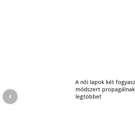
A női lapok két fogyas
módszert propagálnak
legtöbbet