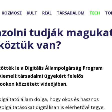
KOZMOSZ
KULT
REÁL
TÁRSADALOM
TECH
TÖ
azolni tudják maguka
 köztük van?
tötték le a Digitális Állampolgárság Program
kiemelt társadalmi ügyekért felelős
bookon közzétett videójában.
zolgáltató állam dolga, hogy okos és hasznos
olgáltatásokat digitálisan is elérhetővé tegye,