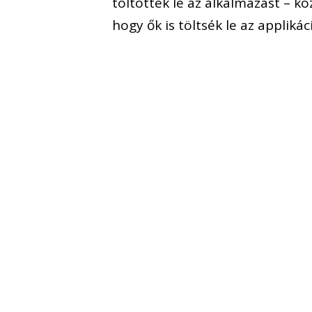
töltötték le az alkalmazást – kö
hogy ők is töltsék le az applikác