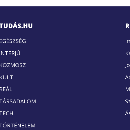
TUDÁS.HU
R
EGÉSZSÉG
I
INTERJÚ
K
KOZMOSZ
J
KULT
A
REÁL
M
TÁRSADALOM
S
TECH
Á
TÖRTÉNELEM