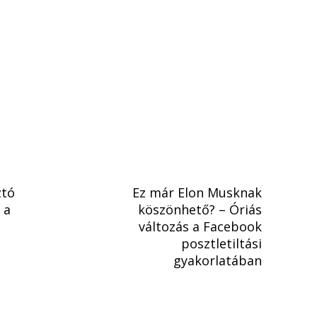
ztó
Ez már Elon Musknak
 a
köszönhető? – Óriás
változás a Facebook
posztletiltási
gyakorlatában