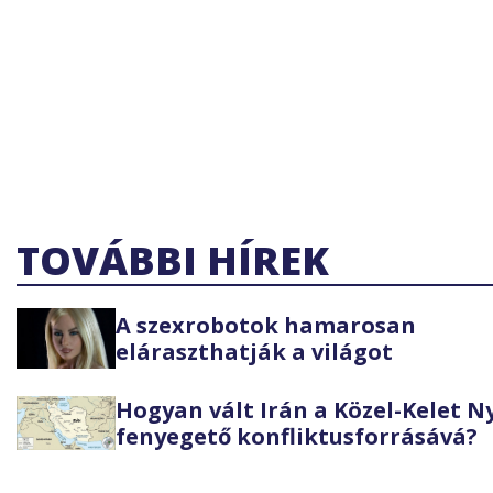
TOVÁBBI HÍREK
A szexrobotok hamarosan
eláraszthatják a világot
Hogyan vált Irán a Közel-Kelet 
fenyegető konfliktusforrásává?