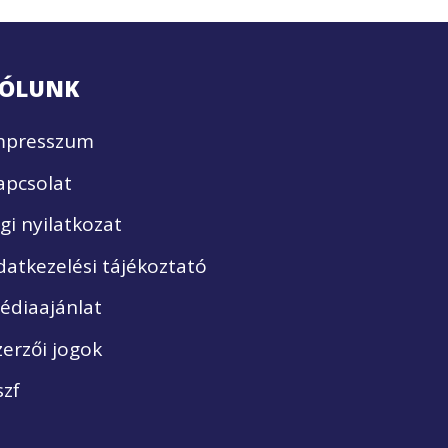
ÓLUNK
mpresszum
apcsolat
ogi nyilatkozat
datkezelési tájékoztató
édiaajánlat
zerzői jogok
szf