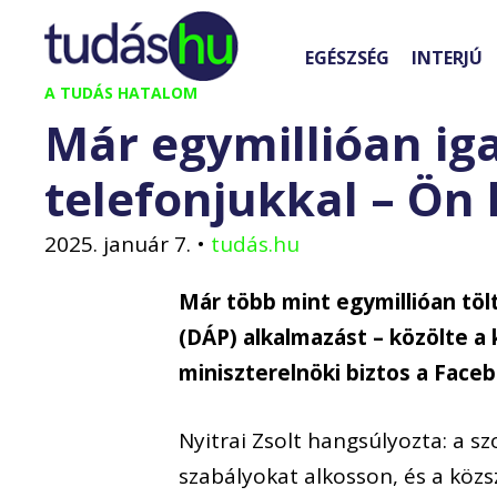
Kilépés
a
EGÉSZSÉG
INTERJÚ
tartalomba
A TUDÁS HATALOM
Már egymillióan ig
telefonjukkal – Ön
2025. január 7.
•
tudás.hu
Már több mint egymillióan töl
(DÁP) alkalmazást – közölte a 
miniszterelnöki biztos a Face
Nyitrai Zsolt hangsúlyozta: a s
szabályokat alkosson, és a közsz