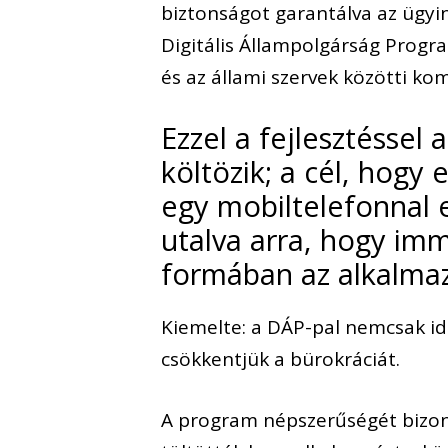
biztonságot garantálva az ügyin
Digitális Állampolgárság Progr
és az állami szervek közötti ko
Ezzel a fejlesztéssel
költözik; a cél, hogy 
egy mobiltelefonnal e
utalva arra, hogy im
formában az alkalmaz
Kiemelte: a DÁP-pal nemcsak i
csökkentjük a bürokráciát.
A program népszerűségét bizon