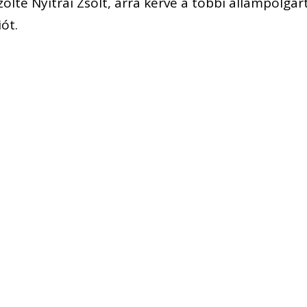
zölte Nyitrai Zsolt, arra kérve a többi állampolgárt
iót.