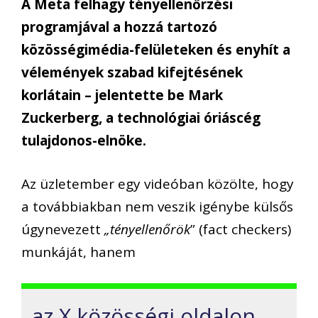
A Meta felhagy tényellenőrzési
programjával a hozzá tartozó
közösségimédia-felületeken és enyhít a
vélemények szabad kifejtésének
korlátain – jelentette be Mark
Zuckerberg, a technológiai óriáscég
tulajdonos-elnöke.
Az üzletember egy videóban közölte, hogy
a továbbiakban nem veszik igénybe külsős
úgynevezett
„tényellenőrök
” (fact checkers)
munkáját, hanem
az X közösségi oldalon