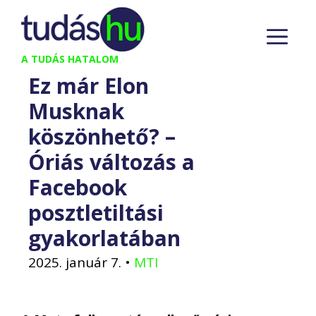
Kilépés
M
a
tartalomba
A TUDÁS HATALOM
Ez már Elon
Musknak
köszönhető? –
Óriás változás a
Facebook
posztletiltási
gyakorlatában
2025. január 7.
•
MTI