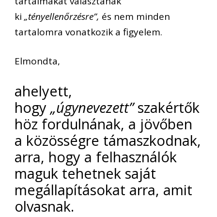
tartalmakat választanak
ki
„tényellenőrzésre”,
és nem minden
tartalomra vonatkozik a figyelem.
Elmondta,
ahelyett,
hogy
„úgynevezett”
szakértők
höz fordulnának, a jövőben
a közösségre támaszkodnak,
arra, hogy a felhasználók
maguk tehetnek saját
megállapításokat arra, amit
olvasnak.