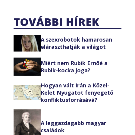
TOVÁBBI HÍREK
A szexrobotok hamarosan
eláraszthatják a világot
Miért nem Rubik Ernőé a
Rubik-kocka joga?
Hogyan vált Irán a Közel-
Kelet Nyugatot fenyegető
konfliktusforrásává?
A leggazdagabb magyar
családok