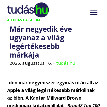
Kilépés
M
a
tartalomba
A TUDÁS HATALOM
Már negyedik éve
ugyanaz a világ
legértékesebb
márkája
2025. augusztus 16.
•
tudás.hu
Idén már negyedszer egymás után áll az
Apple a világ legértékesebb márkáinak
az élén. A Kantar Millward Brown
médiapiaci kutatóvállalat
„BrandZ Top 100