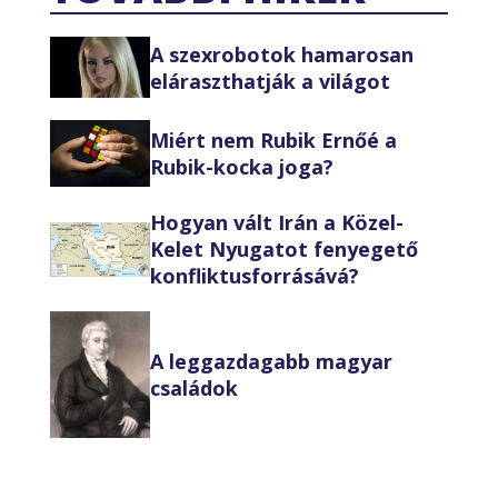
A szexrobotok hamarosan
eláraszthatják a világot
Miért nem Rubik Ernőé a
Rubik-kocka joga?
Hogyan vált Irán a Közel-
Kelet Nyugatot fenyegető
konfliktusforrásává?
A leggazdagabb magyar
családok