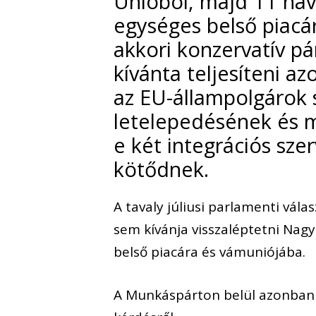
Unióból, majd 11 hav
egységes belső piacár
akkori konzervatív p
kívánta teljesíteni a
az EU-állampolgárok 
letelepedésének és m
e két integrációs sze
kötődnek.
A tavaly júliusi parlamenti vál
sem kívánja visszaléptetni Nag
belső piacára és vámuniójába.
A Munkáspárton belül azonban a