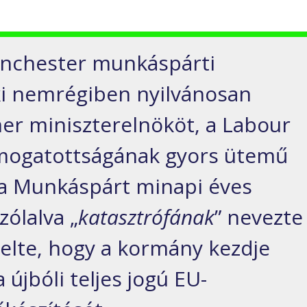
nchester munkáspárti
ki nemrégiben nyilvánosan
er miniszterelnököt, a Labour
ámogatottságának gyors ütemű
 a Munkáspárt minapi éves
ólalva „
katasztrófának
” nevezte
telte, hogy a kormány kezdje
újbóli teljes jogú EU-