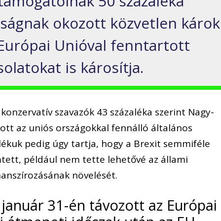
 támogatóinak 50 százaléka
daságnak okozott közvetlen károk
 Európai Unióval fenntartott
latokat is károsítja.
konzervatív szavazók 43 százaléka szerint Nagy-
tott az uniós országokkal fennálló általános
lékuk pedig úgy tartja, hogy a Brexit semmiféle
ett, például nem tette lehetővé az állami
nanszírozásának növelését.
 január 31-én távozott az Európai