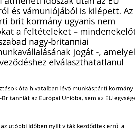
i átmeneti időszak után az EU
ól és vámuniójából is kilépett. Az
árti brit kormány ugyanis nem
zokat a feltételeket – mindenekelő
szabad nagy-britanniai
unkavállalásának jogát -, amelye
rveződéshez elválaszthatatlanul
asztások óta hivatalban lévő munkáspárti kormány
y-Britanniát az Európai Unióba, sem az EU egység
z utóbbi időben nyílt viták kezdődtek erről a