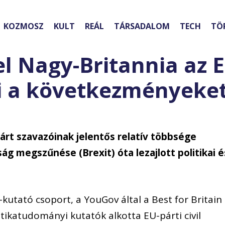
KOZMOSZ
KULT
REÁL
TÁRSADALOM
TECH
TÖ
l Nagy-Britannia az E
ni a következményeke
Párt szavazóinak jelentős relatív többsége
ság megszűnése (Brexit) óta lezajlott politikai é
utató csoport, a YouGov által a Best for Britain
tikatudományi kutatók alkotta EU-párti civil