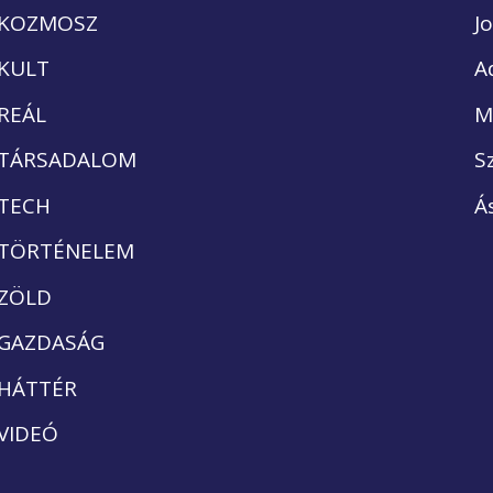
KOZMOSZ
J
KULT
A
REÁL
M
TÁRSADALOM
S
TECH
Á
TÖRTÉNELEM
ZÖLD
GAZDASÁG
HÁTTÉR
VIDEÓ