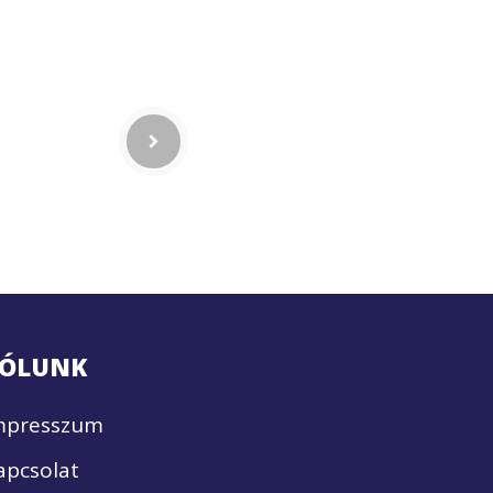
ÓLUNK
mpresszum
apcsolat