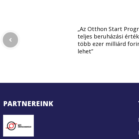
„Az Otthon Start Prog
teljes beruházási érté
több ezer milliárd fori
lehet”
PARTNEREINK