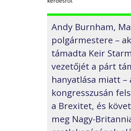
kérdésről.
Andy Burnham, Ma
polgármestere – a
támadta Keir Starm
vezetőjét a párt t
hanyatlása miatt –
kongresszusán felsz
a Brexitet, és köve
meg Nagy-Britannia 