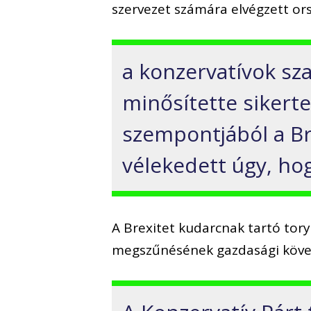
szervezet számára elvégzett or
a konzervatívok sz
minősítette sikert
szempontjából a Br
vélekedett úgy, hogy
A Brexitet kudarcnak tartó tory
megszűnésének gazdasági köve