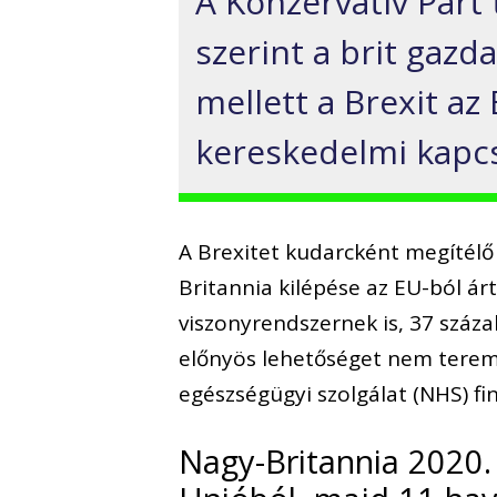
A Konzervatív Párt
szerint a brit gaz
mellett a Brexit az
kereskedelmi kapcso
A Brexitet kudarcként megítélő 
Britannia kilépése az EU-ból ár
viszonyrendszernek is, 37 száza
előnyös lehetőséget nem teremt
egészségügyi szolgálat (NHS) fi
Nagy-Britannia 2020.