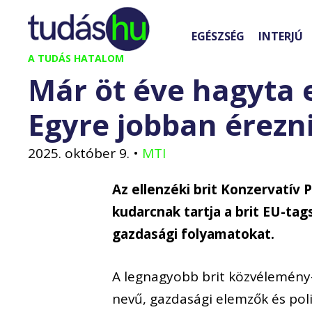
Kilépés
a
EGÉSZSÉG
INTERJÚ
tartalomba
A TUDÁS HATALOM
Már öt éve hagyta e
Egyre jobban érez
2025. október 9.
•
MTI
Az ellenzéki brit Konzervatív 
kudarcnak tartja a brit EU-tag
gazdasági folyamatokat.
A legnagyobb brit közvélemény-k
nevű, gazdasági elemzők és poli