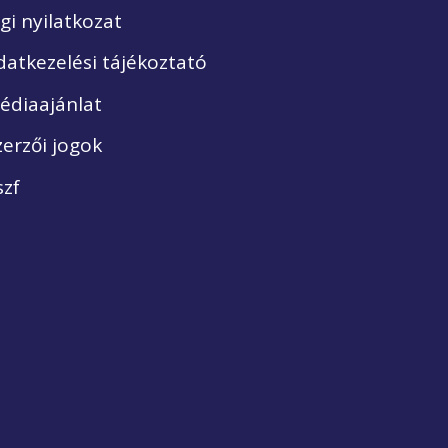
ogi nyilatkozat
datkezelési tájékoztató
édiaajánlat
zerzői jogok
szf