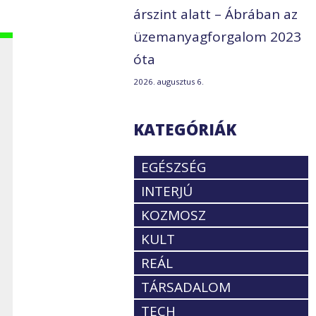
árszint alatt – Ábrában az
üzemanyagforgalom 2023
óta
2026. augusztus 6.
KATEGÓRIÁK
EGÉSZSÉG
INTERJÚ
KOZMOSZ
KULT
REÁL
TÁRSADALOM
TECH