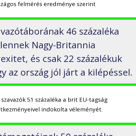
szágos felmérés eredménye szerint
avazótáborának 46 százaléka
elennek Nagy-Britannia
exitet, és csak 22 százalékuk
 az ország jól járt a kilépéssel.
 szavazók 51 százaléka a brit EU-tagság
tkezményeivel indokolta véleményét.