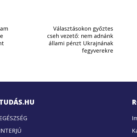
ram
Választásokon győztes
ke
cseh vezető: nem adnánk
nt
állami pénzt Ukrajnának
fegyverekre
TUDÁS.HU
R
EGÉSZSÉG
I
INTERJÚ
K