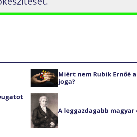
készítését.
Miért nem Rubik Ernőé a
joga?
Nyugatot
A leggazdagabb magyar 