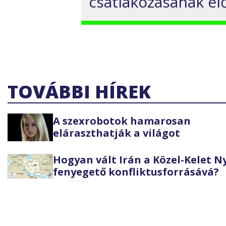
csatlakozásának elő
TOVÁBBI HÍREK
A szexrobotok hamarosan
eláraszthatják a világot
Hogyan vált Irán a Közel-Kelet 
fenyegető konfliktusforrásává?