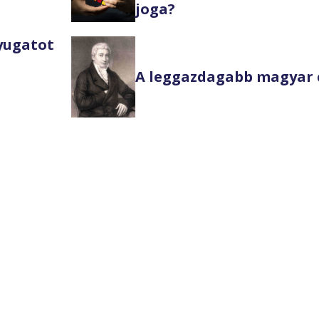
joga?
Nyugatot
A leggazdagabb magyar 