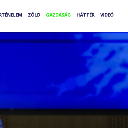
RTÉNELEM
ZÖLD
GAZDASÁG
HÁTTÉR
VIDEÓ