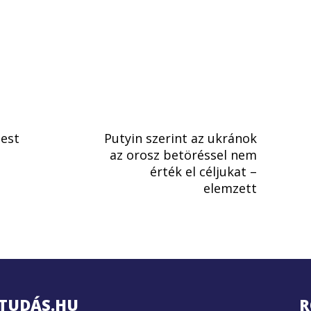
est
Putyin szerint az ukránok
az orosz betöréssel nem
érték el céljukat –
elemzett
TUDÁS.HU
R