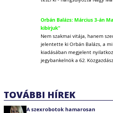
Orbán Balázs: Március 3-án M
kibírjuk"
Nem szakmai vitája, hanem sze
jelentette ki Orbán Balázs, a m
kiadásában megjelent nyilatkoz
jegybankelnök a 62. Közgazdász-
TOVÁBBI HÍREK
A szexrobotok hamarosan