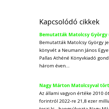
Kapcsolódó cikkek
Bemutatták Matolcsy György
Bemutatták Matolcsy György je
könyvét a Neumann János Egyet
Pallas Athéné Könyvkiadó gon
három éven…
Nagy Márton Matolcsyval törté
Az állami vagyon értéke 2010 ót
forintról 2022-re 21,8 ezer mill
teszi ki - hangsúlyozta Nagy M