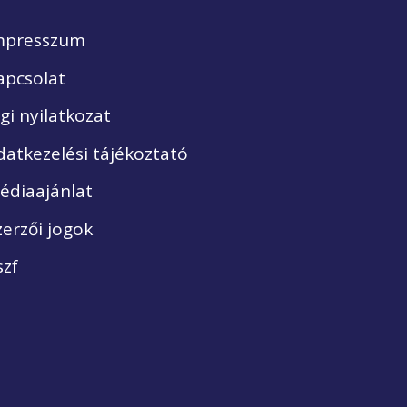
mpresszum
apcsolat
ogi nyilatkozat
datkezelési tájékoztató
édiaajánlat
zerzői jogok
szf