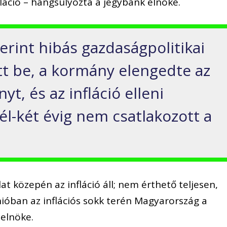
láció – hangsúlyozta a jegybank elnöke.
erint hibás gazdaságpolitikai
tt be, a kormány elengedte az
yt, és az infláció elleni
-két évig nem csatlakozott a
at közepén az infláció áll; nem érthető teljesen,
nióban az inflációs sokk terén Magyarország a
 elnöke.