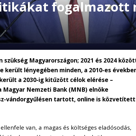
itikákat fogalmazott
an szükség Magyarországon; 2021 és 2024 közöt
be került lényegében minden, a 2010-es évekbe
erült a 2030-ig kitűzött célok elérése –
 a Magyar Nemzeti Bank (MNB) elnöke
z-vándorgyűlésen tartott, online is közvetített
ellenfele van, a magas és költséges eladósodás,