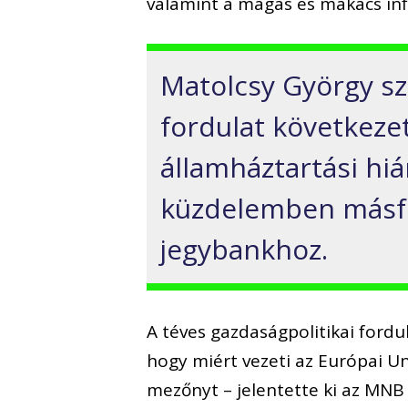
valamint a magas és makacs inf
Matolcsy György sz
fordulat következe
államháztartási hián
küzdelemben másfél
jegybankhoz.
A téves gazdaságpolitikai fordul
hogy miért vezeti az Európai U
mezőnyt – jelentette ki az MNB