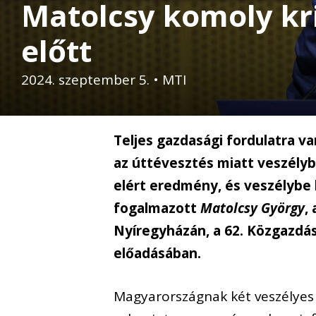
Matolcsy komoly kr
előtt
2024. szeptember 5.
•
MTI
Teljes gazdasági fordulatra v
az úttévesztés miatt veszély
elért eredmény, és veszélybe k
fogalmazott
Matolcsy György
,
Nyíregyházán, a 62. Közgazdás
előadásában.
Magyarországnak két veszélyes 