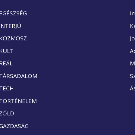
EGÉSZSÉG
I
INTERJÚ
K
KOZMOSZ
J
KULT
A
REÁL
M
TÁRSADALOM
S
TECH
Á
TÖRTÉNELEM
ZÖLD
GAZDASÁG