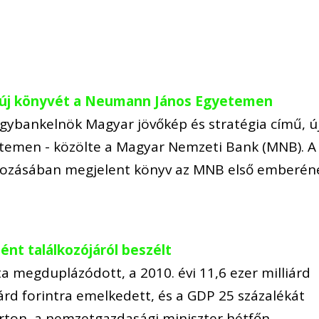
 új könyvét a Neumann János Egyetemen
gybankelnök Magyar jövőkép és stratégia című, ú
emen - közölte a Magyar Nemzeti Bank (MNB). A
dozásában megjelent könyv az MNB első emberén
nt találkozójáról beszélt
a megduplázódott, a 2010. évi 11,6 ezer milliárd
iárd forintra emelkedett, és a GDP 25 százalékát
árton, a nemzetgazdasági miniszter hétfőn…