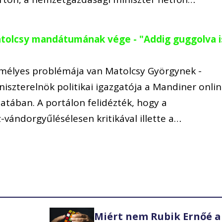
atolcsy mandátumának vége - "Addig guggolva i
mélyes problémája van Matolcsy Györgynek -
iniszterelnök politikai igazgatója a Mandiner onli
atában. A portálon felidézték, hogy a
vándorgyűlésélesen kritikával illette a…
Miért nem Rubik Ernőé a