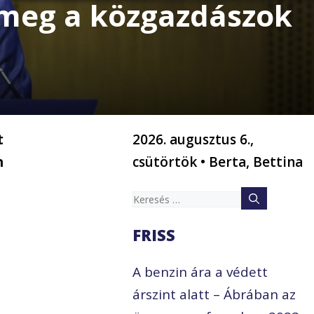
 meg a közgazdászok
t
2026. augusztus 6.,
n
csütörtök • Berta, Bettina
Keresés:
FRISS
A benzin ára a védett
árszint alatt – Ábrában az