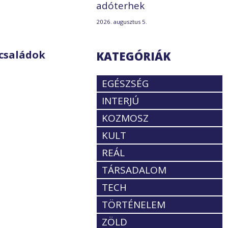
adóterhek
2026. augusztus 5.
családok
KATEGÓRIÁK
EGÉSZSÉG
INTERJÚ
KOZMOSZ
KULT
REÁL
TÁRSADALOM
TECH
TÖRTÉNELEM
ZÖLD