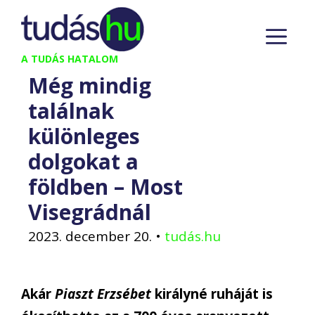
Kilépés
M
a
tartalomba
A TUDÁS HATALOM
Még mindig
találnak
különleges
dolgokat a
földben – Most
Visegrádnál
2023. december 20.
•
tudás.hu
Akár
Piaszt Erzsébet
királyné ruháját is