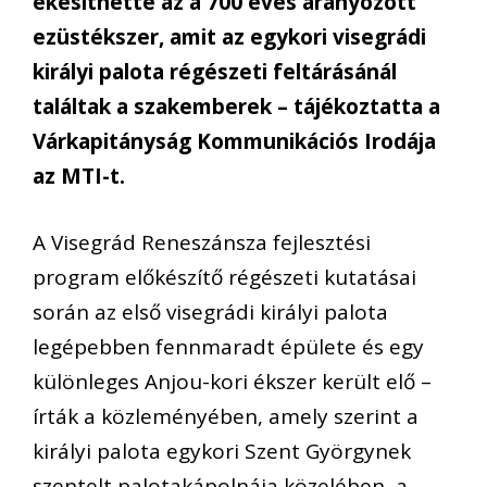
ékesíthette az a 700 éves aranyozott
ezüstékszer, amit az egykori visegrádi
királyi palota régészeti feltárásánál
találtak a szakemberek – tájékoztatta a
Várkapitányság Kommunikációs Irodája
az MTI-t.
A Visegrád Reneszánsza fejlesztési
program előkészítő régészeti kutatásai
során az első visegrádi királyi palota
legépebben fennmaradt épülete és egy
különleges Anjou-kori ékszer került elő –
írták a közleményében, amely szerint a
királyi palota egykori Szent Györgynek
szentelt palotakápolnája közelében, a