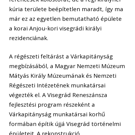
kúria területe beépítetlen maradt, így ma
már ez az egyetlen bemutatható épülete
a korai Anjou-kori visegrádi királyi
rezidenciának.
A régészeti feltárást a Várkapitányság
megbízásából, a Magyar Nemzeti Múzeum
Mátyás Király Múzeumának és Nemzeti
Régészeti Intézetének munkatársai
végezték el. A Visegrád Reneszánsza
fejlesztési program részeként a
Várkapitányság munkatársai korhű
formában építik újjá Visegrád történelmi
épületeit. A rekonstrukció