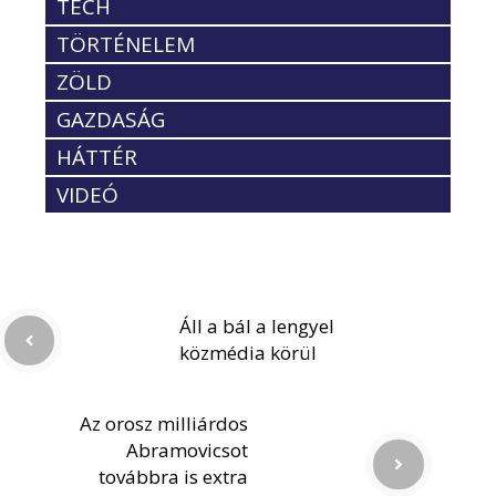
TECH
TÖRTÉNELEM
ZÖLD
GAZDASÁG
HÁTTÉR
VIDEÓ
Áll a bál a lengyel
közmédia körül
Az orosz milliárdos
Abramovicsot
továbbra is extra