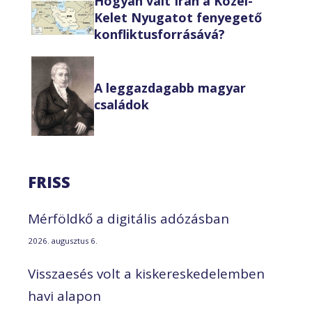
Hogyan vált Irán a Közel-
Kelet Nyugatot fenyegető
konfliktusforrásává?
A leggazdagabb magyar
családok
FRISS
Mérföldkő a digitális adózásban
2026. augusztus 6.
Visszaesés volt a kiskereskedelemben
havi alapon