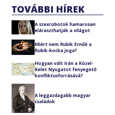
TOVÁBBI HÍREK
A szexrobotok hamarosan
eláraszthatják a világot
Miért nem Rubik Ernőé a
Rubik-kocka joga?
Hogyan vált Irán a Közel-
Kelet Nyugatot fenyegető
konfliktusforrásává?
A leggazdagabb magyar
családok