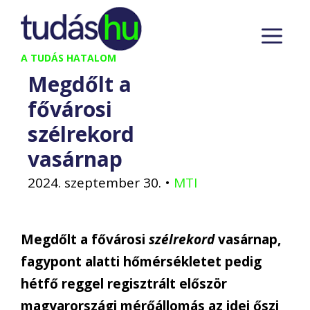
Kilépés
M
a
tartalomba
A TUDÁS HATALOM
Megdőlt a
fővárosi
szélrekord
vasárnap
2024. szeptember 30.
•
MTI
Megdőlt a fővárosi
szélrekord
vasárnap,
fagypont alatti hőmérsékletet pedig
hétfő reggel regisztrált először
magyarországi mérőállomás az idei őszi