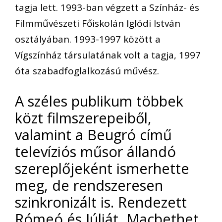
tagja lett. 1993-ban végzett a Színház- és
Filmművészeti Főiskolán Iglódi István
osztályában. 1993-1997 között a
Vígszínház társulatának volt a tagja, 1997
óta szabadfoglalkozású művész.
A széles publikum többek
közt filmszerepeiből,
valamint a Beugró című
televíziós műsor állandó
szereplőjeként ismerhette
meg, de rendszeresen
szinkronizált is. Rendezett
Rómeó és Júliát, Macbethet,