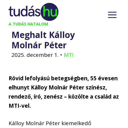
Kilépés
M
a
tartalomba
A TUDÁS HATALOM
Meghalt Kálloy
Molnár Péter
2025. december 1.
•
MTI
Rövid lefolyású betegségben, 55 évesen
elhunyt Kálloy Molnár Péter színész,
rendező, író, zenész – közölte a család az
MTI-vel.
Kálloy Molnár Péter kiemelkedő