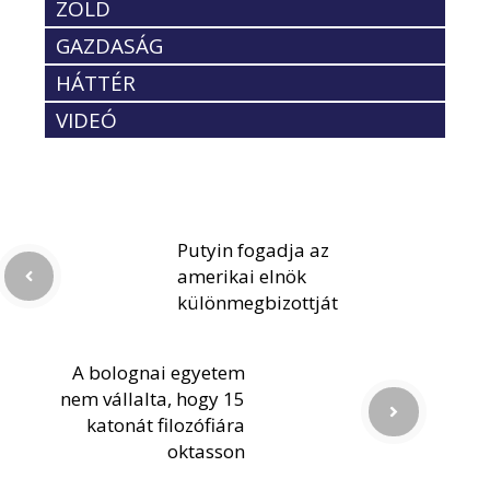
ZÖLD
GAZDASÁG
HÁTTÉR
VIDEÓ
Putyin fogadja az
amerikai elnök
különmegbizottját
A bolognai egyetem
nem vállalta, hogy 15
katonát filozófiára
oktasson