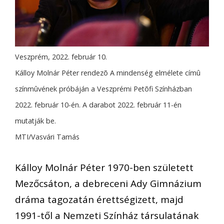
Veszprém, 2022. február 10.
Kálloy Molnár Péter rendezõ A mindenség elmélete címû
színmûvének próbáján a Veszprémi Petõfi Színházban
2022. február 10-én. A darabot 2022. február 11-én
mutatják be.
MTI/Vasvári Tamás
Kálloy Molnár Péter 1970-ben született
Mezőcsáton, a debreceni Ady Gimnázium
dráma tagozatán érettségizett, majd
1991-től a Nemzeti Színház társulatának