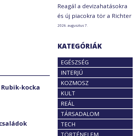
Reagál a devizahatásokra
és új piacokra tör a Richter
2026. augusztus 7.
KATEGÓRIÁK
EGÉSZSÉG
INTERJÚ
KOZMOSZ
 Rubik-kocka
KULT
REÁL
TÁRSADALOM
családok
TECH
TÖRTÉNELEM