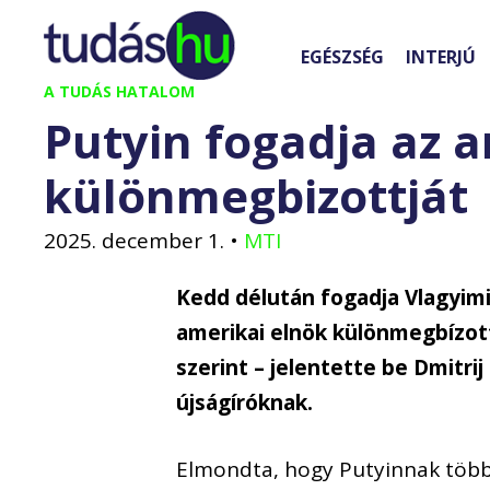
Kilépés
a
EGÉSZSÉG
INTERJÚ
tartalomba
A TUDÁS HATALOM
Putyin fogadja az 
különmegbizottját
2025. december 1.
•
MTI
Kedd délután fogadja Vlagyimi
amerikai elnök különmegbízott
szerint – jelentette be Dmitri
újságíróknak.
Elmondta, hogy Putyinnak több