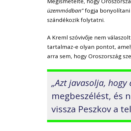
Megismételte, hogy Oroszorszá
üzemmódban”
fogja bonyolítani
szándékozik folytatni.
A Kreml szóvivője nem válaszolt
tartalmaz-e olyan pontot, amel
arra sem, hogy Oroszország szer
„Azt javasolja, hogy 
megbeszélést, és ne
vissza Peszkov a te