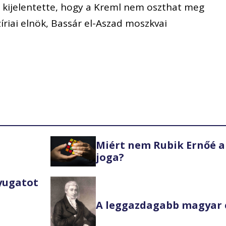
s kijelentette, hogy a Kreml nem oszthat meg
íriai elnök, Bassár el-Aszad moszkvai
Miért nem Rubik Ernőé a
joga?
Nyugatot
A leggazdagabb magyar 