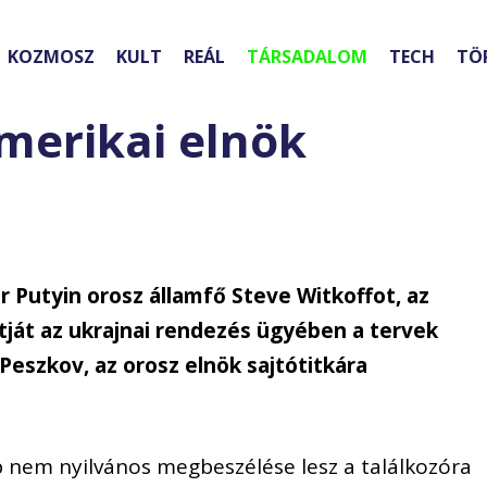
KOZMOSZ
KULT
REÁL
TÁRSADALOM
TECH
TÖ
amerikai elnök
r Putyin orosz államfő Steve Witkoffot, az
ját az ukrajnai rendezés ügyében a tervek
j Peszkov, az orosz elnök sajtótitkára
 nem nyilvános megbeszélése lesz a találkozóra