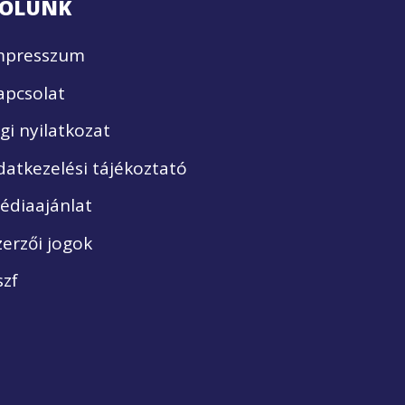
ÓLUNK
mpresszum
apcsolat
ogi nyilatkozat
datkezelési tájékoztató
édiaajánlat
zerzői jogok
szf