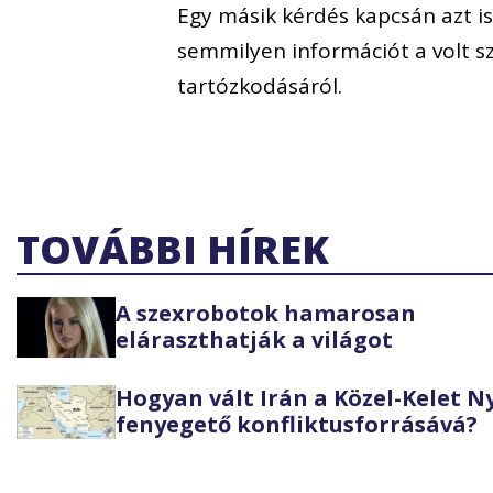
Egy másik kérdés kapcsán azt i
semmilyen információt a volt sz
tartózkodásáról.
TOVÁBBI HÍREK
A szexrobotok hamarosan
eláraszthatják a világot
Hogyan vált Irán a Közel-Kelet 
fenyegető konfliktusforrásává?