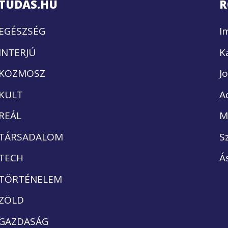
TUDÁS.HU
R
EGÉSZSÉG
I
INTERJÚ
K
KOZMOSZ
J
KULT
A
REÁL
M
TÁRSADALOM
S
TECH
Á
TÖRTÉNELEM
ZÖLD
GAZDASÁG