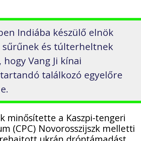
ben Indiába készülő elnök
sűrűnek és túlterheltnek
 hogy Vang Ji kínai
 tartandó találkozó egyelőre
e.
k minősítette a Kaszpi-tengeri
m (CPC) Novorosszijszk melletti
grehajtott ukrán dróntámadást.