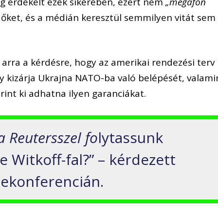
g érdekelt ezek sikerében, ezért nem
„megafon
 őket, és a médián keresztül semmilyen vitát sem
 arra a kérdésre, hogy az amerikai rendezési terv
y kizárja Ukrajna NATO-ba való belépését, valami
int ki adhatna ilyen garanciákat.
a Reutersszel fo
lytassunk
 Witkoff-fal?” – kérdezett
lekonferencián.