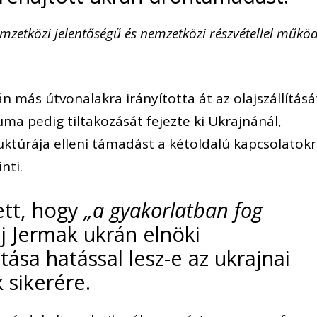
mzetközi jelentőségű és nemzetközi részvétellel műkö
más útvonalakra irányította át az olajszállításá
ma pedig tiltakozását fejezte ki Ukrajnánál,
uktúrája elleni támadást a kétoldalú kapcsolatok
nti.
ett, hogy
„a gyakorlatban fog
j Jermak ukrán elnöki
ása hatással lesz-e az ukrajnai
 sikerére.