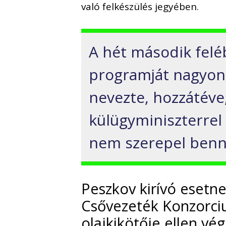
való felkészülés jegyében.
A hét második felé
programját nagyon 
nevezte, hozzátéve,
külügyminiszterrel
nem szerepel benn
Peszkov kirívó esetne
Csővezeték Konzorciu
olajkikötője ellen vé