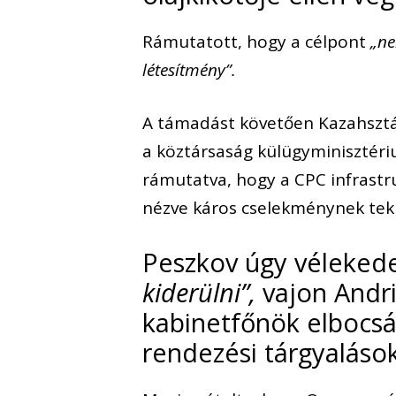
Rámutatott, hogy a célpont
„ne
létesítmény”.
A támadást követően Kazahsztán 
a köztársaság külügyminisztériu
rámutatva, hogy a CPC infrastr
nézve káros cselekménynek teki
Peszkov úgy véleked
kiderülni”,
vajon Andri
kabinetfőnök elbocsát
rendezési tárgyalások