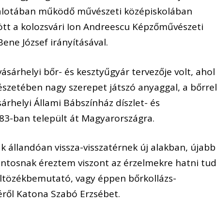
palotában működő művészeti középiskolában
zött a kolozsvári Ion Andreescu Képzőművészeti
ene József irányításával.
sárhelyi bőr- és kesztyűgyár tervezője volt, ahol
zetében nagy szerepet játszó anyaggal, a bőrrel
rhelyi Állami Bábszínház díszlet- és
83-ban települt át Magyarországra.
 állandóan vissza-visszatérnek új alakban, újabb
fontosnak éreztem viszont az érzelmekre hatni tu
 öltözékbemutató, vagy éppen bőrkollázs-
éről Katona Szabó Erzsébet.