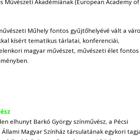
és Művészeti Akadémiának (European Academy of
rművészeti Műhely fontos gyűjtőhelyévé vált a vár
al kísért tematikus tárlatai, konferenciái,
 jelenkori magyar művészet, művészeti élet fontos
leményben.
vész
en elhunyt Barkó György színművész, a Pécsi
 Állami Magyar Színház társulatának egykori tagja