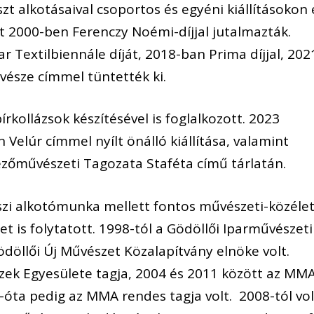
zt alkotásaival csoportos és egyéni kiállításokon 
t 2000-ben Ferenczy Noémi-díjjal jutalmazták.
Textilbiennále díját, 2018-ban Prima díjjal, 202
sze címmel tüntették ki.
kollázsok készítésével is foglalkozott. 2023
lúr címmel nyílt önálló kiállítása, valamint
ezőművészeti Tagozata Staféta című tárlatán.
zi alkotómunka mellett fontos művészeti-közélet
 is folytatott. 1998-tól a Gödöllői Iparművészeti
ödöllői Új Művészet Közalapítvány elnöke volt.
zek Egyesülete tagja, 2004 és 2011 között az MM
-óta pedig az MMA rendes tagja volt. 2008-tól vol