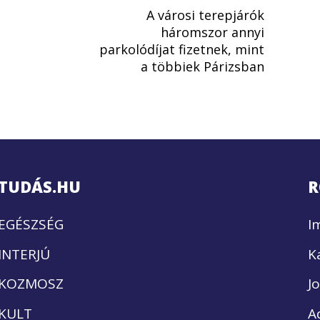
A városi terepjárók
háromszor annyi
parkolódíjat fizetnek, mint
a többiek Párizsban
TUDÁS.HU
R
EGÉSZSÉG
I
INTERJÚ
K
KOZMOSZ
J
KULT
A