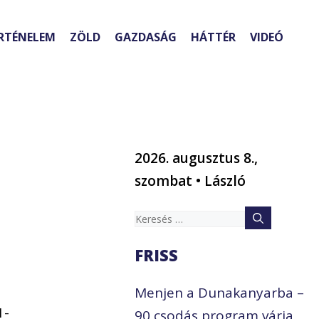
RTÉNELEM
ZÖLD
GAZDASÁG
HÁTTÉR
VIDEÓ
2026. augusztus 8.,
szombat • László
Keresés:
FRISS
Menjen a Dunakanyarba –
1-
90 csodás program várja