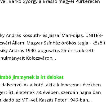
-vel. Barkó György a Brassó megyei Pürkerecen
ky András Kossuth- és Jászai Mari-díjas, UNITER-
svári Állami Magyar Színház örökös tagja - közöl
síky András 1930. augusztus 25-én született
anulmányait Kolozsváron…
Zámbó Jimmynek is írt dalokat
 dalszerző. Az alkotó, aki a kilencvenes években
rt írt, életének 78. évében, szerdán hajnalban
 kiadó az MTI-vel. Kaszás Péter 1946-ban…