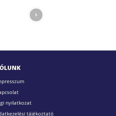
ÓLUNK
mpresszum
apcsolat
ogi nyilatkozat
datkezelési tájékoztató