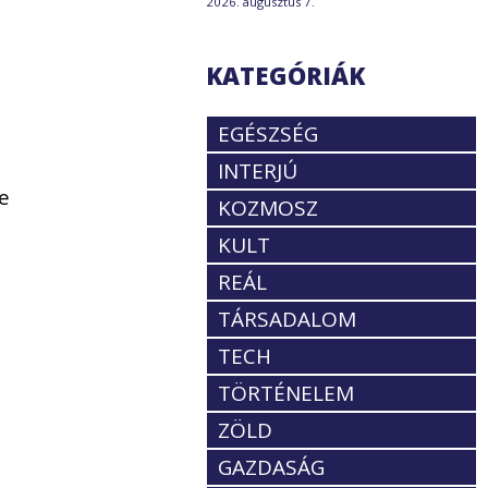
2026. augusztus 7.
KATEGÓRIÁK
EGÉSZSÉG
INTERJÚ
te
KOZMOSZ
KULT
REÁL
TÁRSADALOM
TECH
TÖRTÉNELEM
ZÖLD
GAZDASÁG