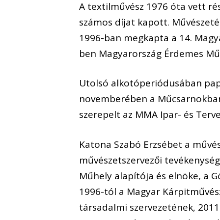
A textilművész 1976 óta vett rés
számos díjat kapott. Művészeté
1996-ban megkapta a 14. Magyar 
ben Magyarország Érdemes Művé
Utolsó alkotóperiódusában papír
novemberében a Műcsarnokban Ve
szerepelt az MMA Ipar- és Terv
Katona Szabó Erzsébet a művés
művészetszervezői tevékenységet
Műhely alapítója és elnöke, a G
1996-tól a Magyar Kárpitművés
társadalmi szervezetének, 2011