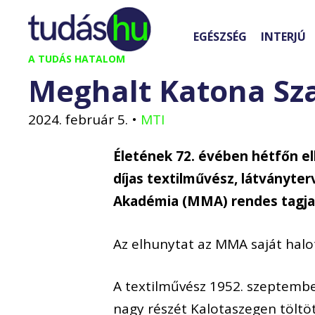
Kilépés
a
EGÉSZSÉG
INTERJÚ
tartalomba
A TUDÁS HATALOM
Meghalt Katona Sz
2024. február 5.
•
MTI
Életének 72. évében hétfőn e
díjas textilművész, látványt
Akadémia (MMA) rendes tagja 
Az elhunytat az MMA saját halot
A textilművész 1952. szeptemb
nagy részét Kalotaszegen töltött