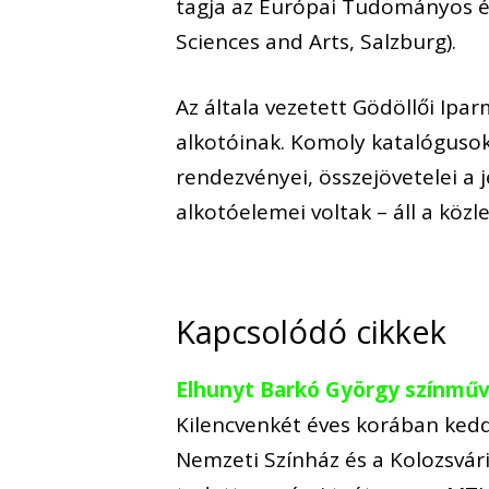
tagja az Európai Tudományos 
Sciences and Arts, Salzburg).
Az általa vezetett Gödöllői Ipa
alkotóinak. Komoly katalógusokk
rendezvényei, összejövetelei a
alkotóelemei voltak – áll a köz
Kapcsolódó cikkek
Elhunyt Barkó György színmű
Kilencvenkét éves korában kedd
Nemzeti Színház és a Kolozsvári