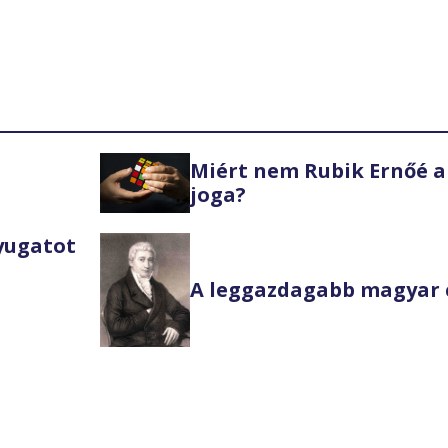
Miért nem Rubik Ernőé a
joga?
Nyugatot
A leggazdagabb magyar 