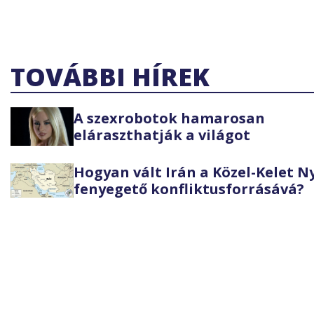
TOVÁBBI HÍREK
A szexrobotok hamarosan
eláraszthatják a világot
Hogyan vált Irán a Közel-Kelet 
fenyegető konfliktusforrásává?