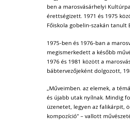
ben a marosvásárhelyi Kultúr
érettségizett. 1971 és 1975 kö
Főiskola gobelin-szakán tanult B
1975-ben és 1976-ban a marosvá
megismerkedett a később művés
1976 és 1981 között a marosvásá
bábtervezőjeként dolgozott, 19
„Műveimben. az elemek, a témák
és újabb utak nyílnak. Mindig 
üzenetet, legyen az falikárpit,
kompozíció” – vallott művészet