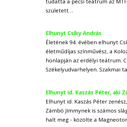
tudatta a pécsi teátrum az MTI
született…
Elhunyt Csíky András
Életének 94. évében elhunyt Csí
életműdíjas színművész, a Koloz
honlapján az erdélyi teátrum. C
Székelyudvarhelyen. Szakmai t
Elhunyt id. Kaszás Péter, aki 
Elhunyt id. Kaszás Péter zenész,
Zámbó Jimmynek is számos sláge
halt meg - közölte a Magneoton