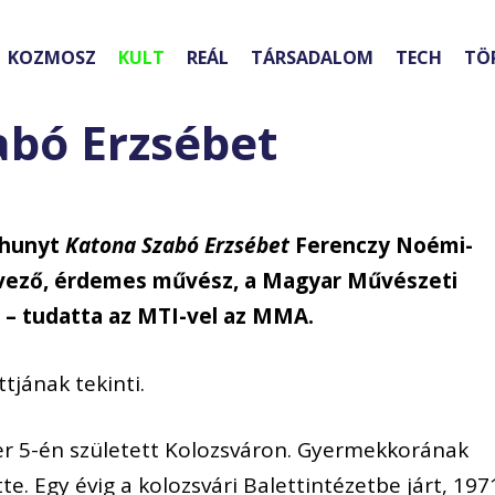
KOZMOSZ
KULT
REÁL
TÁRSADALOM
TECH
TÖ
abó Erzsébet
lhunyt
Katona Szabó Erzsébet
Ferenczy Noémi-
ervező, érdemes művész, a Magyar Művészeti
– tudatta az MTI-vel az MMA.
tjának tekinti.
er 5-én született Kolozsváron. Gyermekkorának
e. Egy évig a kolozsvári Balettintézetbe járt, 197