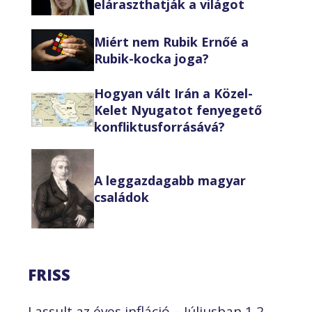
eláraszthatják a világot
Miért nem Rubik Ernőé a
Rubik-kocka joga?
Hogyan vált Irán a Közel-
Kelet Nyugatot fenyegető
konfliktusforrásává?
A leggazdagabb magyar
családok
FRISS
Lassult az éves infláció – Júliusban 1,2