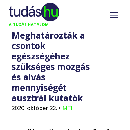
Kilépés
M
a
tartalomba
A TUDÁS HATALOM
Meghatározták a
csontok
egészségéhez
szükséges mozgás
és alvás
mennyiségét
ausztrál kutatók
2020. október 22.
•
MTI