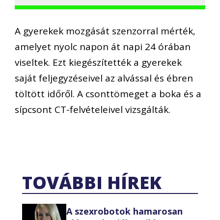
A gyerekek mozgását szenzorral mérték,
amelyet nyolc napon át napi 24 órában
viseltek. Ezt kiegészítették a gyerekek
saját feljegyzéseivel az alvással és ébren
töltött időről. A csonttömeget a boka és a
sípcsont CT-felvételeivel vizsgálták.
TOVÁBBI HÍREK
A szexrobotok hamarosan