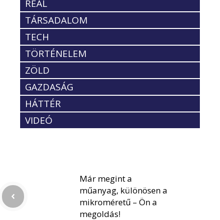
REÁL
TÁRSADALOM
TECH
TÖRTÉNELEM
ZÖLD
GAZDASÁG
HÁTTÉR
VIDEÓ
Már megint a
műanyag, különösen a
mikroméretű – Ön a
megoldás!