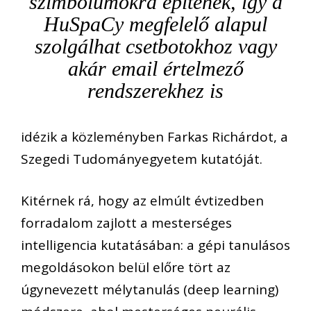
szimbólumokra építenek, így a
HuSpaCy megfelelő alapul
szolgálhat csetbotokhoz vagy
akár email értelmező
rendszerekhez is
idézik a közleményben Farkas Richárdot, a
Szegedi Tudományegyetem kutatóját.
Kitérnek rá, hogy az elmúlt évtizedben
forradalom zajlott a mesterséges
intelligencia kutatásában: a gépi tanulásos
megoldásokon belül előre tört az
úgynevezett mélytanulás (deep learning)