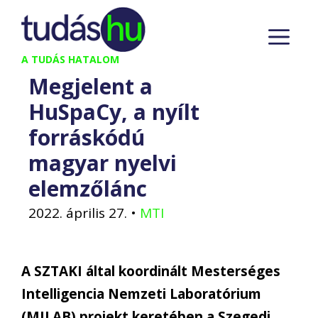
Kilépés
M
a
tartalomba
A TUDÁS HATALOM
Megjelent a
HuSpaCy, a nyílt
forráskódú
magyar nyelvi
elemzőlánc
2022. április 27.
•
MTI
A SZTAKI által koordinált Mesterséges
Intelligencia Nemzeti Laboratórium
(MILAB) projekt keretében a Szegedi