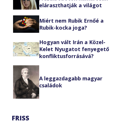
eláraszthatják a világot
Miért nem Rubik Ernőé a
Rubik-kocka joga?
Hogyan vált Irán a Közel-
Kelet Nyugatot fenyegető
konfliktusforrásává?
A leggazdagabb magyar
családok
FRISS