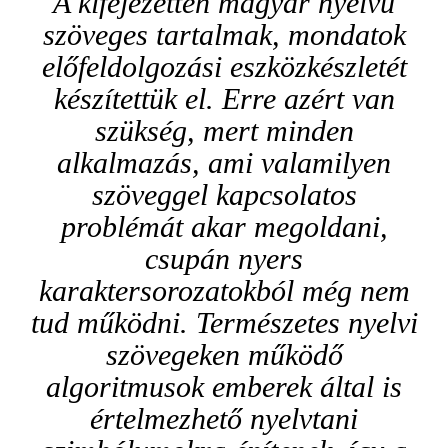
A kifejezetten magyar nyelvű
szöveges tartalmak, mondatok
előfeldolgozási eszközkészletét
készítettük el. Erre azért van
szükség, mert minden
alkalmazás, ami valamilyen
szöveggel kapcsolatos
problémát akar megoldani,
csupán nyers
karaktersorozatokból még nem
tud működni. Természetes nyelvi
szövegeken működő
algoritmusok emberek által is
értelmezhető nyelvtani