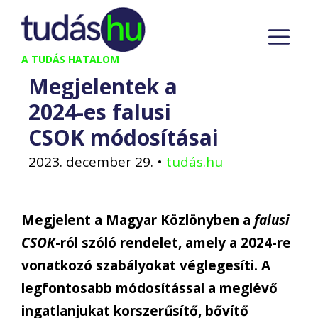
Kilépés
M
a
tartalomba
A TUDÁS HATALOM
Megjelentek a
2024-es falusi
CSOK módosításai
2023. december 29.
•
tudás.hu
Megjelent a Magyar Közlönyben a
falusi
CSOK
-ról szóló rendelet, amely a 2024-re
vonatkozó szabályokat véglegesíti. A
legfontosabb módosítással a meglévő
ingatlanjukat korszerűsítő, bővítő