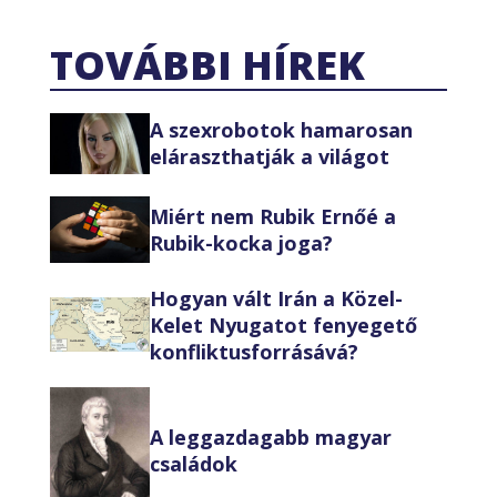
TOVÁBBI HÍREK
A szexrobotok hamarosan
eláraszthatják a világot
Miért nem Rubik Ernőé a
Rubik-kocka joga?
Hogyan vált Irán a Közel-
Kelet Nyugatot fenyegető
konfliktusforrásává?
A leggazdagabb magyar
családok