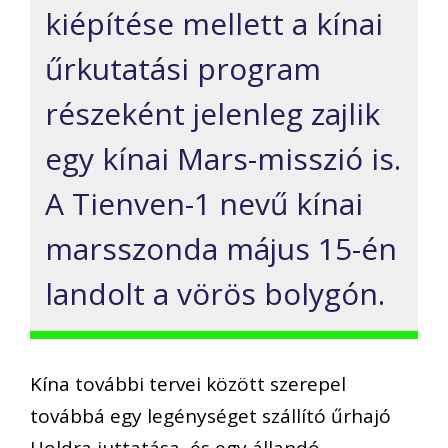
kiépítése mellett a kínai
űrkutatási program
részeként jelenleg zajlik
egy kínai Mars-misszió is.
A Tienven-1 nevű kínai
marsszonda május 15-én
landolt a vörös bolygón.
Kína további tervei között szerepel
továbbá egy legénységet szállító űrhajó
Holdra juttatása, és egy állandó