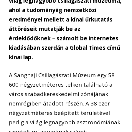
világ legnagyobb csillagászati múzeuma,
ahol a tudományág nemzetközi
eredményei mellett a kínai űrkutatás
áttöréseit mutatják be az
érdeklődőknek – számolt be internetes
kiadásában szerdán a Global Times című
kínai lap.
A Sanghaji Csillagászati Múzeum egy 58
600 négyzetméteres telken található a
város szabadkereskedelmi zónájának
nemrégiben átadott részén. A 38 ezer
négyzetméteres beépített területével
pedig a világ legnagyobb asztronómiának
szentelt múzeumának számít.