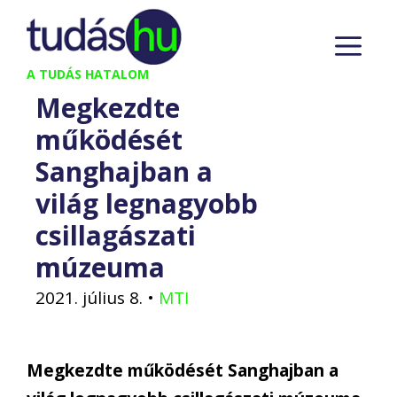
Kilépés
M
a
tartalomba
A TUDÁS HATALOM
Megkezdte
működését
Sanghajban a
világ legnagyobb
csillagászati
múzeuma
2021. július 8.
•
MTI
Megkezdte működését Sanghajban a