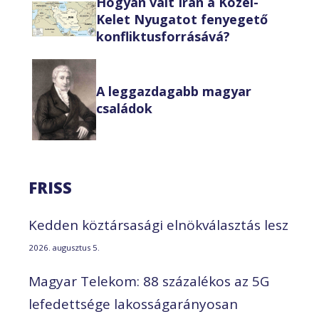
Hogyan vált Irán a Közel-
Kelet Nyugatot fenyegető
konfliktusforrásává?
A leggazdagabb magyar
családok
FRISS
Kedden köztársasági elnökválasztás lesz
2026. augusztus 5.
Magyar Telekom: 88 százalékos az 5G
lefedettsége lakosságarányosan