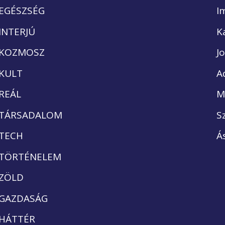
EGÉSZSÉG
I
INTERJÚ
K
KOZMOSZ
J
KULT
A
REÁL
M
TÁRSADALOM
S
TECH
Á
TÖRTÉNELEM
ZÖLD
GAZDASÁG
HÁTTÉR