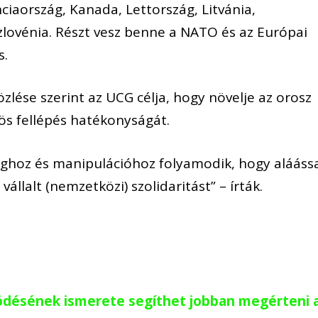
nciaország, Kanada, Lettország, Litvánia,
lovénia. Részt vesz benne a NATO és az Európai
s.
zlése szerint az UCG célja, hogy növelje az orosz
ös fellépés hatékonyságát.
ghoz és manipulációhoz folyamodik, hogy alááss
állalt (nemzetközi) szolidaritást” – írták.
ködésének ismerete segíthet jobban megérteni 