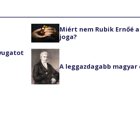
Miért nem Rubik Ernőé a
joga?
Nyugatot
A leggazdagabb magyar 