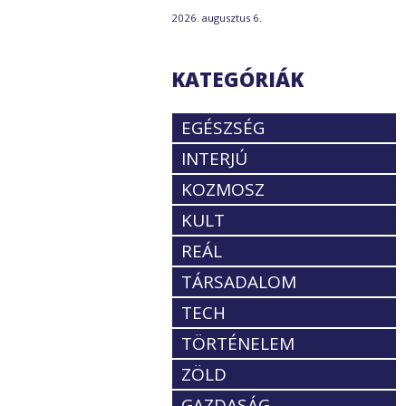
2026. augusztus 6.
KATEGÓRIÁK
EGÉSZSÉG
INTERJÚ
KOZMOSZ
KULT
REÁL
TÁRSADALOM
TECH
TÖRTÉNELEM
ZÖLD
GAZDASÁG