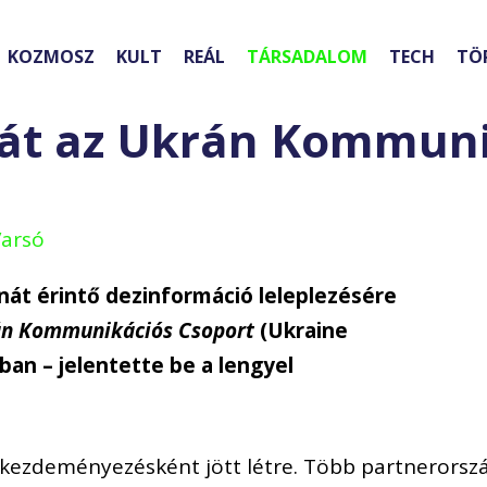
KOZMOSZ
KULT
REÁL
TÁRSADALOM
TECH
TÖ
át az Ukrán Kommuni
Varsó
át érintő dezinformáció leleplezésére
n Kommunikációs Csoport
(Ukraine
an – jelentette be a lengyel
i kezdeményezésként jött létre. Több partnerorsz