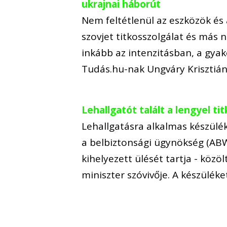
ukrajnai háborút
Nem feltétlenül az eszközök és
szovjet titkosszolgálat és más
inkább az intenzitásban, a gya
Tudás.hu-nak Ungváry Krisztiá
Lehallgatót talált a lengyel 
Lehallgatásra alkalmas készülék
a belbiztonsági ügynökség (AB
kihelyezett ülését tartja - közö
miniszter szóvivője. A készülék