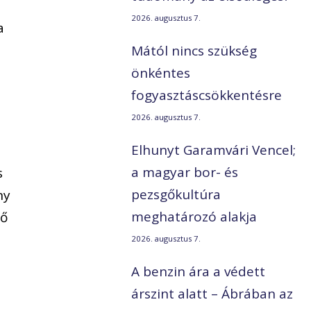
2026. augusztus 7.
a
Mától nincs szükség
a
önkéntes
fogyasztáscsökkentésre
2026. augusztus 7.
Elhunyt Garamvári Vencel;
a magyar bor- és
s
pezsgőkultúra
ny
meghatározó alakja
lő
2026. augusztus 7.
A benzin ára a védett
árszint alatt – Ábrában az