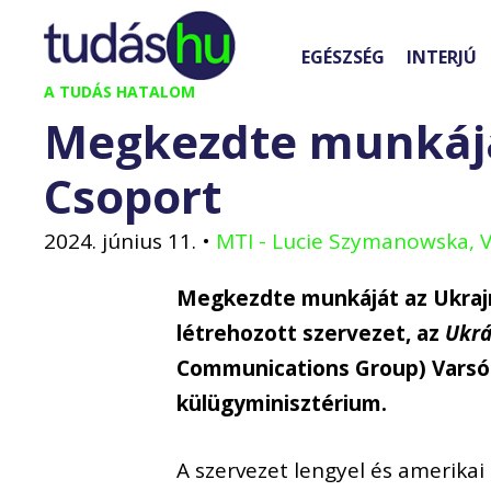
Kilépés
a
EGÉSZSÉG
INTERJÚ
tartalomba
A TUDÁS HATALOM
Megkezdte munkáj
Csoport
2024. június 11.
•
MTI - Lucie Szymanowska, 
Megkezdte munkáját az Ukrajn
létrehozott szervezet, az
Ukrá
Communications Group) Varsób
külügyminisztérium.
A szervezet lengyel és amerika