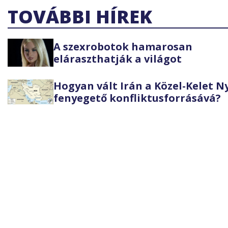
TOVÁBBI HÍREK
A szexrobotok hamarosan
eláraszthatják a világot
Hogyan vált Irán a Közel-Kelet 
fenyegető konfliktusforrásává?