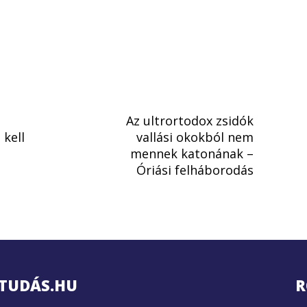
Az ultrortodox zsidók
kell
vallási okokból nem
mennek katonának –
Óriási felháborodás
TUDÁS.HU
R