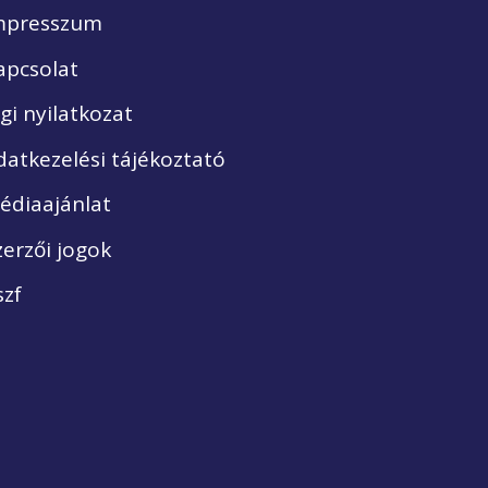
mpresszum
apcsolat
ogi nyilatkozat
datkezelési tájékoztató
édiaajánlat
zerzői jogok
szf