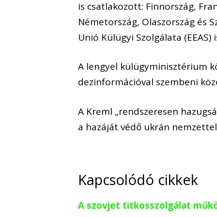
is csatlakozott: Finnország, Fra
Németország, Olaszország és Sz
Unió Külügyi Szolgálata (EEAS) i
A lengyel külügyminisztérium kö
dezinformációval szembeni köz
A Kreml „rendszeresen hazugsá
a hazáját védő ukrán nemzettel v
Kapcsolódó cikkek
A szovjet titkosszolgálat mű