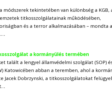
 a módszerek tekintetében van különbség a KGB, 
 nemzetek titkosszolgálatainak működésében,
koriságban és a terror alkalmazásában – mondta 
n.…
titkosszolgálat a kormányülés termében
et talált a lengyel államvédelmi szolgálat (SOP) é
W) Katowicében abban a teremben, ahol a kormá
lte Jacek Dobrzynski, a titkosszolgálatokat felügye
et…