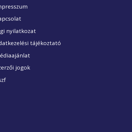
mpresszum
apcsolat
ogi nyilatkozat
datkezelési tájékoztató
édiaajánlat
zerzői jogok
szf