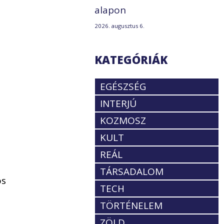
alapon
2026. augusztus 6.
KATEGÓRIÁK
EGÉSZSÉG
INTERJÚ
KOZMOSZ
KULT
REÁL
a
TÁRSADALOM
os
TECH
TÖRTÉNELEM
ZÖLD