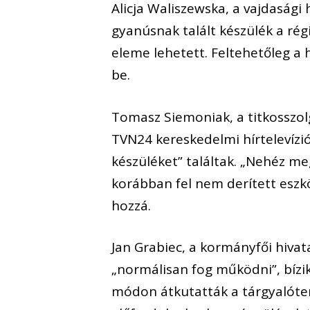
Alicja Waliszewska, a vajdasági
gyanúsnak talált készülék a ré
eleme lehetett. Feltehetőleg a 
be.
Tomasz Siemoniak, a titkosszolg
TVN24 kereskedelmi hírtelevízi
készüléket” találtak. „Nehéz meg
korábban fel nem derített eszköz
hozzá.
Jan Grabiec, a kormányfői hiva
„normálisan fog működni”, bízik
módon átkutatták a tárgyalóter