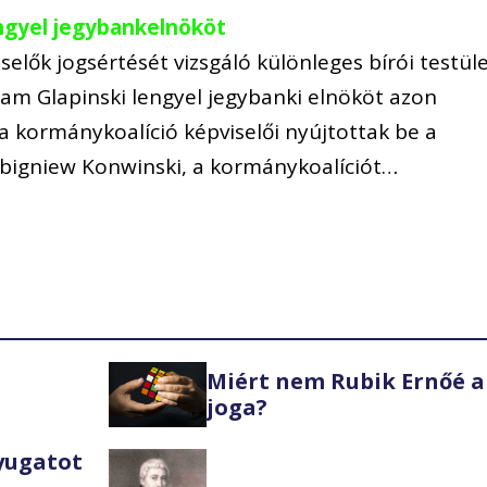
engyel jegybankelnököt
elők jogsértését vizsgáló különleges bírói testüle
dam Glapinski lengyel jegybanki elnököt azon
a kormánykoalíció képviselői nyújtottak be a
Zbigniew Konwinski, a kormánykoalíciót…
Miért nem Rubik Ernőé a
joga?
Nyugatot