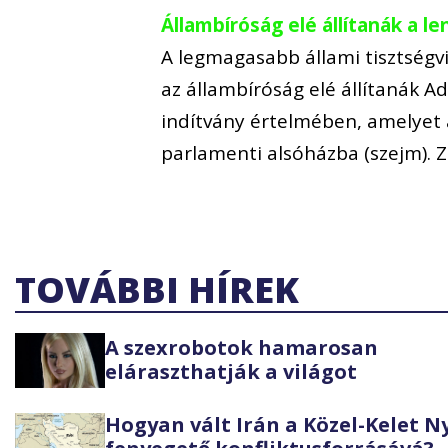
Állambíróság elé állítanák a l
A legmagasabb állami tisztségvis
az állambíróság elé állítanák A
indítvány értelmében, amelyet 
parlamenti alsóházba (szejm). 
TOVÁBBI HÍREK
A szexrobotok hamarosan
eláraszthatják a világot
Hogyan vált Irán a Közel-Kelet 