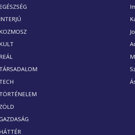
EGÉSZSÉG
I
INTERJÚ
K
KOZMOSZ
J
KULT
A
REÁL
M
TÁRSADALOM
S
TECH
Á
TÖRTÉNELEM
ZÖLD
GAZDASÁG
HÁTTÉR