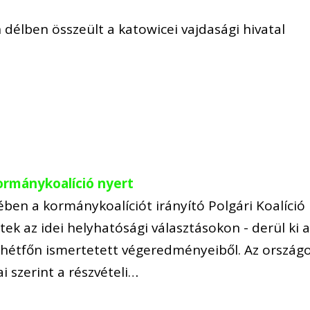
délben összeült a katowicei vajdasági hivatal
ormánykoalíció nyert
ben a kormánykoalíciót irányító Polgári Koalíció
tek az idei helyhatósági választásokon - derül ki 
 hétfőn ismertetett végeredményeiből. Az ország
i szerint a részvételi…