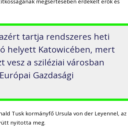
titkosságának megsértésében érdekelt erők és
zért tartja rendszeres heti
ó helyett Katowicében, mert
t vesz a sziléziai városban
 Európai Gazdasági
ld Tusk kormányfő Ursula von der Leyennel, az
yütt nyitotta meg.