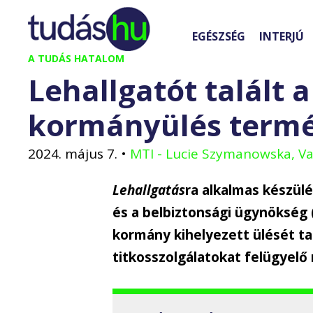
Kilépés
a
EGÉSZSÉG
INTERJÚ
tartalomba
A TUDÁS HATALOM
Lehallgatót talált a
kormányülés term
2024. május 7.
•
MTI - Lucie Szymanowska, V
Lehallgatás
ra alkalmas készülé
és a belbiztonsági ügynökség
kormány kihelyezett ülését tar
titkosszolgálatokat felügyelő 