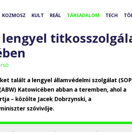
KOZMOSZ
KULT
REÁL
TÁRSADALOM
TECH
TÖ
 lengyel titkosszolgál
ében
arsó
ket talált a lengyel államvédelmi szolgálat (SOP
 (ABW) Katowicében abban a teremben, ahol a
tja – közölte Jacek Dobrzynski, a
miniszter szóvivője.