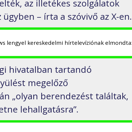
lték, az illetékes szolgálatok
 ügyben – írta a szóvivő az X-en.
s lengyel kereskedelmi hírtelevíziónak elmondta
gi hivatalban tartandó
nyülést megelőző
án „olyan berendezést találtak,
tne lehallgatásra”.