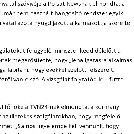
 hivatal szóvivője a Polsat Newsnak elmondta: a
gi, már nem használt hangosító rendszer egyik
hivatal azóta nyugdíjazott alkalmazottja szerelte
álatokat felügyelő miniszter kedd délelőtt a
ónak megerősítette, hogy „lehallgatásra alkalmas
állapítani, hogy évekkel ezelőtt felszerelt,
ről van-e szó. A vizsgálat folytatódik” – fűzte
tal főnöke a TVN24-nek elmondta: a kormány
 az illetékes szolgálatokban, hogy megfelelő
met. „Sajnos figyelembe kell vennünk, hogy