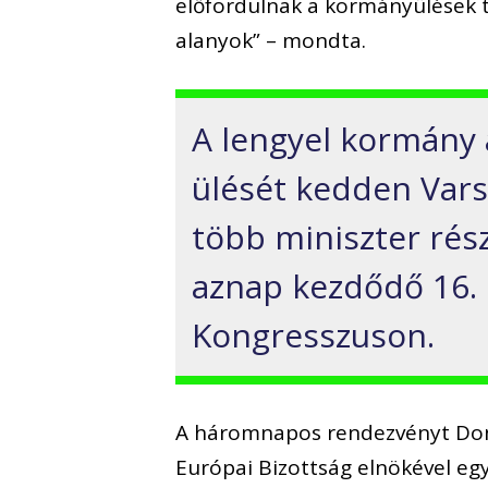
előfordulnak a kormányülések 
alanyok” – mondta.
A lengyel kormány a
ülését kedden Vars
több miniszter rész
aznap kezdődő 16.
Kongresszuson.
A háromnapos rendezvényt Dona
Európai Bizottság elnökével eg