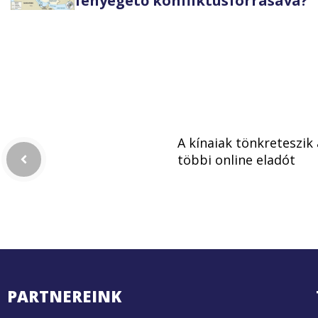
fenyegető konfliktusforrásává?
A kínaiak tönkreteszik 
többi online eladót
PARTNEREINK