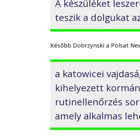
A készüléket leszere
teszik a dolgukat az
Később Dobrzynski a Polsat New
a katowicei vajdasá
kihelyezett kormá
rutinellenőrzés sor
amely alkalmas lehe