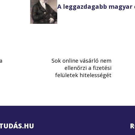
A leggazdagabb magyar 
a
Sok online vásárló nem
ellenőrzi a fizetési
felületek hitelességét
TUDÁS.HU
R