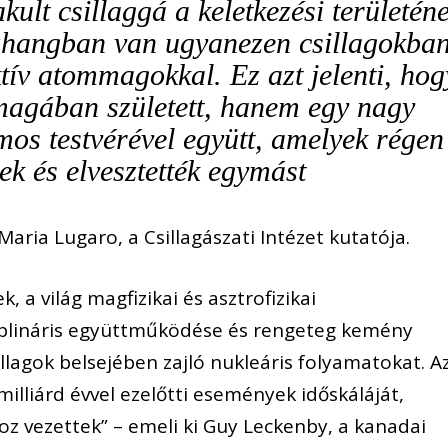
akult csillaggá a keletkezési területén
zhangban van ugyanezen csillagokba
tív atommagokkal. Ez azt jelenti, hog
agában született, hanem egy nagy
mos testvérével együtt, amelyek régen
tek és elvesztették egymást
aria Lugaro, a Csillagászati Intézet kutatója.
, a világ magfizikai és asztrofizikai
ciplináris együttműködése és rengeteg kemény
lagok belsejében zajló nukleáris folyamatokat. A
 milliárd évvel ezelőtti események időskáláját,
z vezettek” – emeli ki Guy Leckenby, a kanadai