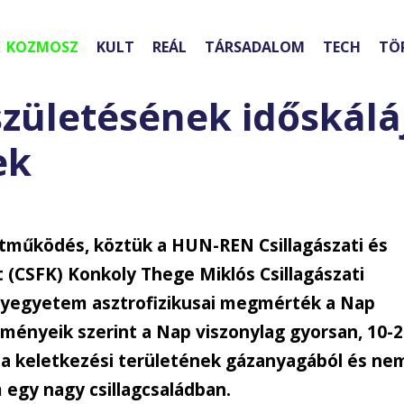
KOZMOSZ
KULT
REÁL
TÁRSADALOM
TECH
TÖ
ületésének időskáláj
ek
tműködés, köztük a HUN-REN Csillagászati és
(CSFK) Konkoly Thege Miklós Csillagászati
nyegyetem asztrofizikusai megmérték a Nap
dményeik szerint a Nap viszonylag gyorsan, 10-
ggá a keletkezési területének gázanyagából és ne
egy nagy csillagcsaládban.