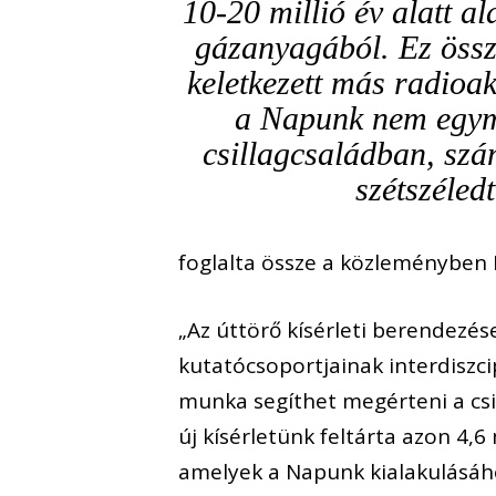
10-20 millió év alatt al
gázanyagából. Ez öss
keletkezett más radioak
a Napunk nem egym
csillagcsaládban, szá
szétszéled
foglalta össze a közleményben M
„Az úttörő kísérleti berendezések
kutatócsoportjainak interdisz
munka segíthet megérteni a csil
új kísérletünk feltárta azon 4,6
amelyek a Napunk kialakulásáho