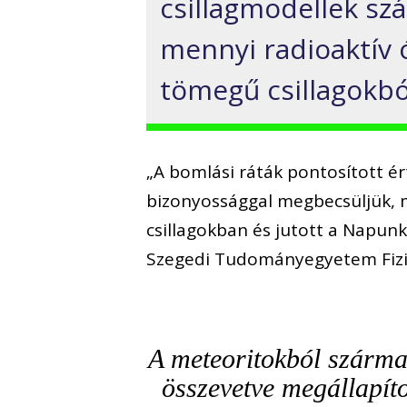
csillagmodellek sz
mennyi radioaktív 
tömegű csillagokbó
„A bomlási ráták pontosított é
bizonyossággal megbecsüljük, m
csillagokban és jutott a Napunk
Szegedi Tudományegyetem Fizika
A meteoritokból szárma
összevetve megállapít