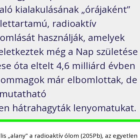
aló kialakulásának „órájaként”
lettartamú, radioaktív
mlását használják, amelyek
eletkeztek még a Nap születése
se óta eltelt 4,6 milliárd évben
 atommagok már elbomlottak, de
imutatható
n hátrahagyták lenyomatukat.
lis „alany” a radioaktív ólom (205Pb), az egyetlen