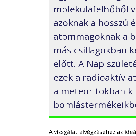
molekulafelhőből v
azoknak a hosszú é
atommagoknak a bo
más csillagokban k
előtt. A Nap születé
ezek a radioaktív
a meteoritokban k
bomlástermékeikbe
A vizsgálat elvégzéséhez az ideá