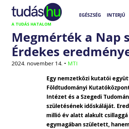
Kilépés
a
EGÉSZSÉG
INTERJÚ
tartalomba
A TUDÁS HATALOM
Megmérték a Nap sz
Érdekes eredmény
2024. november 14.
•
MTI
Egy nemzetközi kutatói együt
Földtudományi Kutatóközpont 
Intézet és a Szegedi Tudomá
születésének időskáláját. Ere
millió év alatt alakult csilla
egymagában született, hanem 