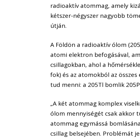
radioaktív atommag, amely kiz
kétszer-négyszer nagyobb töme
útján.
A Földön a radioaktív ólom (2
atomi elektron befogásával, ami
csillagokban, ahol a hőmérsékle
fok) és az atomokból az összes 
tud menni: a 205Tl bomlik 205Pb
„A két atommag komplex viselke
ólom mennyiségét csak akkor tu
atommag egymássá bomlásának 
csillag belsejében. Problémát 