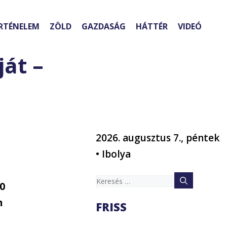
RTÉNELEM
ZÖLD
GAZDASÁG
HÁTTÉR
VIDEÓ
át –
2026. augusztus 7., péntek
• Ibolya
Keresés:
20
m
FRISS