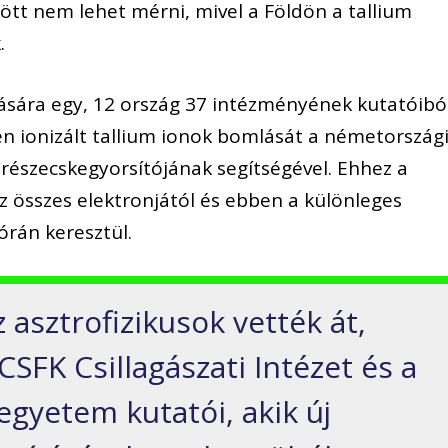
tt nem lehet mérni, mivel a Földön a tallium
.
ására egy, 12 ország 37 intézményének kutatóibó
en ionizált tallium ionok bomlását a németország
 részecskegyorsítójának segítségével. Ehhez a
az összes elektronjától és ebben a különleges
órán keresztül.
asztrofizikusok vették át,
SFK Csillagászati Intézet és a
yetem kutatói, akik új