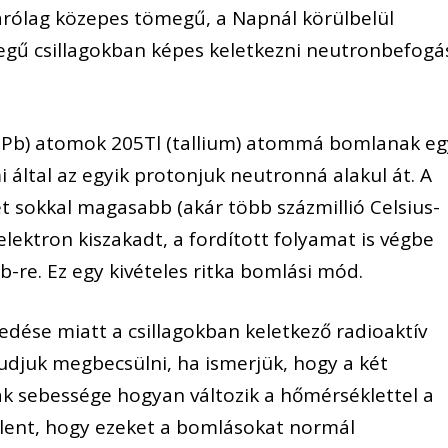
árólag közepes tömegű, a Napnál körülbelül
gű csillagokban képes keletkezni neutronbefogá
05Pb) atomok 205Tl (tallium) atommá bomlanak eg
 által az egyik protonjuk neutronná alakul át. A
t sokkal magasabb (akár több százmillió Celsius-
elektron kiszakadt, a fordított folyamat is végbe
-re. Ez egy kivételes ritka bomlási mód.
dése miatt a csillagokban keletkező radioaktív
djuk megbecsülni, ha ismerjük, hogy a két
sebessége hogyan változik a hőmérséklettel a
jelent, hogy ezeket a bomlásokat normál