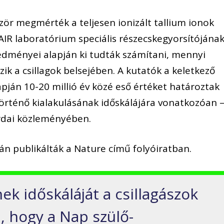
ször megmérték a teljesen ionizált tallium ionok
IR laboratórium speciális részecskegyorsítójána
redményei alapján ki tudták számítani, mennyi
zik a csillagok belsejében. A kutatók a keletkező
pján 10-20 millió év közé eső értéket határoztak
örténő kialakulásának időskálájára vonatkozóan 
rdai közleményében.
n publikálták a Nature című folyóiratban.
k időskáláját a csillagászok
i, hogy a Nap szülő-