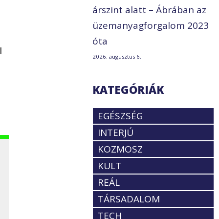
árszint alatt – Ábrában az
üzemanyagforgalom 2023
óta
l
2026. augusztus 6.
i
KATEGÓRIÁK
EGÉSZSÉG
INTERJÚ
KOZMOSZ
KULT
REÁL
TÁRSADALOM
TECH