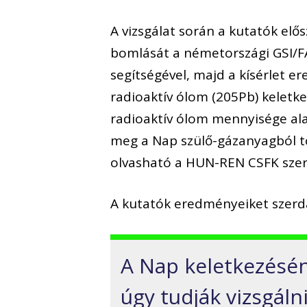
A vizsgálat során a kutatók elő
bomlását a németországi GSI/FA
segítségével, majd a kísérlet e
radioaktív ólom (205Pb) keletke
radioaktív ólom mennyisége ala
meg a Nap szülő-gázanyagból t
olvasható a HUN-REN CSFK sze
A kutatók eredményeiket szerdá
A Nap keletkezéséne
úgy tudják vizsgáln