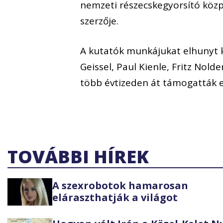
nemzeti részecskegyorsító közp
szerzője.
A kutatók munkájukat elhunyt ko
Geissel, Paul Kienle, Fritz Nold
több évtizeden át támogatták e
TOVÁBBI HÍREK
A szexrobotok hamarosan
eláraszthatják a világot