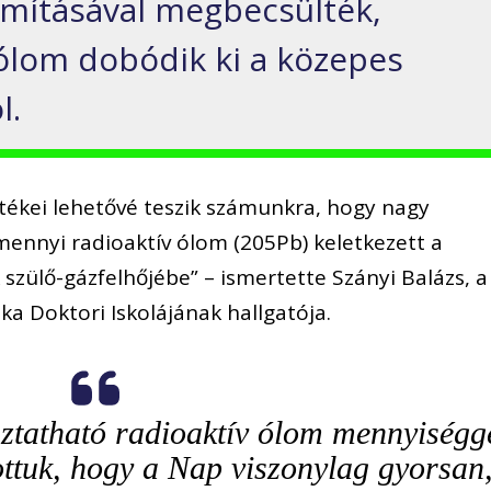
ámításával megbecsülték,
ólom dobódik ki a közepes
l.
rtékei lehetővé teszik számunkra, hogy nagy
ennyi radioaktív ólom (205Pb) keletkezett a
 szülő-gázfelhőjébe” – ismertette Szányi Balázs, a
 Doktori Iskolájának hallgatója.
ztatható radioaktív ólom mennyiségg
ottuk, hogy a Nap viszonylag gyorsan