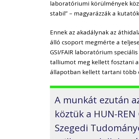
laboratóriumi körülmények közö
stabil” – magyarázzák a kutatók
Ennek az akadálynak az áthidal
álló csoport megmérte a teljes
GSI/FAIR laboratórium speciális
talliumot meg kellett fosztani 
állapotban kellett tartani több 
A munkát ezután az 
köztük a HUN-REN C
Szegedi Tudományeg