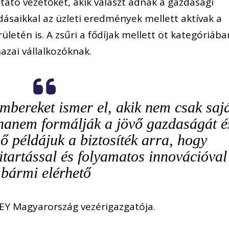
tató vezetőket, akik választ adnak a gazdasági
dásaikkal az üzleti eredmények mellett aktívak a
rületén is. A zsűri a fődíjak mellett öt kategóriába
hazai vállalkozóknak.
mbereket ismer el, akik nem csak saj
 hanem formálják a jövő gazdaságát é
 ő példájuk a biztosíték arra, hogy
itartással és folyamatos innovációval
bármi elérhető
EY Magyarország vezérigazgatója.