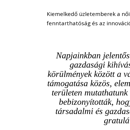
Kiemelkedő üzletemberek a női k
fenntarthatóság és az innováci
Napjainkban jelentős
gazdasági kihívá
körülmények között a vá
támogatása közös, elemi
területen mutathatunk 
bebizonyították, hog
társadalmi és gazdas
gratulá