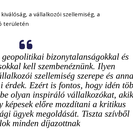
iválóság, a vállalkozói szellemiség, a
ó területén
 geopolitikai bizonytalanságokkal és
sokkal kell szembenéznünk. Ilyen
llalkozói szellemiség szerepe és ann
 érdek. Ezért is fontos, hogy idén tö
be olyan inspiráló vállalkozókat, aki
y képesek előre mozdítani a kritikus
ági ügyek megoldását. Tiszta szívből
lok minden díjazottnak