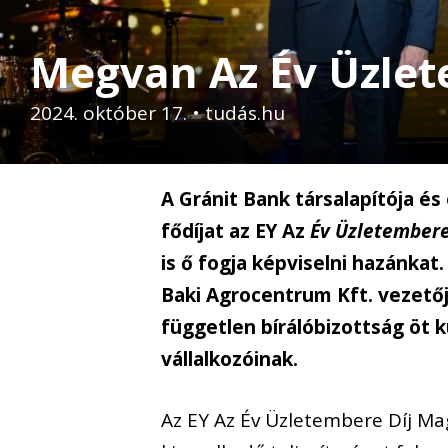
Megvan Az Év Üzle
2024. október 17.
•
tudás.hu
A Gránit Bank társalapítója és
fődíjat az EY Az
Év Üzletember
is ő fogja képviselni hazánka
Baki Agrocentrum Kft. vezetője
független bírálóbizottság öt 
vállalkozóinak.
Az EY Az Év Üzletembere Díj Ma