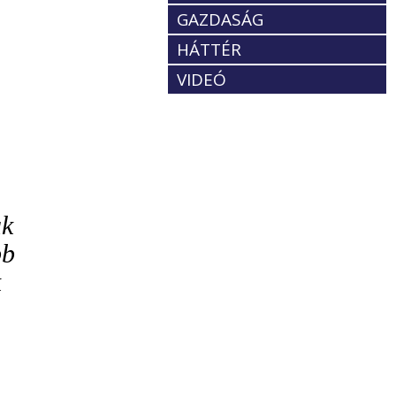
GAZDASÁG
HÁTTÉR
VIDEÓ
ak
bb
k