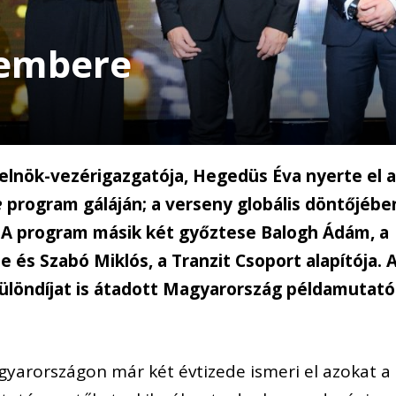
tembere
 elnök-vezérigazgatója, Hegedüs Éva nyerte el 
e
program gáláján; a verseny globális döntőjébe
t. A program másik két győztese Balogh Ádám, a
 és Szabó Miklós, a Tranzit Csoport alapítója. 
különdíjat is átadott Magyarország példamutató
gyarországon már két évtizede ismeri el azokat a