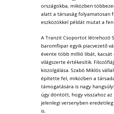
országokba, miközben többezer
alatt a társaság folyamatosan f
eszközökkel példát mutat a fe
A Tranzit Csoportot létrehozó 
baromfiipar egyik piacvezető v
évente több millió libát, kacsá
világszerte értékesítik. Filozóf
kiszolgálása. Szabó Miklós válla
építette fel, miközben a társad
támogatására is nagy hangsúlyt 
úgy döntött, hogy visszahoz az 
jelenlegi versenyben eredetileg 
is.