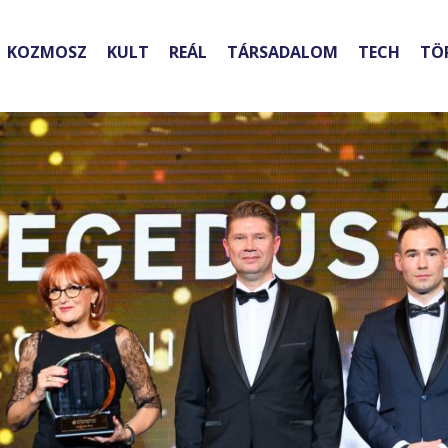
KOZMOSZ
KULT
REÁL
TÁRSADALOM
TECH
TÖ