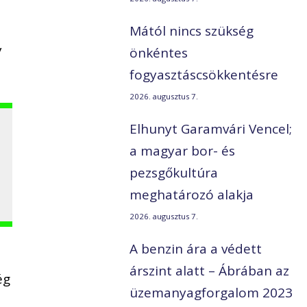
Mától nincs szükség
y
önkéntes
fogyasztáscsökkentésre
2026. augusztus 7.
Elhunyt Garamvári Vencel;
a magyar bor- és
pezsgőkultúra
meghatározó alakja
2026. augusztus 7.
A benzin ára a védett
árszint alatt – Ábrában az
ég
üzemanyagforgalom 2023