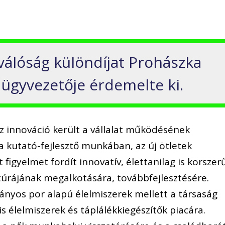
iválóság különdíjat Prohászka
. ügyvezetője érdemelte ki.
 az innováció került a vállalat működésének
a kutató-fejlesztő munkában, az új ötletek
 figyelmet fordít innovatív, élettanilag is korszer
túrájának megalkotására, továbbfejlesztésére.
yos por alapú élelmiszerek mellett a társaság
s élelmiszerek és táplálékkiegészítők piacára.