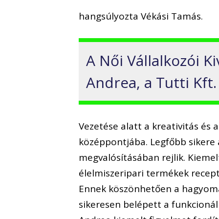
hangsúlyozta Vékási Tamás.
A Női Vállalkozói K
Andrea, a Tutti Kft
Vezetése alatt a kreativitás és
középpontjába. Legfőbb sikere 
megvalósításában rejlik. Kiemelt
élelmiszeripari termékek recep
Ennek köszönhetően a hagyomán
sikeresen belépett a funkcionáli