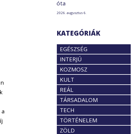
óta
2026. augusztus 6.
KATEGÓRIÁK
EGÉSZSÉG
INTERJÚ
KOZMOSZ
KULT
on
REÁL
k
TÁRSADALOM
TECH
 a
TÖRTÉNELEM
íj
ZÖLD