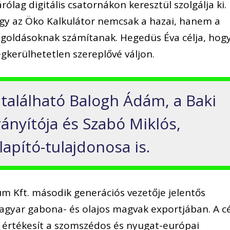
árólag digitális csatornákon keresztül szolgálja ki.
agy az Öko Kalkulátor nemcsak a hazai, hanem a
egoldásoknak számítanak. Hegedüs Éva célja, hog
egkerülhetetlen szereplővé váljon.
 található Balogh Ádám, a Baki
ányítója és Szabó Miklós,
lapító-tulajdonosa is.
 Kft. második generációs vezetője jelentős
magyar gabona- és olajos magvak exportjában. A c
 értékesít a szomszédos és nyugat-európai