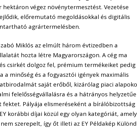
 hektáron végez növénytermesztést. Vezetése
ejlődik, előremutató megoldásokkal és digitális
nntartható agrártermelésben.
Szabó Miklós az elmúlt három évtizedben a
állalatát hozta létre Magyarországon. A cég ma
t és csirkét dolgoz fel, prémium termékeiket pedig
iája a minőség és a fogyasztói igények maximális
latbirodalmát saját erőből, kizárólag piaci alapok
almi felelősségvállalásra és a hátrányos helyzetűe
fektet. Pályája elismeréseként a bírálóbizottság
EY korábbi díjai közül egy olyan kategóriát, amely
nem szerepelt, így őt illeti az EY Példakép Különd