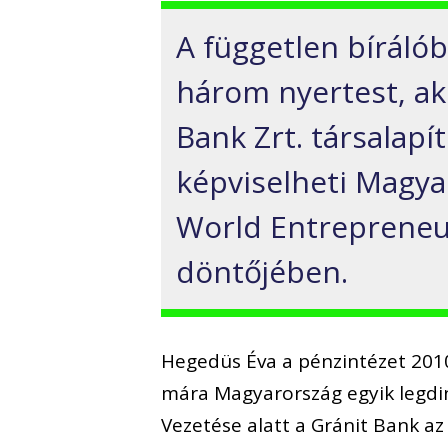
A független bírálób
három nyertest, ak
Bank Zrt. társalapí
képviselheti Magya
World Entrepreneur
döntőjében.
Hegedüs Éva a pénzintézet 2010
mára Magyarország egyik legdi
Vezetése alatt a Gránit Bank az 