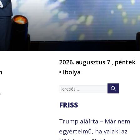
a
2026. augusztus 7., péntek
n
• Ibolya
Keresés:
A
FRISS
Trump aláírta – Már nem
egyértelmű, ha valaki az