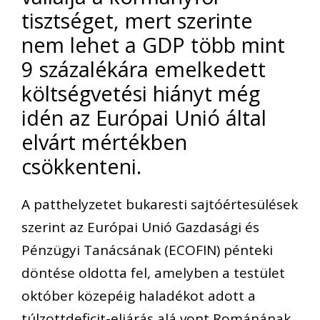
tisztséget, mert szerinte
nem lehet a GDP több mint
9 százalékára emelkedett
költségvetési hiányt még
idén az Európai Unió által
elvárt mértékben
csökkenteni.
A patthelyzetet bukaresti sajtóértesülések
szerint az Európai Unió Gazdasági és
Pénzügyi Tanácsának (ECOFIN) pénteki
döntése oldotta fel, amelyben a testület
október közepéig haladékot adott a
túlzottdeficit-eljárás alá vont Románának