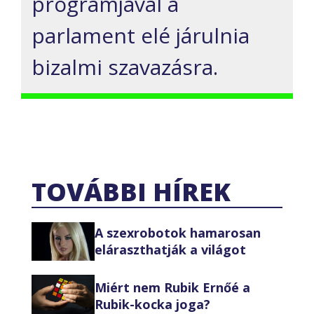
programjával a
parlament elé járulnia
bizalmi szavazásra.
TOVÁBBI HÍREK
A szexrobotok hamarosan
eláraszthatják a világot
Miért nem Rubik Ernőé a
Rubik-kocka joga?