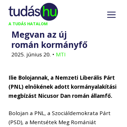
Kilépés
M
a
tartalomba
A TUDÁS HATALOM
Megvan az új
román kormányfő
2025. június 20.
•
MTI
Ilie Bolojannak, a Nemzeti Liberális Párt
(PNL) elnökének adott kormányalakítási
megbízást Nicusor Dan román államfő.
Bolojan a PNL, a Szociáldemokrata Párt
(PSD), a Mentsétek Meg Romániát