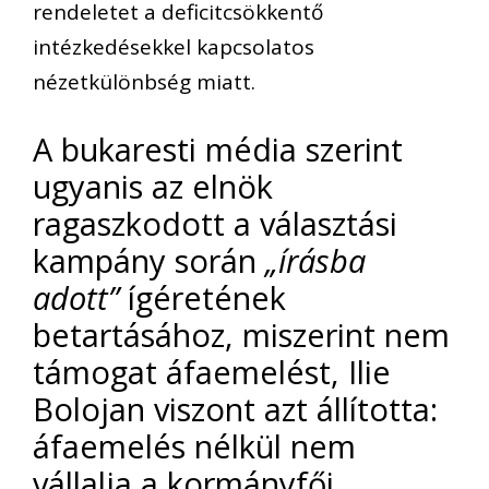
rendeletet a deficitcsökkentő
intézkedésekkel kapcsolatos
nézetkülönbség miatt.
A bukaresti média szerint
ugyanis az elnök
ragaszkodott a választási
kampány során
„írásba
adott”
ígéretének
betartásához, miszerint nem
támogat áfaemelést, Ilie
Bolojan viszont azt állította:
áfaemelés nélkül nem
vállalja a kormányfői