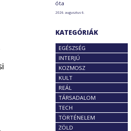
óta
2026. augusztus 6.
KATEGÓRIÁK
k
EGÉSZSÉG
INTERJÚ
si
KOZMOSZ
KULT
REÁL
TÁRSADALOM
TECH
TÖRTÉNELEM
ZÖLD
.