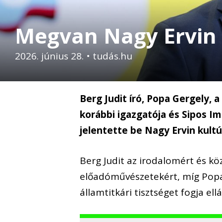
Megvan Nagy Ervin
2026. június 28.
•
tudás.hu
Berg Judit író, Popa Gergely,
korábbi igazgatója és Sipos Im
jelentette be Nagy Ervin kultú
Berg Judit az irodalomért és k
előadóművészetekért, míg Popa
államtitkári tisztséget fogja ell