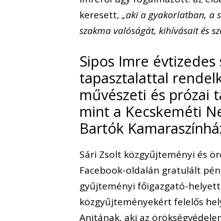
keresett,
„aki a gyakorlatban, a 
szakma valóságát, kihívásait és sz
Sipos Imre évtizedes
tapasztalattal rendel
művészeti és prózai t
mint a Kecskeméti Ne
Bartók Kamaraszínhá
Sári Zsolt közgyűjteményi és ör
Facebook-oldalán gratulált pén
gyűjteményi főigazgató-helyett
közgyűjteményekért felelős hely
Anitának, aki az örökségvédelemé