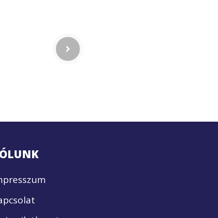
ÓLUNK
mpresszum
apcsolat