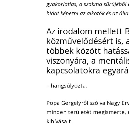
gyakorlatias, a szakma sűrűjéből é
hidat képezni az alkotók és az ál
Az irodalom mellett B
közművelődésért is,
többek között hatáss
viszonyára, a mentáli
kapcsolatokra egyará
– hangsúlyozta.
Popa Gergelyről szólva Nagy Erv
minden területét megismerte, 
kihívásait.