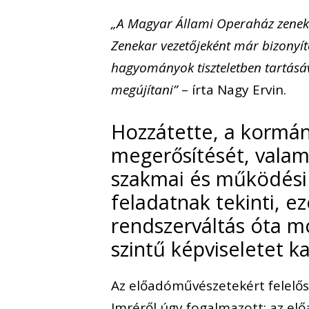
„A Magyar Állami Operaház zeneka
Zenekar vezetőjeként már bizonyí
hagyományok tiszteletben tartásá
megújítani”
– írta Nagy Ervin.
Hozzátette, a kormán
megerősítését, valam
szakmai és működési
feladatnak tekinti, e
rendszerváltás óta mo
szintű képviseletet k
Az előadóművészetekért felelős 
Imréről úgy fogalmazott: az el