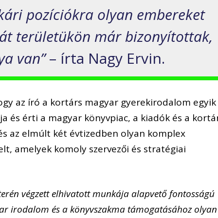
tkári pozíciókra olyan embereket
ját területükön már bizonyítottak,
ya van”
– írta Nagy Ervin.
hogy az író a kortárs magyar gyerekirodalom egyik
a és érti a magyar könyvpiac, a kiadók és a kortá
és az elmúlt két évtizedben olyan komplex
lt, amelyek komoly szervezői és stratégiai
 terén végzett elhivatott munkája alapvető fontosságú
gyar irodalom és a könyvszakma támogatásához olyan