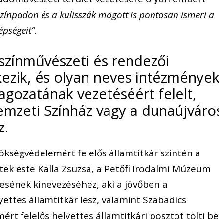
színpadon és a kulisszák mögött is pontosan ismeri a
épségeit”
.
 színművészeti és rendezői
kezik, és olyan neves intézménye
agozatának vezetéséért felelt,
mzeti Színház vagy a dunaújváro
z.
ökségvédelemért felelős államtitkár szintén a
tek este Kalla Zsuzsa, a Petőfi Irodalmi Múzeum
esének kinevezéséhez, aki a jövőben a
ettes államtitkár lesz, valamint Szabadics
rt felelős helyettes államtitkári posztot tölti be