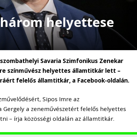
 három helyettese
 a szombathelyi Savaria Szimfonikus Zenekar
re színművész helyettes államtitkár lett –
ráért felelős államtitkár, a Facebook-oldalán.
özművelődésért, Sipos Imre az
 Gergely a zeneművészetért felelős helyettes
átni – írja közösségi oldalán az államtitkár.