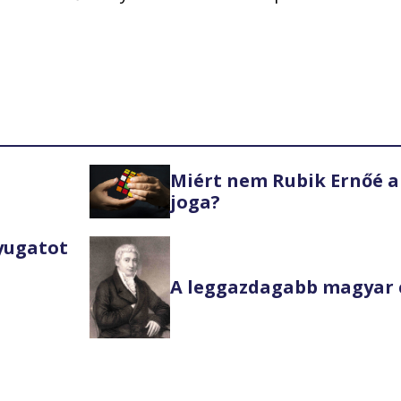
Miért nem Rubik Ernőé a
joga?
Nyugatot
A leggazdagabb magyar 