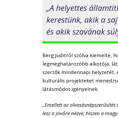
„A helyettes államti
kerestünk, akik a sa
és akik szavának súl
Berg Juditról szólva kiemelte, 
legmeghatározóbb alkotója, látj
szerzők mindennapi helyzetét, 
kulturális projekteket menedzse
látásmódot igényelnek.
„Emellett az olvasásnépszerűsítés
lesz a jövőre nézve, hiszen a ma