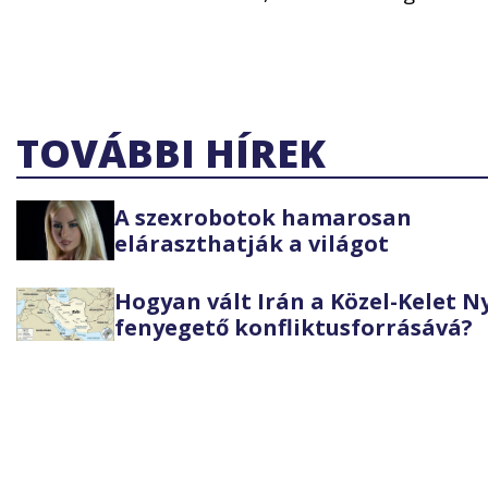
TOVÁBBI HÍREK
A szexrobotok hamarosan
eláraszthatják a világot
Hogyan vált Irán a Közel-Kelet 
fenyegető konfliktusforrásává?