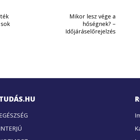
tték
Mikor lesz vége a
 sok
hőségnek? –
Időjáráselőrejelzés
TUDÁS.HU
R
EGÉSZSÉG
I
INTERJÚ
K