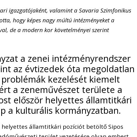
ri igazgatójaként, valamint a Savaria Szimfonikus
totta, hogy képes nagy múltú intézményeket a
val, de a modern kor követelményei szerint
yzat a zenei intézményrendszer
int az évtizedek óta megoldatlan
 problémák kezelését kiemelt
zért a zeneművészet területe a
st először helyettes államtitkári
ap a kulturális kormányzatban.
helyettes államtitkári pozíciót betöltő Sipos
őadóművészeti terület vezetésére olyan embert