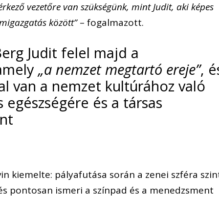
rkező vezetőre van szükségünk, mint Judit, aki képes
lamigazgatás között”
– fogalmazott.
erg Judit felel majd a
 amely
„a nemzet megtartó ereje”
, é
al van a nemzet kultúrához való
s egészségére és a társas
nt
in kiemelte: pályafutása során a zenei szféra szin
és pontosan ismeri a színpad és a menedzsment