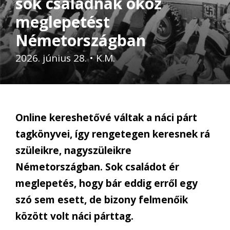
sok családnak okoz
meglepetést
Németországban
2026. június 28.
•
K.M.
Online kereshetővé váltak a náci párt
tagkönyvei, így rengetegen keresnek rá
szüleikre, nagyszüleikre
Németországban. Sok családot ér
meglepetés, hogy bár eddig erről egy
szó sem esett, de bizony felmenőik
között volt náci párttag.