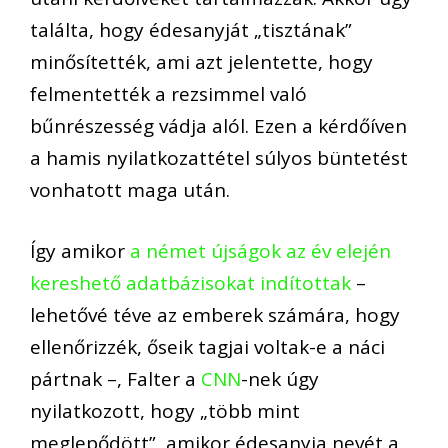
találta, hogy édesanyját „tisztának”
minősítették, ami azt jelentette, hogy
felmentették a rezsimmel való
bűnrészesség vádja alól. Ezen a kérdőíven
a hamis nyilatkozattétel súlyos büntetést
vonhatott maga után.
Így amikor
a német újságok az év elején
kereshető adatbázisokat indítottak
–
lehetővé téve az emberek számára, hogy
ellenőrizzék, őseik tagjai voltak-e a náci
pártnak –, Falter a
CNN
-nek úgy
nyilatkozott, hogy „több mint
meglepődött”, amikor édesanyja nevét a