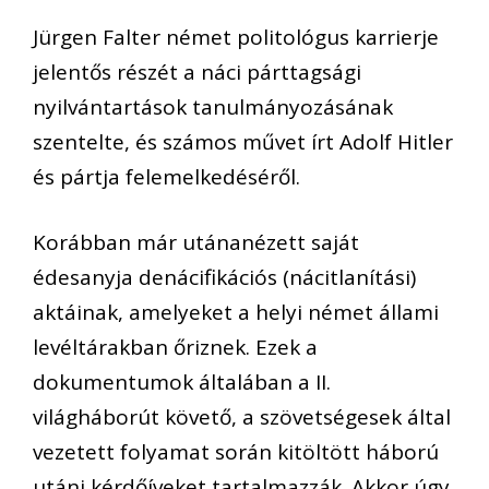
Jürgen Falter német politológus karrierje
jelentős részét a náci párttagsági
nyilvántartások tanulmányozásának
szentelte, és számos művet írt Adolf Hitler
és pártja felemelkedéséről.
Korábban már utánanézett saját
édesanyja denácifikációs (nácitlanítási)
aktáinak, amelyeket a helyi német állami
levéltárakban őriznek. Ezek a
dokumentumok általában a II.
világháborút követő, a szövetségesek által
vezetett folyamat során kitöltött háború
utáni kérdőíveket tartalmazzák. Akkor úgy