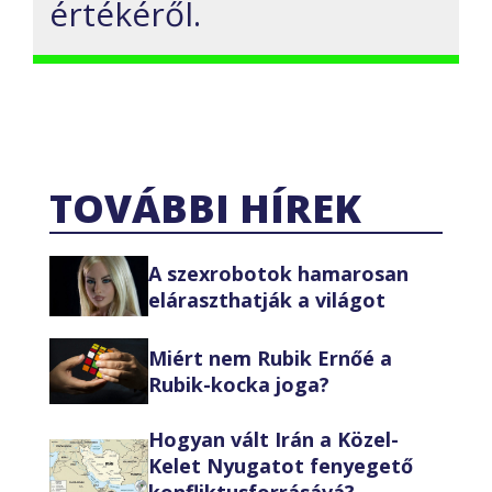
értékéről.
TOVÁBBI HÍREK
A szexrobotok hamarosan
eláraszthatják a világot
Miért nem Rubik Ernőé a
Rubik-kocka joga?
Hogyan vált Irán a Közel-
Kelet Nyugatot fenyegető