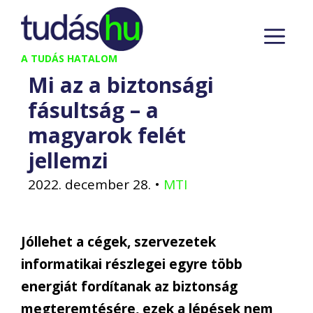
Kilépés
M
a
tartalomba
A TUDÁS HATALOM
Mi az a biztonsági
fásultság – a
magyarok felét
jellemzi
2022. december 28.
•
MTI
Jóllehet a cégek, szervezetek
informatikai részlegei egyre több
energiát fordítanak az biztonság
megteremtésére, ezek a lépések nem