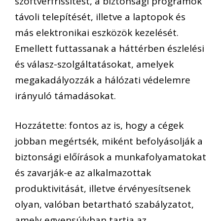
szoftverfrissítést, a biztonsági programok
távoli telepítését, illetve a laptopok és
más elektronikai eszközök kezelését.
Emellett futtassanak a háttérben észlelési
és válasz-szolgáltatásokat, amelyek
megakadályozzák a hálózati védelemre
irányuló támadásokat.
Hozzátette: fontos az is, hogy a cégek
jobban megértsék, miként befolyásolják a
biztonsági előírások a munkafolyamatokat
és zavarják-e az alkalmazottak
produktivitását, illetve érvényesítsenek
olyan, valóban betartható szabályzatot,
amely egyensúlyban tartja az