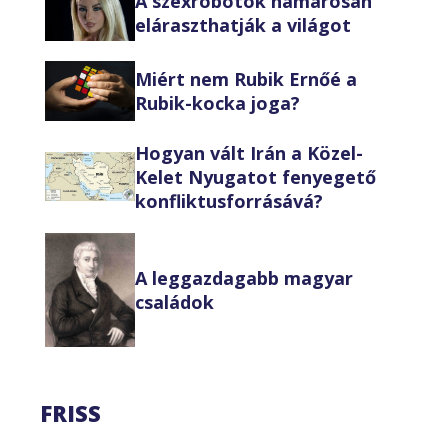
A szexrobotok hamarosan
eláraszthatják a világot
Miért nem Rubik Ernőé a
Rubik-kocka joga?
Hogyan vált Irán a Közel-
Kelet Nyugatot fenyegető
konfliktusforrásává?
A leggazdagabb magyar
családok
FRISS