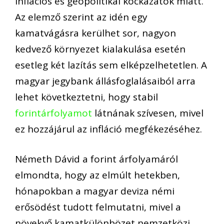
inflációs és geopolitikai kockázatok miatt.
Az elemző szerint az idén egy
kamatvágásra kerülhet sor, nagyon
kedvező környezet kialakulása esetén
esetleg két lazítás sem elképzelhetetlen. A
magyar jegybank állásfoglalásaiból arra
lehet következtetni, hogy stabil
forintárfolyamot
látnának szívesen, mivel
ez hozzájárul az infláció megfékezéséhez.
Németh Dávid a forint árfolyamáról
elmondta, hogy az elmúlt hetekben,
hónapokban a magyar deviza némi
erősödést tudott felmutatni, mivel a
növekvő kamatkülönbözet nemzetközi