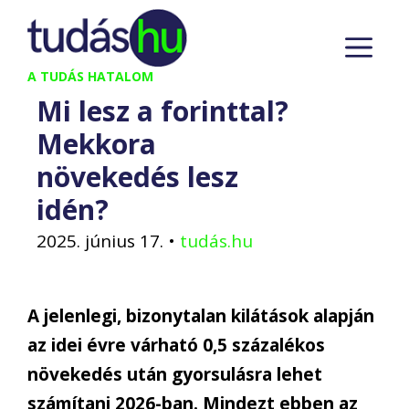
Kilépés
M
a
tartalomba
A TUDÁS HATALOM
Mi lesz a forinttal?
Mekkora
növekedés lesz
idén?
2025. június 17.
•
tudás.hu
A jelenlegi, bizonytalan kilátások alapján
az idei évre várható 0,5 százalékos
növekedés után gyorsulásra lehet
számítani 2026-ban. Mindezt ebben az