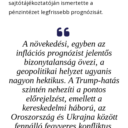
sajtótájékoztatóján ismertette a
pénzintézet legfrissebb prognózisát.
A növekedési, egyben az
inflációs prognózist jelentős
bizonytalanság övezi, a
geopolitikai helyzet ugyanis
nagyon hektikus. A Trump-hatás
szintén nehezíti a pontos
előrejelzést, emellett a
kereskedelmi háború, az
Oroszország és Ukrajna között
fennálló fegyveres konfliktus,