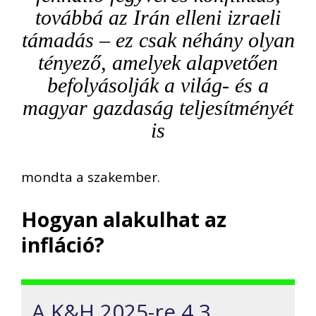
továbbá az Irán elleni izraeli
támadás – ez csak néhány olyan
tényező, amelyek alapvetően
befolyásolják a világ- és a
magyar gazdaság teljesítményét
is
mondta a szakember.
Hogyan alakulhat az
infláció?
A K&H 2025-re 4,3