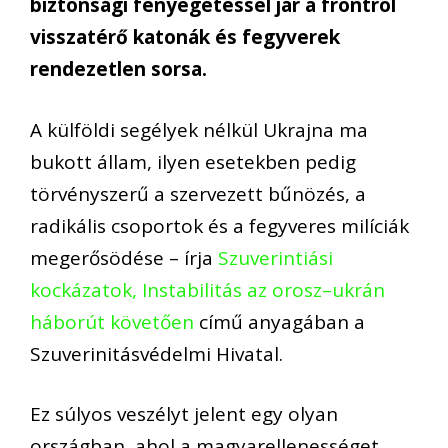
biztonsági fenyegetéssel jár a frontról
visszatérő katonák és fegyverek
rendezetlen sorsa.
A külföldi segélyek nélkül Ukrajna ma
bukott állam, ilyen esetekben pedig
törvényszerű a szervezett bűnözés, a
radikális csoportok és a fegyveres milíciák
megerősödése – írja
Szuverintiási
kockázatok, Instabilitás az orosz–ukrán
háborút követően
című anyagában a
Szuverinitásvédelmi Hivatal.
Ez súlyos veszélyt jelent egy olyan
országban, ahol a magyarellenességet