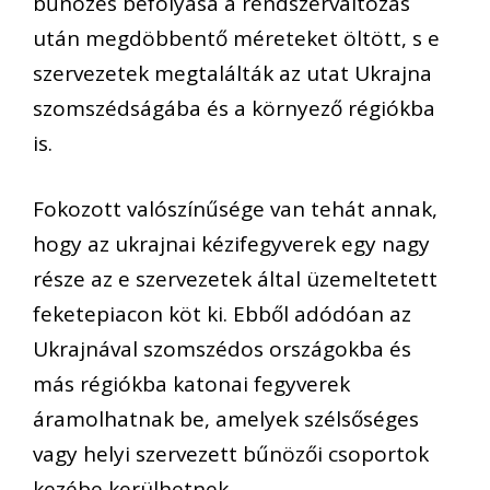
bűnözés befolyása a rendszerváltozás
után megdöbbentő méreteket öltött, s e
szervezetek megtalálták az utat Ukrajna
szomszédságába és a környező régiókba
is.
Fokozott valószínűsége van tehát annak,
hogy az ukrajnai kézifegyverek egy nagy
része az e szervezetek által üzemeltetett
feketepiacon köt ki. Ebből adódóan az
Ukrajnával szomszédos országokba és
más régiókba katonai fegyverek
áramolhatnak be, amelyek szélsőséges
vagy helyi szervezett bűnözői csoportok
kezébe kerülhetnek.