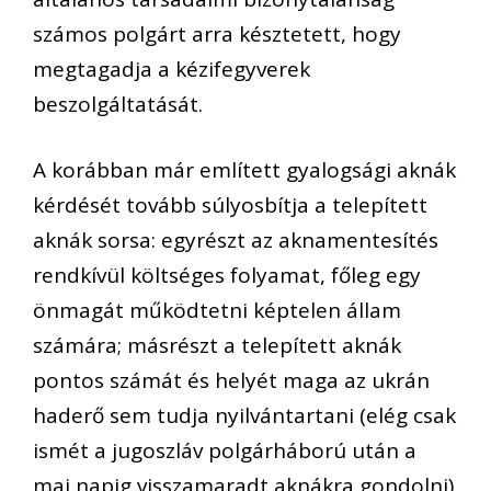
számos polgárt arra késztetett, hogy
megtagadja a kézifegyverek
beszolgáltatását.
A korábban már említett gyalogsági aknák
kérdését tovább súlyosbítja a telepített
aknák sorsa: egyrészt az aknamentesítés
rendkívül költséges folyamat, főleg egy
önmagát működtetni képtelen állam
számára; másrészt a telepített aknák
pontos számát és helyét maga az ukrán
haderő sem tudja nyilvántartani (elég csak
ismét a jugoszláv polgárháború után a
mai napig visszamaradt aknákra gondolni).