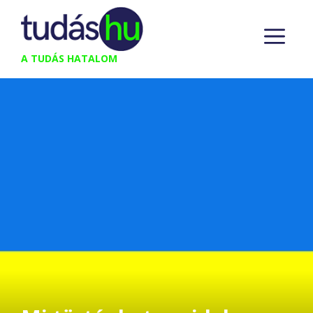
Kilépés
M
a
tartalomba
A TUDÁS HATALOM