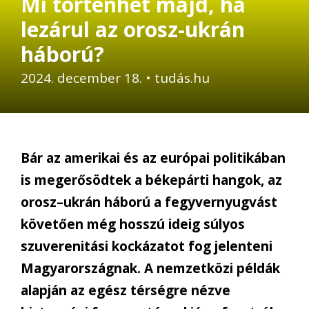
Mi történhet majd, ha
lezárul az orosz-ukrán
háború?
2024. december 18.
•
tudás.hu
Bár az amerikai és az európai politikában
is megerősödtek a békepárti hangok, az
orosz–ukrán háború a fegyvernyugvást
követően még hosszú ideig súlyos
szuverenitási kockázatot fog jelenteni
Magyarországnak. A nemzetközi példák
alapján az egész térségre nézve