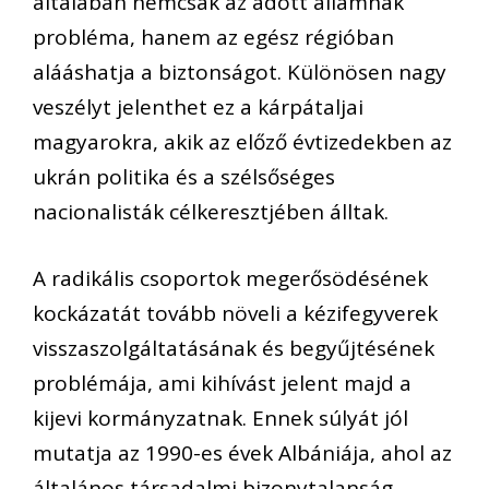
általában nemcsak az adott államnak
probléma, hanem az egész régióban
alááshatja a biztonságot. Különösen nagy
veszélyt jelenthet ez a kárpátaljai
magyarokra, akik az előző évtizedekben az
ukrán politika és a szélsőséges
nacionalisták célkeresztjében álltak.
A radikális csoportok megerősödésének
kockázatát tovább növeli a kézifegyverek
visszaszolgáltatásának és begyűjtésének
problémája, ami kihívást jelent majd a
kijevi kormányzatnak. Ennek súlyát jól
mutatja az 1990-es évek Albániája, ahol az
általános társadalmi bizonytalanság