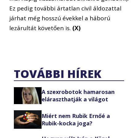
Ez pedig további ártatlan civil áldozattal
járhat még hosszú évekkel a háború
lezárultát követően is.
(X)
TOVÁBBI HÍREK
A szexrobotok hamarosan
eláraszthatják a világot
Miért nem Rubik Ernőé a
Rubik-kocka joga?