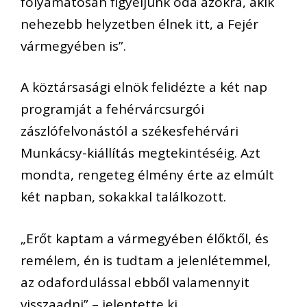
folyamatosan figyeljünk oda azokra, akik
nehezebb helyzetben élnek itt, a Fejér
vármegyében is”.
A köztársasági elnök felidézte a két nap
programját a fehérvárcsurgói
zászlófelvonástól a székesfehérvári
Munkácsy-kiállítás megtekintéséig. Azt
mondta, rengeteg élmény érte az elmúlt
két napban, sokakkal találkozott.
„Erőt kaptam a vármegyében élőktől, és
remélem, én is tudtam a jelenlétemmel,
az odafordulással ebből valamennyit
visszaadni” – jelentette ki.