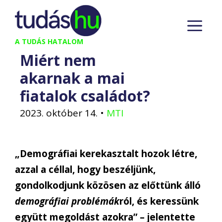
Kilépés
M
a
tartalomba
A TUDÁS HATALOM
Miért nem
akarnak a mai
fiatalok családot?
2023. október 14.
•
MTI
„Demográfiai kerekasztalt hozok létre,
azzal a céllal, hogy beszéljünk,
gondolkodjunk közösen az előttünk álló
demográfiai problémák
ról, és keressünk
együtt megoldást azokra” – jelentette