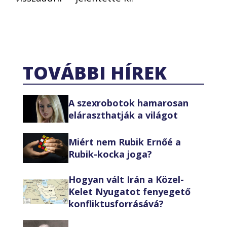
TOVÁBBI HÍREK
A szexrobotok hamarosan
eláraszthatják a világot
Miért nem Rubik Ernőé a
Rubik-kocka joga?
Hogyan vált Irán a Közel-
Kelet Nyugatot fenyegető
konfliktusforrásává?