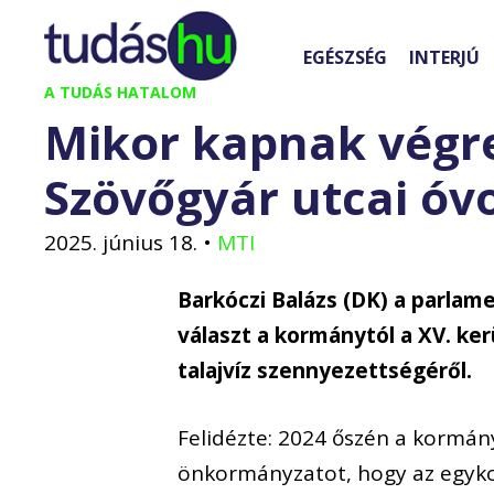
Kilépés
a
EGÉSZSÉG
INTERJÚ
tartalomba
A TUDÁS HATALOM
Mikor kapnak végre
Szövőgyár utcai óv
2025. június 18.
•
MTI
Barkóczi Balázs (DK) a parlam
választ a kormánytól a XV. ke
talajvíz szennyezettségéről.
Felidézte: 2024 őszén a kormányz
önkormányzatot, hogy az egyko