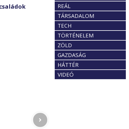
REÁL
családok
TÁRSADALOM
TECH
TÖRTÉNELEM
ZÖLD
GAZDASÁG
HÁTTÉR
VIDEÓ