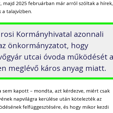
, majd 2025 februárban már arról szóltak a hírek
k a talajvízben.
árosi Kormányhivatal azonnali
e az önkormányzatot, hogy
övőgyár utcai óvoda működését 
n meglévő káros anyag miatt.
 sem kapott – mondta, azt kérdezve, miért csak
ének napvilágra kerülése után kötelezték az
ésének felfüggesztésére, és hogy mikor kezdi