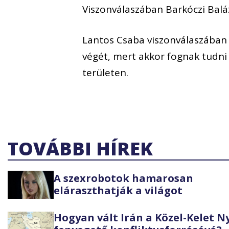
Viszonválaszában Barkóczi Baláz
Lantos Csaba viszonválaszában a
végét, mert akkor fognak tudni 
területen.
TOVÁBBI HÍREK
A szexrobotok hamarosan
eláraszthatják a világot
Hogyan vált Irán a Közel-Kelet 