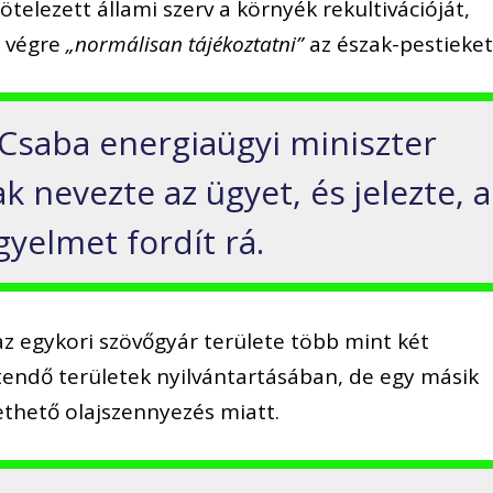
telezett állami szerv a környék rekultivációját,
k végre
„normálisan tájékoztatni”
az észak-pestieket
Csaba energiaügyi miniszter
 nevezte az ügyet, és jelezte, a
yelmet fordít rá.
 az egykori szövőgyár területe több mint két
tendő területek nyilvántartásában, de egy másik
ethető olajszennyezés miatt.