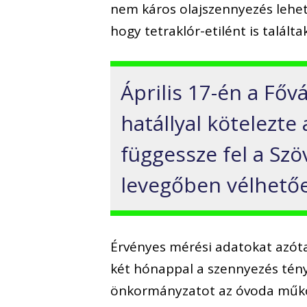
nem káros olajszennyezés lehet
hogy tetraklór-etilént is találta
Április 17-én a Főv
hatállyal kötelezt
függessze fel a Sz
levegőben vélhetőe
Érvényes mérési adatokat azóta
két hónappal a szennyezés tény
önkormányzatot az óvoda működ