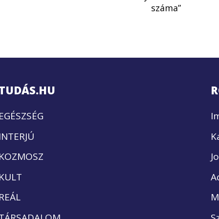
száma”
TUDÁS.HU
R
EGÉSZSÉG
I
INTERJÚ
K
KOZMOSZ
J
KULT
A
REÁL
M
TÁRSADALOM
S