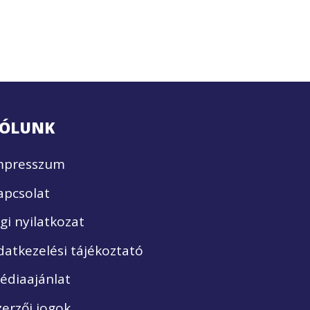
ÓLUNK
mpresszum
apcsolat
ogi nyilatkozat
datkezelési tájékoztató
édiaajánlat
zerzői jogok