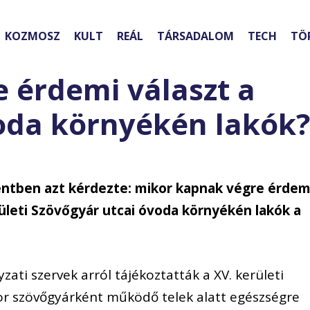
KOZMOSZ
KULT
REÁL
TÁRSADALOM
TECH
TÖ
 érdemi választ a
oda környékén lakók?
entben azt kérdezte: mikor kapnak végre érdem
rületi Szövőgyár utcai óvoda környékén lakók a
ati szervek arról tájékoztatták a XV. kerületi
r szövőgyárként működő telek alatt egészségre