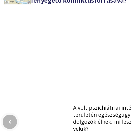
fenyegető konfliktusforrásává?
A volt pszichiátriai int
területén egészségügy
dolgozók élnek, mi les
velük?