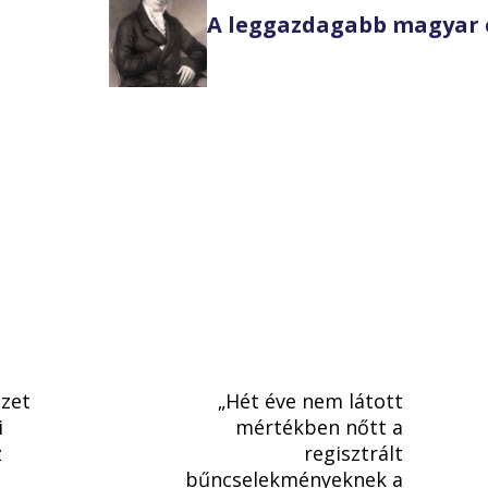
A leggazdagabb magyar 
ézet
„Hét éve nem látott
i
mértékben nőtt a
z
regisztrált
bűncselekményeknek a