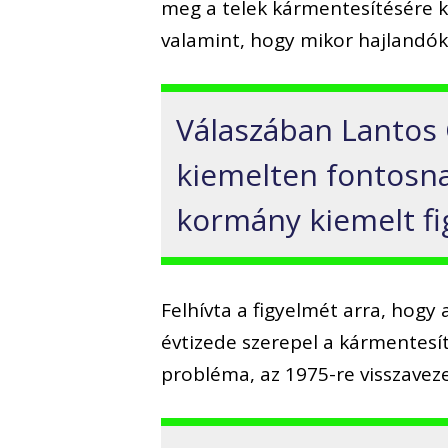
meg a telek kármentesítésére kö
valamint, hogy mikor hajlandó
Válaszában Lantos 
kiemelten fontosnak
kormány kiemelt fig
Felhívta a figyelmét arra, hogy
évtizede szerepel a kármentesí
probléma, az 1975-re visszavez