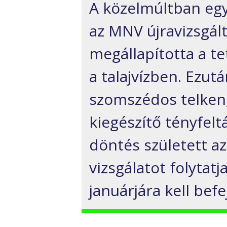
A közelmúltban egy
az MNV újravizsgált
megállapította a te
a talajvízben. Ezut
szomszédos telken,
kiegészítő tényfelt
döntés született az
vizsgálatot folytat
januárjára kell befe