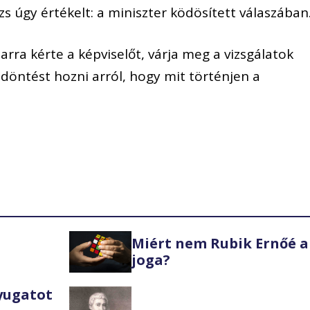
s úgy értékelt: a miniszter ködösített válaszában
rra kérte a képviselőt, várja meg a vizsgálatok
döntést hozni arról, hogy mit történjen a
Miért nem Rubik Ernőé a
joga?
Nyugatot