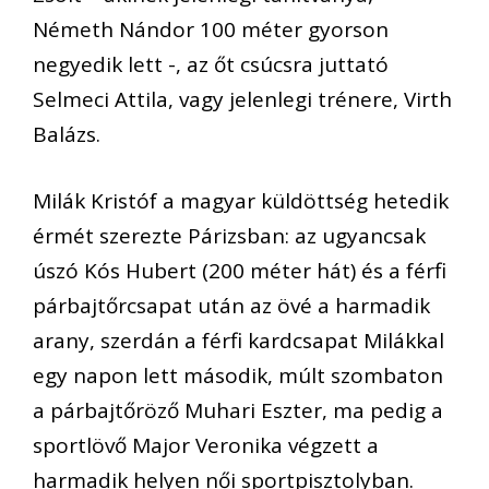
Németh Nándor 100 méter gyorson
negyedik lett -, az őt csúcsra juttató
Selmeci Attila, vagy jelenlegi trénere, Virth
Balázs.
Milák Kristóf a magyar küldöttség hetedik
érmét szerezte Párizsban: az ugyancsak
úszó Kós Hubert (200 méter hát) és a férfi
párbajtőrcsapat után az övé a harmadik
arany, szerdán a férfi kardcsapat Milákkal
egy napon lett második, múlt szombaton
a párbajtőröző Muhari Eszter, ma pedig a
sportlövő Major Veronika végzett a
harmadik helyen női sportpisztolyban.