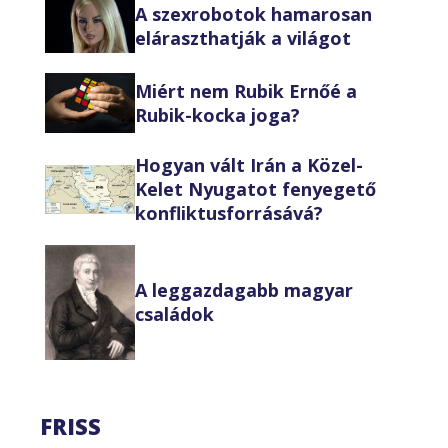
A szexrobotok hamarosan
eláraszthatják a világot
Miért nem Rubik Ernőé a
Rubik-kocka joga?
Hogyan vált Irán a Közel-
Kelet Nyugatot fenyegető
konfliktusforrásává?
A leggazdagabb magyar
családok
FRISS