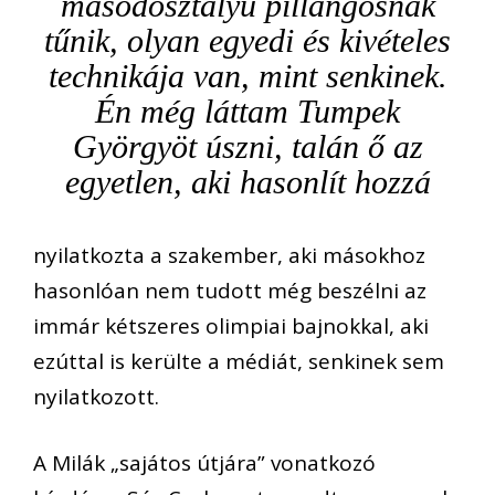
másodosztályú pillangósnak
tűnik, olyan egyedi és kivételes
technikája van, mint senkinek.
Én még láttam Tumpek
Györgyöt úszni, talán ő az
egyetlen, aki hasonlít hozzá
nyilatkozta a szakember, aki másokhoz
hasonlóan nem tudott még beszélni az
immár kétszeres olimpiai bajnokkal, aki
ezúttal is kerülte a médiát, senkinek sem
nyilatkozott.
A Milák „sajátos útjára” vonatkozó