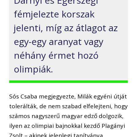
Darnyi és Egerszegi
fémjelezte korszak
jelenti, míg az átlagot az
egy-egy aranyat vagy
néhány érmet hozó
olimpiák.
Sós Csaba megjegyezte, Milák egyéni útját
tolerálták, de nem szabad elfelejteni, hogy
számos nagyszerű magyar edző dolgozik,
ilyen az olimpiai bajnokkal kezdő Plagányi
Zsolt – akinek jelenlegi tanítványa,