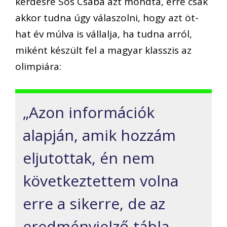
kérdésre Sós Csaba azt mondta, erre csak
akkor tudna úgy válaszolni, hogy azt öt-
hat év múlva is vállalja, ha tudna arról,
miként készült fel a magyar klasszis az
olimpiára:
„Azon információk
alapján, amik hozzám
eljutottak, én nem
következtettem volna
erre a sikerre, de az
eredményjelző-tábla