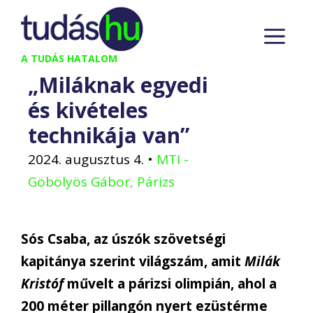
Kilépés
M
a
tartalomba
A TUDÁS HATALOM
„Miláknak egyedi
és kivételes
technikája van”
2024. augusztus 4.
•
MTI -
Göbölyös Gábor, Párizs
Sós Csaba, az úszók szövetségi
kapitánya szerint világszám, amit
Milák
Kristóf
művelt a párizsi olimpián, ahol a
200 méter pillangón nyert ezüstérme