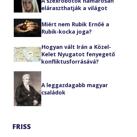
A szexrobotok hamarosan
eláraszthatják a világot
Miért nem Rubik Ernőé a
Rubik-kocka joga?
Hogyan vált Irán a Közel-
Kelet Nyugatot fenyegető
konfliktusforrásává?
A leggazdagabb magyar
családok
FRISS