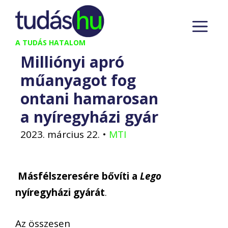
Kilépés
M
a
tartalomba
A TUDÁS HATALOM
Milliónyi apró
műanyagot fog
ontani hamarosan
a nyíregyházi gyár
2023. március 22.
•
MTI
Másfélszeresére bővíti a
Lego
nyíregyházi gyárát
.
Az összesen