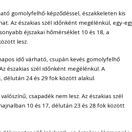
ató gomolyfelhő-képződéssel, északkeleten kis
lhat. Az északias szél időnként megélénkül, egy-eg
acsonyabb éjszakai hőmérséklet 10 és 18, a
özött lesz.
 napos idő várható, csupán kevés gomolyfelhő
Az északias szél időnként megélénkül. A
 délután 24 és 29 fok között alakul.
 valószínű, csapadék nem lesz. Az északias szél
ajnalban 10 és 17, délután 23 és 28 fok között