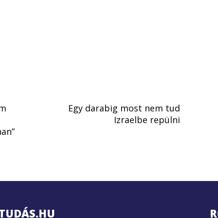
em
Egy darabig most nem tud
,
Izraelbe repülni
nan”
TUDÁS.HU
R