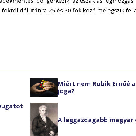
adékmentes idő ígérkezik, az északias légmozgás
 fokról délutánra 25 és 30 fok közé melegszik fel 
Miért nem Rubik Ernőé a
joga?
Nyugatot
A leggazdagabb magyar 