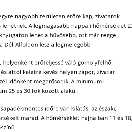
egyre nagyobb területen erőre kap, zivatarok
is lehetnek. A legmagasabb nappali hőmérséklet 2
aknyugaton lehet a hűvösebb, ott már reggel,
 a Dél-Alföldön lesz a legmelegebb.
s, helyenként erőteljessé váló gomolyfelhő-
s attól keletre kevés helyen zápor, zivatar
i szél időnként megerősödik. A minimum-
m 25 és 30 fok között alakul.
sapadékmentes időre van kilátás, az északi,
érsékelt marad. A hőmérséklet hajnalban 11 és 18
ószínű.