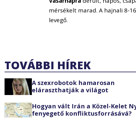
Vasárnapra
derült, napos, csap
mérsékelt marad. A hajnali 8-16
levegő.
TOVÁBBI HÍREK
A szexrobotok hamarosan
eláraszthatják a világot
Hogyan vált Irán a Közel-Kelet 
fenyegető konfliktusforrásává?