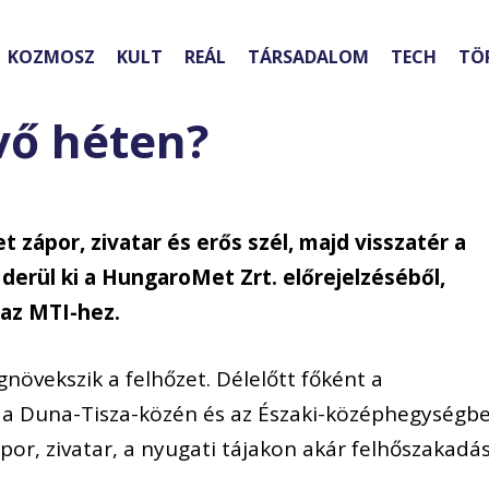
KOZMOSZ
KULT
REÁL
TÁRSADALOM
TECH
TÖ
övő héten?
t zápor, zivatar és erős szél, majd visszatér a
 derül ki a HungaroMet Zrt. előrejelzéséből,
 az MTI-hez.
növekszik a felhőzet. Délelőtt főként a
a Duna-Tisza-közén és az Északi-középhegységb
por, zivatar, a nyugati tájakon akár felhőszakadá