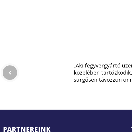
„Aki fegyvergyártó üz
közelében tartózkodik
sürgősen távozzon on
PARTNEREINK