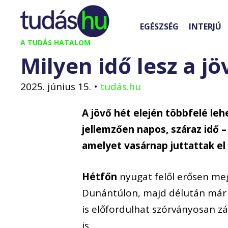
Kilépés
a
EGÉSZSÉG
INTERJÚ
tartalomba
A TUDÁS HATALOM
Milyen idő lesz a j
2025. június 15.
•
tudás.hu
A jövő hét elején többfelé lehe
jellemzően napos, száraz idő –
amelyet vasárnap juttattak el
Hétfőn
nyugat felől erősen meg
Dunántúlon, majd délután már 
is előfordulhat szórványosan zá
is.