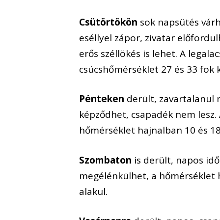
Csütörtökön
sok napsütés várh
eséllyel zápor, zivatar előfordu
erős széllökés is lehet. A legal
csúcshőmérséklet 27 és 33 fok k
Pénteken
derült, zavartalanul
képződhet, csapadék nem lesz. 
hőmérséklet hajnalban 10 és 18,
Szombaton
is derült, napos idő
megélénkülhet, a hőmérséklet h
alakul.