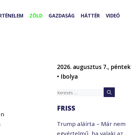
RTÉNELEM
ZÖLD
GAZDASÁG
HÁTTÉR
VIDEÓ
2026. augusztus 7., péntek
• Ibolya
Keresés:
FRISS
en
s
Trump aláírta – Már nem
egyértelmű, ha valaki az