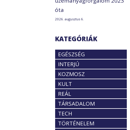
üzemanyagforgalom 2023
óta
2026. augusztus 6.
KATEGÓRIÁK
EGÉSZSÉG
INTERJÚ
KOZMOSZ
KULT
REÁL
TÁRSADALOM
TECH
TÖRTÉNELEM