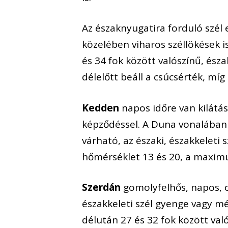
Az északnyugatira forduló szél 
közelében viharos széllökések 
és 34 fok között valószínű, ész
délelőtt beáll a csúcsérték, míg
Kedden
napos időre van kilátá
képződéssel. A Duna vonalában é
várható, az északi, északkelet
hőmérséklet 13 és 20, a maximu
Szerdán
gomolyfelhős, napos, c
északkeleti szél gyenge vagy m
délután 27 és 32 fok között val