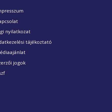
mpresszum
apcsolat
ogi nyilatkozat
datkezelési tájékoztató
édiaajánlat
zerzői jogok
szf