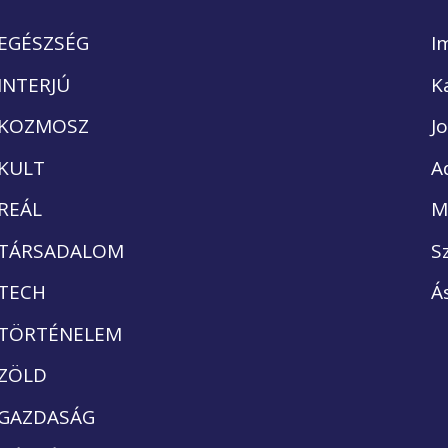
EGÉSZSÉG
I
INTERJÚ
K
KOZMOSZ
J
KULT
A
REÁL
M
TÁRSADALOM
S
TECH
Á
TÖRTÉNELEM
ZÖLD
GAZDASÁG