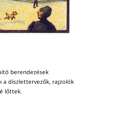
mító berendezések
 a díszlettervezők, rajzolók
 lőttek.