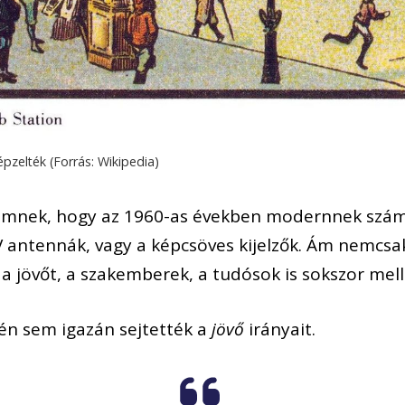
pzelték (Forrás: Wikipedia)
zemnek, hogy az 1960-as években modernnek szá
V antennák, vagy a képcsöves kijelzők. Ám nemcsak
 jövőt, a szakemberek, a tudósok is sokszor mellé
n sem igazán sejtették a
jövő
irányait.