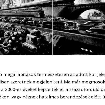
zó megállapítások természetesen az adott kor jele
álisan szeretnék megjeleníteni. Ma már megmosol
 2000-es éveket képzelték el, a századforduló div
ókon, vagy néznek hatalmas berendezések előtt ülv