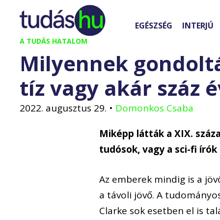
Kilépés
a
EGÉSZSÉG
INTERJÚ
tartalomba
A TUDÁS HATALOM
Milyennek gondoltá
tíz vagy akár száz 
2022. augusztus 29.
•
Domonkos Csaba
Miképp látták a XIX. száz
tudósok, vagy a sci-fi író
Az emberek mindig is a jövő
a távoli jövő. A tudományos
Clarke sok esetben el is ta