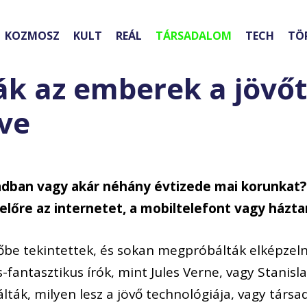
KOZMOSZ
KULT
REÁL
TÁRSADALOM
TECH
TÖ
k az emberek a jövőt
éve
adban vagy akár néhány évtizede mai korunkat?
k előre az internetet, a mobiltelefont vagy házt
be tekintettek, és sokan megpróbálták elképzelni,
-fantasztikus írók, mint Jules Verne, vagy Stanisla
lálták, milyen lesz a jövő technológiája, vagy társ