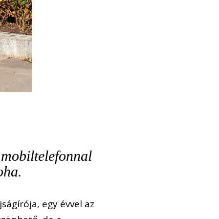
 mobiltelefonnal
oha.
ságírója, egy évvel az