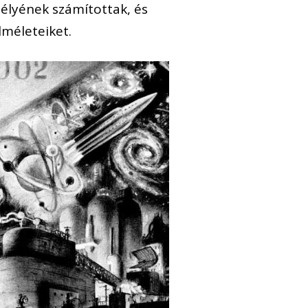
télyének számítottak, és
lméleteiket.