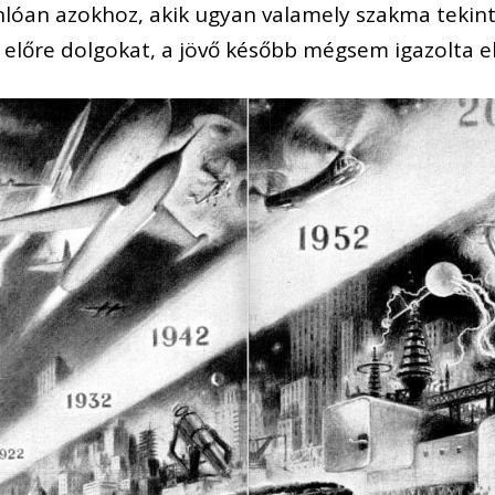
onlóan azokhoz, akik ugyan valamely szakma tekin
k előre dolgokat, a jövő később mégsem igazolta e