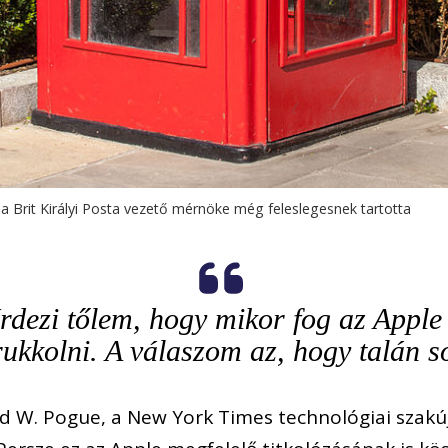
a Brit Királyi Posta vezető mérnöke még feleslegesnek tartotta
rdezi tőlem, hogy mikor fog az Apple
rukkolni. A válaszom az, hogy talán s
id W. Pogue, a New York Times technológiai szakúj