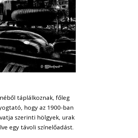
néből táplálkoznak, főleg
yogtató, hogy az 1900-ban
atja szerinti hölgyek, urak
e egy távoli színelőadást.