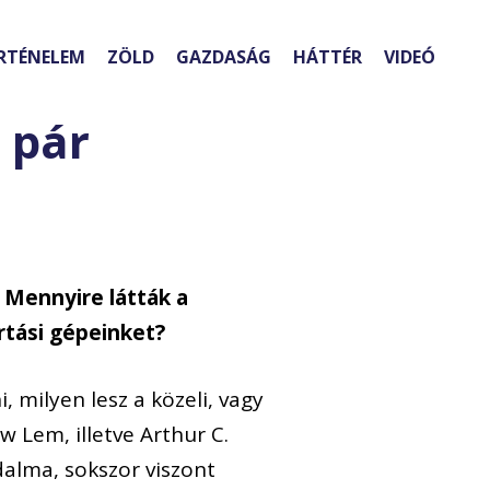
RTÉNELEM
ZÖLD
GAZDASÁG
HÁTTÉR
VIDEÓ
 pár
 Mennyire látták a
artási gépeinket?
 milyen lesz a közeli, vagy
w Lem, illetve Arthur C.
adalma, sokszor viszont