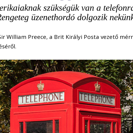
erikaiaknak szükségük van a telefonra
engeteg üzenethordó dolgozik nekün
Sir William Preece, a Brit Királyi Posta vezető mér
éséről.