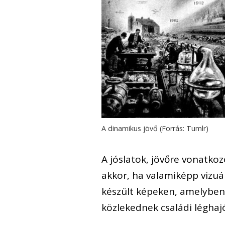
A dinamikus jövő (Forrás: Tumlr)
A jóslatok, jövőre vonatko
akkor, ha valamiképp vizu
készült képeken, amelyben a
közlekednek családi léghaj