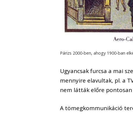
Párizs 2000-ben, ahogy 1900-ban elké
Ugyancsak furcsa a mai s
mennyire elavultak, pl. a T
nem látták előre pontosan a
A tömegkommunikáció teré