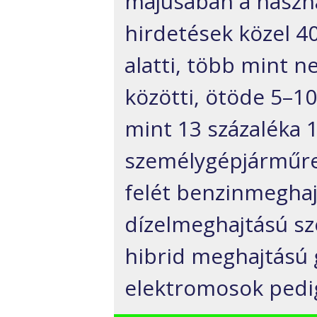
májusában a haszná
hirdetések közel 40
alatti, több mint n
közötti, ötöde 5–10
mint 13 százaléka 10
személygépjárműre 
felét benzinmeghaj
dízelmeghajtású s
hibrid meghajtású 
elektromosok pedig