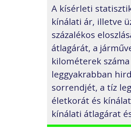
A kísérleti statiszt
kínálati ár, illetve
százalékos eloszlá
átlagárát, a járműv
kilométerek száma 
leggyakrabban hird
sorrendjét, a tíz 
életkorát és kínála
kínálati átlagárat é