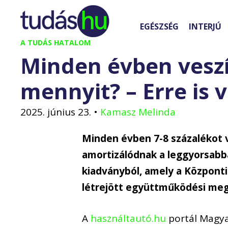
Kilépés
a
EGÉSZSÉG
INTERJÚ
tartalomba
A TUDÁS HATALOM
Minden évben veszít
mennyit? – Erre is 
2025. június 23.
•
Kamasz Melinda
Minden évben 7-8 százalékot v
amortizálódnak a leggyorsabba
kiadványból, amely a Központi 
létrejött együttműködési meg
A
használtautó.hu
portál Magya