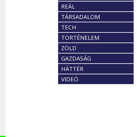
REÁL
TÁRSADALOM
TECH
TÖRTÉNELEM
ZÖLD
GAZDASÁG
HÁTTÉR
VIDEÓ