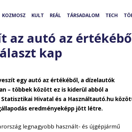
KOZMOSZ
KULT
REÁL
TÁRSADALOM
TECH
TÖ
 az autó az értékébő
választ kap
eszít egy autó az értékéből, a dízelautók
n – többek között ez is kiderül abból a
Statisztikai Hivatal és a Használtautó.hu közöt
állapodás eredményeképp jött létre.
rország legnagyobb használt- és újgépjármű