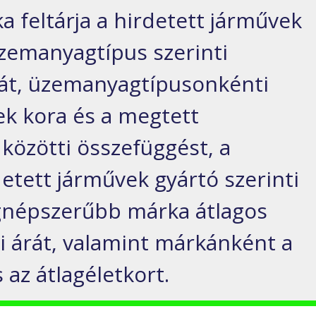
ika feltárja a hirdetett járművek
 üzemanyagtípus szerinti
sát, üzemanyagtípusonkénti
ek kora és a megtett
közötti összefüggést, a
etett járművek gyártó szerinti
legnépszerűbb márka átlagos
ti árát, valamint márkánként a
s az átlagéletkort.