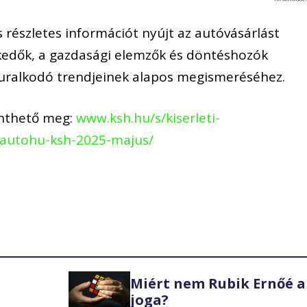
és részletes információt nyújt az autóvásárlást
kedők, a gazdasági elemzők és döntéshozók
 uralkodó trendjeinek alapos megismeréséhez.
kinthető meg:
www.ksh.hu/s/kiserleti-
ltautohu-ksh-2025-majus/
Miért nem Rubik Ernőé a
joga?