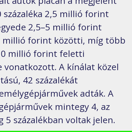
lt autók piacán a megjelent
 százaléka 2,5 millió forint
egyede 2,5–5 millió forint
 millió forint közötti, míg több
 millió forint feletti
vonatkozott. A kínálat közel
tású, 42 százalékát
zemélygépjárművek adták. A
gépjárművek mintegy 4, az
 5 százalékban voltak jelen.