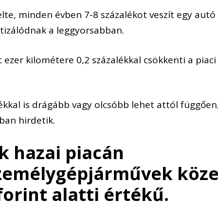
te, minden évben 7-8 százalékot veszít egy autó
rtizálódnak a leggyorsabban.
ezer kilométere 0,2 százalékkal csökkenti a piaci
kkal is drágább vagy olcsóbb lehet attól függően
ban hirdetik.
k hazai piacán
zemélygépjárművek köze
forint alatti értékű.