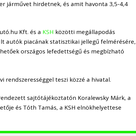
er járművet hirdetnek, és amit havonta 3,5-4,4
utó.hu Kft. és a
KSH
közötti megállapodás
t autók piacának statisztikai jellegű felmérésére,
rhetőek országos lefedettségű és megbízható
 rendszerességgel teszi közzé a hivatal.
rendezett sajtótájékoztatón Koralewsky Márk, a
zetője és Tóth Tamás, a KSH elnökhelyettese