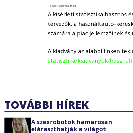
A kísérleti statisztika hasznos 
tervezők, a használtautó-keres
számára a piac jellemzőinek és
A kiadvány az alábbi linken te
statisztika/kiadvanyok/haszna
TOVÁBBI HÍREK
A szexrobotok hamarosan
eláraszthatják a világot