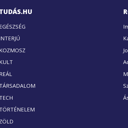
TUDÁS.HU
R
EGÉSZSÉG
I
INTERJÚ
K
KOZMOSZ
J
KULT
A
REÁL
M
TÁRSADALOM
S
TECH
Á
TÖRTÉNELEM
ZÖLD