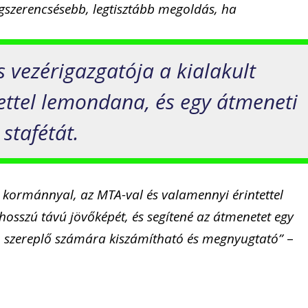
egszerencsésebb, legtisztább megoldás, ha
 vezérigazgatója a kialakult
tettel lemondana, és egy átmeneti
stafétát.
a kormánnyal, az MTA-val és valamennyi érintettel
hosszú távú jövőképét, és segítené az átmenetet egy
n szereplő számára kiszámítható és megnyugtató”
–