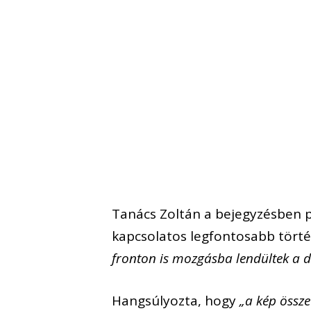
Tanács Zoltán a bejegyzésben p
kapcsolatos legfontosabb tört
fronton is mozgásba lendültek a d
Hangsúlyozta, hogy
„a kép össz