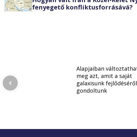
fenyegető konfliktusforrásává?
Alapjaiban változtatha
meg azt, amit a saját
galaxisunk fejlődéséről
gondoltunk