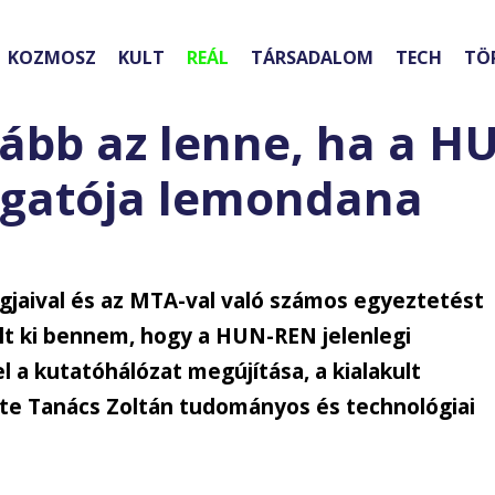
KOZMOSZ
KULT
REÁL
TÁRSADALOM
TECH
TÖ
ztább az lenne, ha a 
zgatója lemondana
agjaival és az MTA-val való számos egyeztetést
lt ki bennem, hogy a HUN-REN jelenlegi
 a kutatóhálózat megújítása, a kialakult
lte Tanács Zoltán tudományos és technológiai