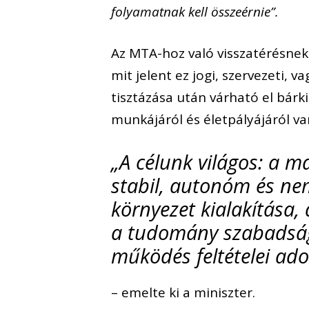
folyamatnak kell összeérnie”.
Az MTA-hoz való visszatérésnek a
mit jelent ez jogi, szervezeti, 
tisztázása után várható el bárk
munkájáról és életpályájáról va
„A célunk világos: a 
stabil, autonóm és ne
környezet kialakítása,
a tudomány szabadsága
működés feltételei ado
– emelte ki a miniszter.