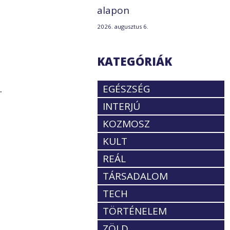
alapon
2026. augusztus 6.
KATEGÓRIÁK
.
EGÉSZSÉG
INTERJÚ
KOZMOSZ
KULT
,
REÁL
TÁRSADALOM
TECH
TÖRTÉNELEM
ZÖLD