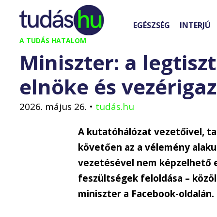
Kilépés
a
EGÉSZSÉG
INTERJÚ
tartalomba
A TUDÁS HATALOM
Miniszter: a legtis
elnöke és vezériga
2026. május 26.
•
tudás.hu
A kutatóhálózat vezetőivel, t
követően az a vélemény alaku
vezetésével nem képzelhető el
feszültségek feloldása – közö
miniszter a Facebook-oldalán.