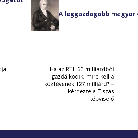
A leggazdagabb magyar 
tja
Ha az RTL 60 milliárdból
gazdálkodik, mire kell a
köztévének 127 milliárd? –
kérdezte a Tiszás
képviselő