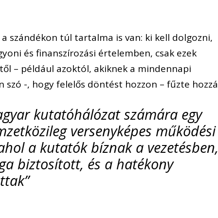
 szándékon túl tartalma is van: ki kell dolgozni,
vagyoni és finanszírozási értelemben, csak ezek
itől – például azoktól, akiknek a mindennapi
n szó -, hogy felelős döntést hozzon – fűzte hozzá
magyar kutatóhálózat számára egy
mzetközileg versenyképes működési
 ahol a kutatók bíznak a vezetésben
 biztosított, és a hatékony
ttak”