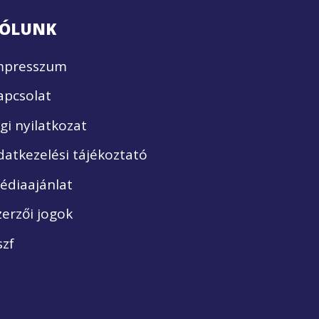
ÓLUNK
mpresszum
apcsolat
ogi nyilatkozat
datkezelési tájékoztató
édiaajánlat
zerzői jogok
szf