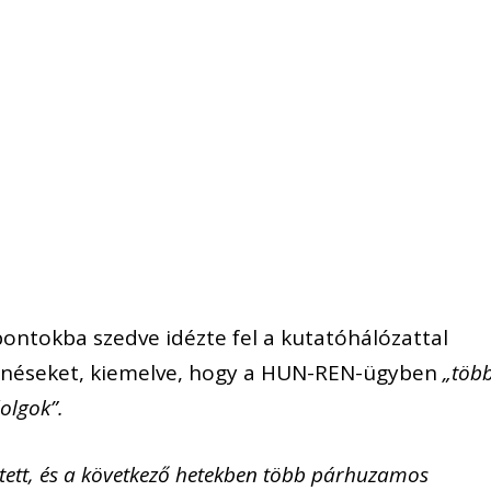
ontokba szedve idézte fel a kutatóhálózattal
énéseket, kiemelve, hogy a HUN-REN-ügyben
„töb
olgok”.
etett, és a következő hetekben több párhuzamos