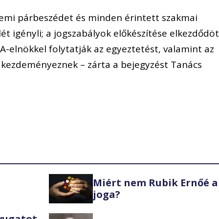
demi párbeszédet és minden érintett szakmai
 igényli; a jogszabályok előkészítése elkezdődöt
-elnökkel folytatják az egyeztetést, valamint az
t kezdeményeznek – zárta a bejegyzést Tanács
Miért nem Rubik Ernőé a
joga?
Nyugatot