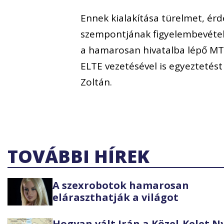
Ennek kialakítása türelmet, ér
szempontjának figyelembevételét
a hamarosan hivatalba lépő MTA
ELTE vezetésével is egyeztetés
Zoltán.
TOVÁBBI HÍREK
A szexrobotok hamarosan
eláraszthatják a világot
Hogyan vált Irán a Közel-Kelet 