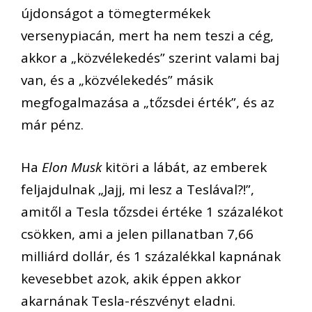
újdonságot a tömegtermékek
versenypiacán, mert ha nem teszi a cég,
akkor a „közvélekedés” szerint valami baj
van, és a „közvélekedés” másik
megfogalmazása a „tőzsdei érték”, és az
már pénz.
Ha
Elon Musk
kitöri a lábát, az emberek
feljajdulnak „Jajj, mi lesz a Teslával?!”,
amitől a Tesla tőzsdei értéke 1 százalékot
csökken, ami a jelen pillanatban 7,66
milliárd dollár, és 1 százalékkal kapnának
kevesebbet azok, akik éppen akkor
akarnának Tesla-részvényt eladni.