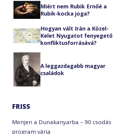
Miért nem Rubik Ernőé a
Rubik-kocka joga?
Hogyan vált Irán a Közel-
Kelet Nyugatot fenyegető
konfliktusforrásává?
A leggazdagabb magyar
családok
FRISS
Menjen a Dunakanyarba – 90 csodás
program várja