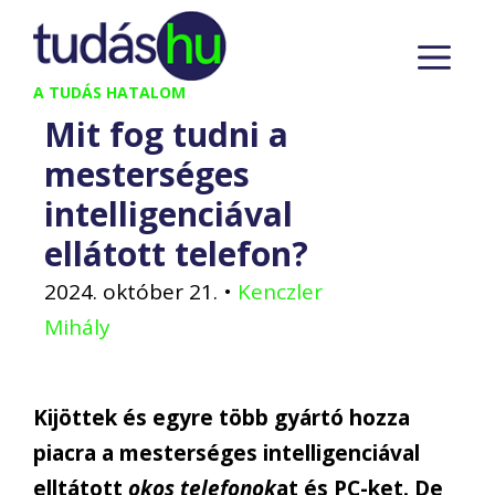
Kilépés
M
a
tartalomba
A TUDÁS HATALOM
Mit fog tudni a
mesterséges
intelligenciával
ellátott telefon?
2024. október 21.
•
Kenczler
Mihály
Kijöttek és egyre több gyártó hozza
piacra a mesterséges intelligenciával
elltátott
okos telefonok
at és PC-ket. De