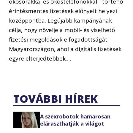
okosórákkal és okostelefonokkal - történő
érintésmentes fizetések előnyeit helyezi
középpontba. Legújabb kampányának
célja, hogy növelje a mobil- és viselhető
fizetési megoldások elfogadottságát
Magyarországon, ahol a digitális fizetések
egyre elterjedtebbek.…
TOVÁBBI HÍREK
A szexrobotok hamarosan
eláraszthatják a világot