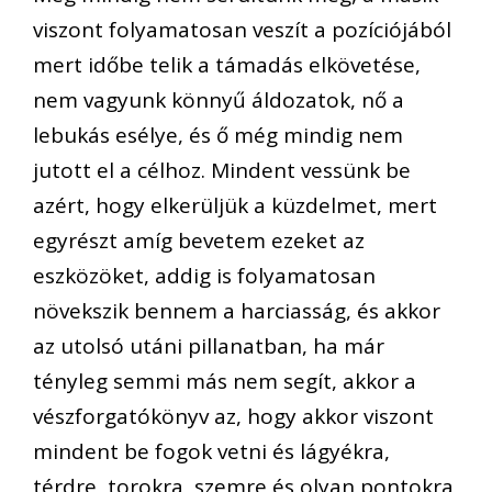
viszont folyamatosan veszít a pozíciójából
mert időbe telik a támadás elkövetése,
nem vagyunk könnyű áldozatok, nő a
lebukás esélye, és ő még mindig nem
jutott el a célhoz. Mindent vessünk be
azért, hogy elkerüljük a küzdelmet, mert
egyrészt amíg bevetem ezeket az
eszközöket, addig is folyamatosan
növekszik bennem a harciasság, és akkor
az utolsó utáni pillanatban, ha már
tényleg semmi más nem segít, akkor a
vészforgatókönyv az, hogy akkor viszont
mindent be fogok vetni és lágyékra,
térdre, torokra, szemre és olyan pontokra