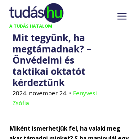
Kilépés
M
a
tartalomba
A TUDÁS HATALOM
Mit tegyünk, ha
megtámadnak? –
Önvédelmi és
taktikai oktatót
kérdeztünk
2024. november 24.
•
Fenyvesi
Zsófia
Miként ismerhetjük fel, ha valaki meg
akar támadni minket? S ha manipulál egy