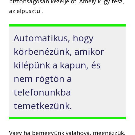
biztonságosan kezelje őt. Amelyik így tesz,
az elpusztul.
Automatikus, hogy
körbenézünk, amikor
kilépünk a kapun, és
nem rögtön a
telefonunkba
temetkezünk.
Vagy ha bemegyünk valahová, megnézzük,