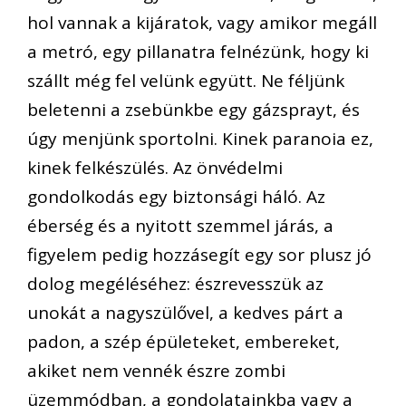
hol vannak a kijáratok, vagy amikor megáll
a metró, egy pillanatra felnézünk, hogy ki
szállt még fel velünk együtt. Ne féljünk
beletenni a zsebünkbe egy gázsprayt, és
úgy menjünk sportolni. Kinek paranoia ez,
kinek felkészülés. Az önvédelmi
gondolkodás egy biztonsági háló. Az
éberség és a nyitott szemmel járás, a
figyelem pedig hozzásegít egy sor plusz jó
dolog megéléséhez: észrevesszük az
unokát a nagyszülővel, a kedves párt a
padon, a szép épületeket, embereket,
akiket nem vennék észre zombi
üzemmódban, a gondolatainkba vagy a