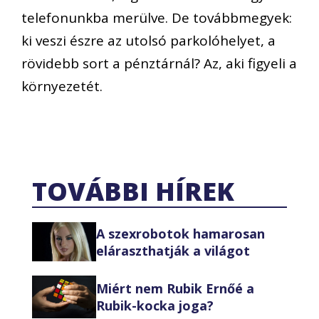
telefonunkba merülve. De továbbmegyek:
ki veszi észre az utolsó parkolóhelyet, a
rövidebb sort a pénztárnál? Az, aki figyeli a
környezetét.
TOVÁBBI HÍREK
A szexrobotok hamarosan
eláraszthatják a világot
Miért nem Rubik Ernőé a
Rubik-kocka joga?