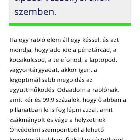
szemben.
Ha egy rabló elém áll egy késsel, és azt
mondja, hogy add ide a pénztárcád, a
kocsikulcsod, a telefonod, a laptopod,
vagyontárgyadat, akkor igen, a
legoptimálisabb megoldás az
együttműködés. Odaadom a rablónak,
amit kér és 99,9 százalék, hogy ő abban a
pillanatban le is fog lépni azzal, amit
zsákmányolt és vége a helyzetnek.
Önvédelmi szempontból a lehető
legoptimálisabban, fizikailag sértetlenül