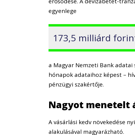
erősödése. A devizabetét-tranzak
egyenlege
173,5 milliárd fori
a Magyar Nemzeti Bank adatai s
hónapok adataihoz képest – hívj
pénzügyi szakértője.
Nagyot menetelt á
A vásárlási kedv növekedése ny
alakulásával magyarázható.