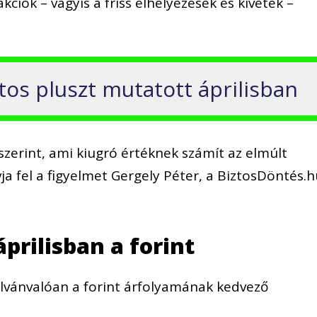
ciók – vagyis a friss elhelyezések és kivétek –
ntos pluszt mutatott áprilisban
zerint, ami kiugró értéknek számít az elmúlt
a fel a figyelmet Gergely Péter, a BiztosDöntés.
prilisban a forint
ilvánvalóan a forint árfolyamának kedvező