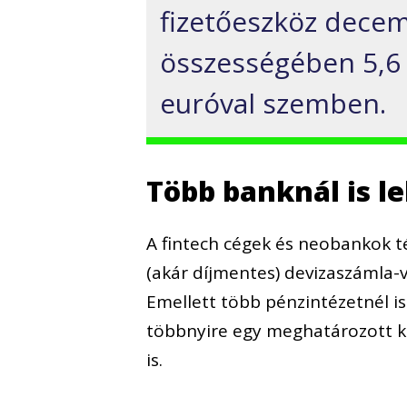
fizetőeszköz decem
összességében 5,6 
euróval szemben.
Több banknál is le
A fintech cégek és neobankok 
(akár díjmentes) devizaszámla-v
Emellett több pénzintézetnél i
többnyire egy meghatározott ke
is.