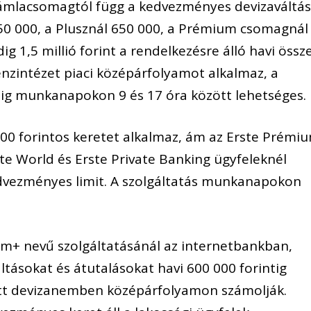
zámlacsomagtól függ a kedvezményes devizaváltá
350 000, a Plusznál 650 000, a Prémium csomagnál
ig 1,5 millió forint a rendelkezésre álló havi össz
nzintézet piaci középárfolyamot alkalmaz, a
ig munkanapokon 9 és 17 óra között lehetséges.
000 forintos keretet alkalmaz, ám az Erste Prémi
ste World és Erste Private Banking ügyfeleknél
kedvezményes limit. A szolgáltatás munkanapokon
am+ nevű szolgáltatásánál az internetbankban,
tásokat és átutalásokat havi 600 000 forintig
zett devizanemben középárfolyamon számolják.