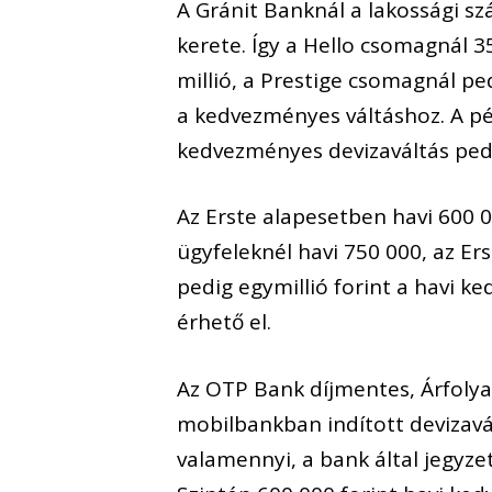
A Gránit Banknál a lakossági s
kerete. Így a Hello csomagnál 
millió, a Prestige csomagnál ped
a kedvezményes váltáshoz. A pé
kedvezményes devizaváltás ped
Az Erste alapesetben havi 600 
ügyfeleknél havi 750 000, az Er
pedig egymillió forint a havi 
érhető el.
Az OTP Bank díjmentes, Árfoly
mobilbankban indított devizavál
valamennyi, a bank által jegy