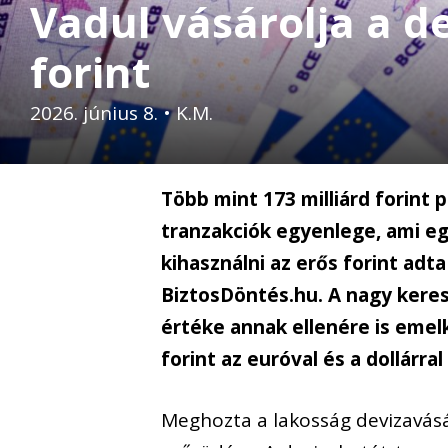
Vadul vásárolja a d
forint
2026. június 8.
•
K.M.
Több mint 173 milliárd forint 
tranzakciók egyenlege, ami eg
kihasználni az erős forint adta
BiztosDöntés.hu. A nagy keres
értéke annak ellenére is emel
forint az euróval és a dollárr
Meghozta a lakosság devizavásá