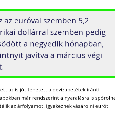
öz az euróval szemben 5,2
rikai dollárral szemben pedig
ősödött a negyedik hónapban,
intnyit javítva a március végi
t.
tt az is jót tehetett a devizabetétek iránti
napokban már rendszerint a nyaralásra is spóroln
élik az árfolyamot, igyekeznek vásárolni eurót