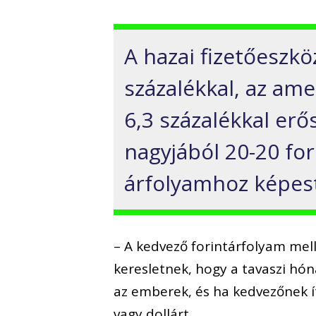
A hazai fizetőeszk
százalékkal, az ame
6,3 százalékkal er
nagyjából 20-20 for
árfolyamhoz képes
– A kedvező forintárfolyam melle
keresletnek, hogy a tavaszi hó
az emberek, és ha kedvezőnek ít
vagy dollárt.