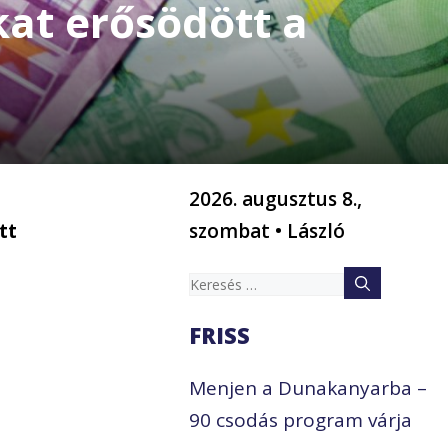
kat erősödött a
2026. augusztus 8.,
tt
szombat • László
Keresés:
a
FRISS
Menjen a Dunakanyarba –
90 csodás program várja