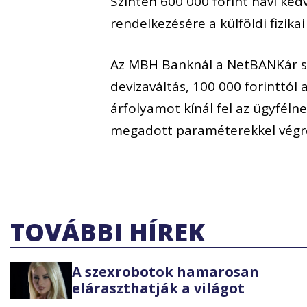
Szintén 600 000 forint havi ked
rendelkezésére a külföldi fizikai
Az MBH Banknál a NetBANKár sz
devizaváltás, 100 000 forinttól a
árfolyamot kínál fel az ügyfélne
megadott paraméterekkel végreh
TOVÁBBI HÍREK
A szexrobotok hamarosan
eláraszthatják a világot