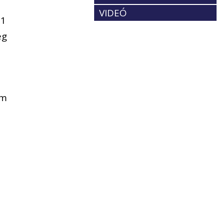
s
VIDEÓ
 1
eg
um