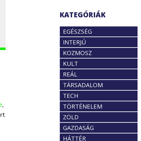
KATEGÓRIÁK
EGÉSZSÉG
INTERJÚ
KOZMOSZ
KULT
REÁL
TÁRSADALOM
TECH
e
,
TÖRTÉNELEM
rt
ZÖLD
GAZDASÁG
HÁTTÉR