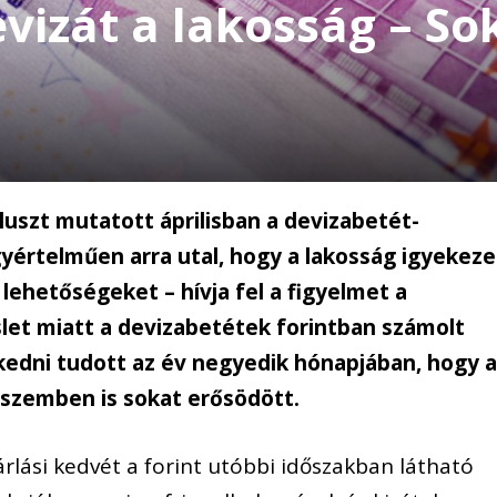
evizát a lakosság – So
pluszt mutatott áprilisban a devizabetét-
yértelműen arra utal, hogy a lakosság igyekeze
 lehetőségeket – hívja fel a figyelmet a
let miatt a devizabetétek forintban számolt
kedni tudott az év negyedik hónapjában, hogy 
al szemben is sokat erősödött.
rlási kedvét a forint utóbbi időszakban látható