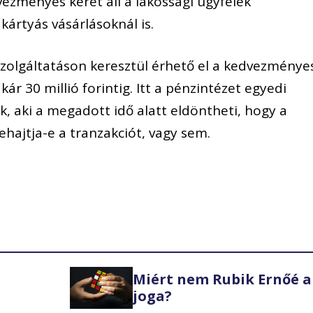
vezményes keret áll a lakossági ügyfelek
 kártyás vásárlásoknál is.
olgáltatáson keresztül érhető el a kedvezménye
kár 30 millió forintig. Itt a pénzintézet egyedi
k, aki a megadott idő alatt eldöntheti, hogy a
ajtja-e a tranzakciót, vagy sem.
Miért nem Rubik Ernőé a
joga?