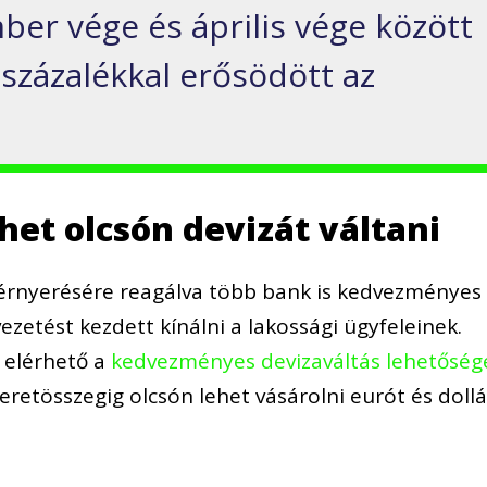
ber vége és április vége között
százalékkal erősödött az
het olcsón devizát váltani
térnyerésére reagálva több bank is kedvezményes
ezetést kezdett kínálni a lakossági ügyfeleinek.
s elérhető a
kedvezményes devizaváltás lehetőség
retösszegig olcsón lehet vásárolni eurót és dollá