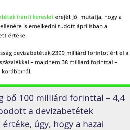
tétek iránti kereslet
erejét jól mutatja, hogy a
ellenére is emelkedni tudott áprilisban a
ett értéke.
sság devizabetétek 2399 milliárd forintot ért el a
zázalékkal – majdnem 38 milliárd forinttal –
 korábbinál.
 bő 100 milliárd forinttal – 4,4
apodott a devizabetétek
t értéke, úgy, hogy a hazai