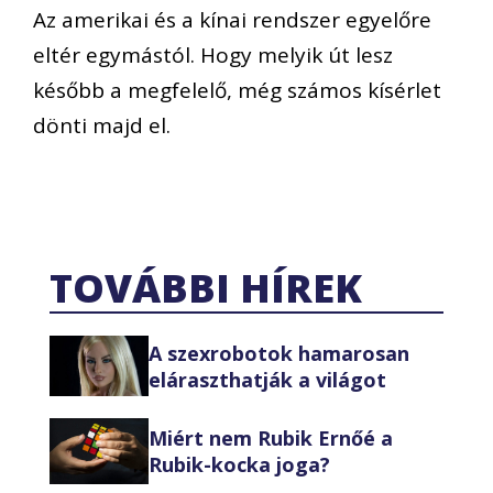
Az amerikai és a kínai rendszer egyelőre
eltér egymástól. Hogy melyik út lesz
később a megfelelő, még számos kísérlet
dönti majd el.
TOVÁBBI HÍREK
A szexrobotok hamarosan
eláraszthatják a világot
Miért nem Rubik Ernőé a
Rubik-kocka joga?