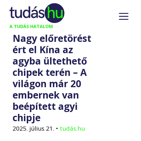
Kilépés
M
a
tartalomba
A TUDÁS HATALOM
Nagy előretörést
ért el Kína az
agyba ültethető
chipek terén – A
világon már 20
embernek van
beépített agyi
chipje
2025. július 21.
•
tudás.hu