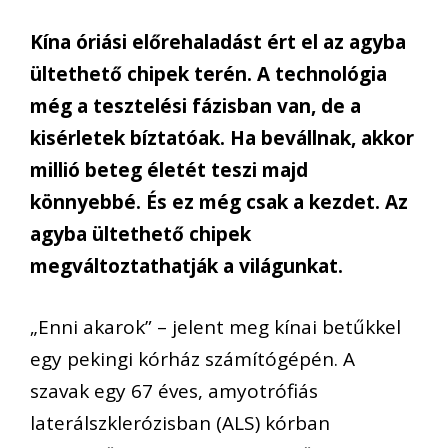
Kína óriási előrehaladást ért el az agyba
ültethető chipek terén. A technológia
még a tesztelési fázisban van, de a
kisérletek bíztatóak. Ha bevállnak, akkor
millió beteg életét teszi majd
könnyebbé. És ez még csak a kezdet. Az
agyba ültethető chipek
megváltoztathatják a világunkat.
„Enni akarok” – jelent meg kínai betűkkel
egy pekingi kórház számítógépén. A
szavak egy 67 éves, amyotrófiás
laterálszklerózisban (ALS) kórban