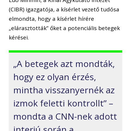
(CIBR) igazgatója, a kísérlet vezető tudósa
elmondta, hogy a kísérlet hírére
„elárasztották” őket a potenciális betegek
kérései.
„A betegek azt mondták,
hogy ez olyan érzés,
mintha visszanyernék az
izmok feletti kontrollt” –
mondta a CNN-nek adott
interjú során a