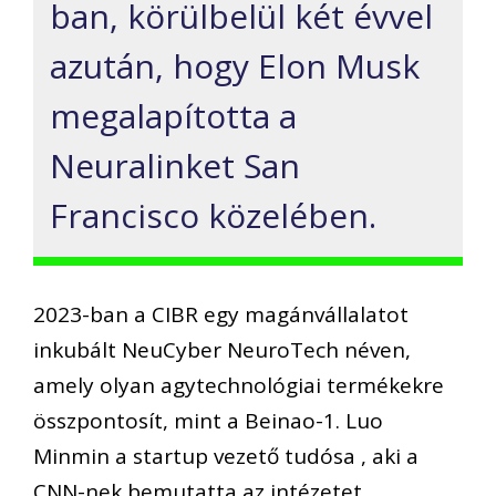
ban, körülbelül két évvel
azután, hogy Elon Musk
megalapította a
Neuralinket San
Francisco közelében.
2023-ban a CIBR egy magánvállalatot
inkubált NeuCyber NeuroTech néven,
amely olyan agytechnológiai termékekre
összpontosít, mint a Beinao-1. Luo
Minmin a startup vezető tudósa , aki a
CNN-nek bemutatta az intézetet..