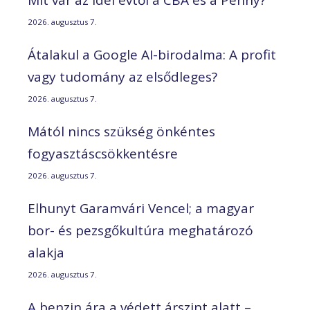
Mit vár az idei évtől a CBA és a Penny?
2026. augusztus 7.
Átalakul a Google AI-birodalma: A profit
vagy tudomány az elsődleges?
2026. augusztus 7.
Mától nincs szükség önkéntes
fogyasztáscsökkentésre
2026. augusztus 7.
Elhunyt Garamvári Vencel; a magyar
bor- és pezsgőkultúra meghatározó
alakja
2026. augusztus 7.
A benzin ára a védett árszint alatt –