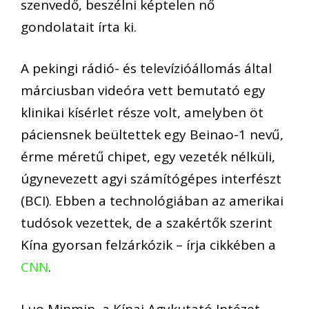
szenvedő, beszélni képtelen nő
gondolatait írta ki.
A pekingi rádió- és televízióállomás által
márciusban videóra vett bemutató egy
klinikai kísérlet része volt, amelyben öt
páciensnek beültettek egy Beinao-1 nevű,
érme méretű chipet, egy vezeték nélküli,
úgynevezett agyi számítógépes interfészt
(BCI). Ebben a technológiában az amerikai
tudósok vezettek, de a szakértők szerint
Kína gyorsan felzárkózik – írja cikkében a
CNN
.
Luo Minmin, a Kínai Agykutató Intézet