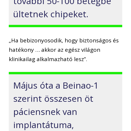
további 50-100 betegbe
ültetnek chipeket.
„Ha bebizonyosodik, hogy biztonságos és
hatékony … akkor az egész világon
klinikailag alkalmazható lesz”.
Május óta a Beinao-1
szerint összesen öt
páciensnek van
implantátuma,