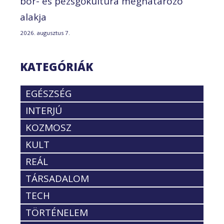
bor- és pezsgőkultúra meghatározó
alakja
2026. augusztus 7.
KATEGÓRIÁK
EGÉSZSÉG
INTERJÚ
KOZMOSZ
KULT
REÁL
TÁRSADALOM
TECH
TÖRTÉNELEM