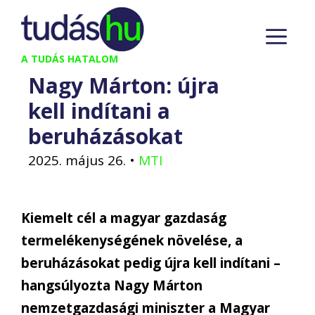
Kilépés
M
a
tartalomba
A TUDÁS HATALOM
Nagy Márton: újra
kell indítani a
beruházásokat
2025. május 26.
•
MTI
Kiemelt cél a magyar gazdaság
termelékenységének növelése, a
beruházásokat pedig újra kell indítani –
hangsúlyozta Nagy Márton
nemzetgazdasági miniszter a Magyar