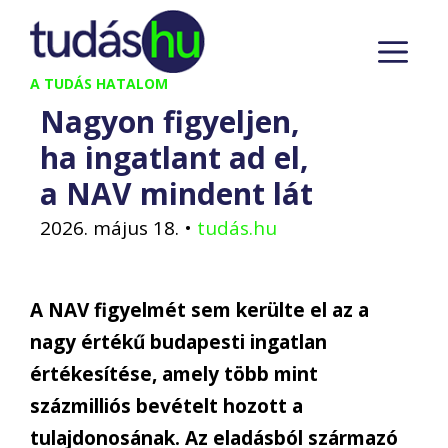
Kilépés
M
a
tartalomba
A TUDÁS HATALOM
Nagyon figyeljen,
ha ingatlant ad el,
a NAV mindent lát
2026. május 18.
•
tudás.hu
A NAV figyelmét sem kerülte el az a
nagy értékű budapesti ingatlan
értékesítése, amely több mint
százmilliós bevételt hozott a
tulajdonosának. Az eladásból származó