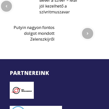
Bever a szíve? – Már
jól kezelhető a
szívritmuszavar
Putyin nagyon fontos
dolgot mondott
Zelenszkijről
PARTNEREINK