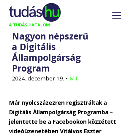
Kilépés
M
a
tartalomba
A TUDÁS HATALOM
Nagyon népszerű
a Digitális
Állampolgárság
Program
2024. december 19.
•
MTI
Már nyolcszázezren regisztráltak a
Digitális Állampolgárság Programba –
jelentette be a Facebookon közzétett
videóüzenetében Vitályos Eszter