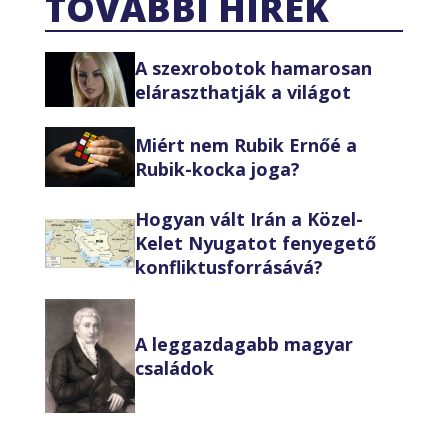
TOVÁBBI HÍREK
A szexrobotok hamarosan
eláraszthatják a világot
Miért nem Rubik Ernőé a
Rubik-kocka joga?
Hogyan vált Irán a Közel-
Kelet Nyugatot fenyegető
konfliktusforrásává?
A leggazdagabb magyar
családok