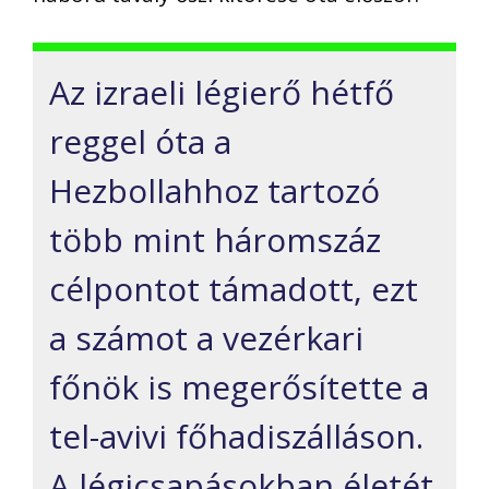
Az izraeli légierő hétfő
reggel óta a
Hezbollahhoz tartozó
több mint háromszáz
célpontot támadott, ezt
a számot a vezérkari
főnök is megerősítette a
tel-avivi főhadiszálláson.
A légicsapásokban életét