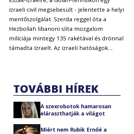
Észak-Izraelre, a Golán-fennsíkon egy
izraeli civil megsebesült - jelentette a helyi
mentőszolgálat. Szerda reggel óta a
Hezbollah libanoni síita mozgalom
milíciája mintegy 135 rakétával és drónnal
támadta Izraelt. Az izraeli hatóságok…
TOVÁBBI HÍREK
A szexrobotok hamarosan
eláraszthatják a világot
Miért nem Rubik Ernőé a