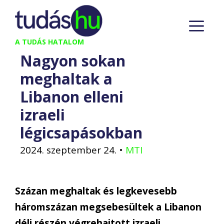
Kilépés
M
a
tartalomba
A TUDÁS HATALOM
Nagyon sokan
meghaltak a
Libanon elleni
izraeli
légicsapásokban
2024. szeptember 24.
•
MTI
Százan meghaltak és legkevesebb
háromszázan megsebesültek a Libanon
déli részén végrehajtott izraeli