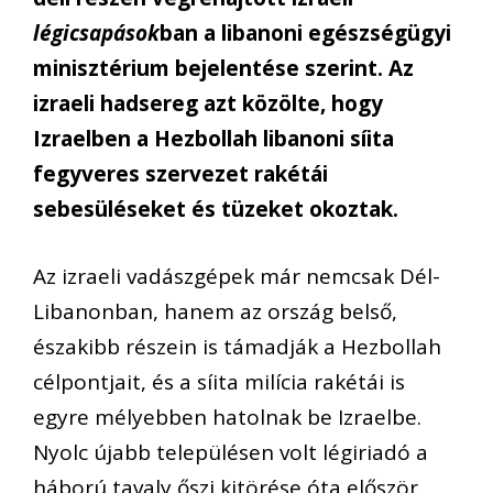
légicsapások
ban a libanoni egészségügyi
minisztérium bejelentése szerint. Az
izraeli hadsereg azt közölte, hogy
Izraelben a Hezbollah libanoni síita
fegyveres szervezet rakétái
sebesüléseket és tüzeket okoztak.
Az izraeli vadászgépek már nemcsak Dél-
Libanonban, hanem az ország belső,
északibb részein is támadják a Hezbollah
célpontjait, és a síita milícia rakétái is
egyre mélyebben hatolnak be Izraelbe.
Nyolc újabb településen volt légiriadó a
háború tavaly őszi kitörése óta először.