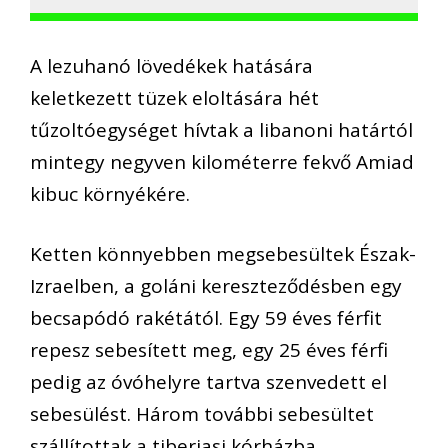
A lezuhanó lövedékek hatására
keletkezett tüzek eloltására hét
tűzoltóegységet hívtak a libanoni határtól
mintegy negyven kilométerre fekvő Amiad
kibuc környékére.
Ketten könnyebben megsebesültek Észak-
Izraelben, a goláni kereszteződésben egy
becsapódó rakétától. Egy 59 éves férfit
repesz sebesített meg, egy 25 éves férfi
pedig az óvóhelyre tartva szenvedett el
sebesülést. Három további sebesültet
szállítottak a tiberiasi kórházba.