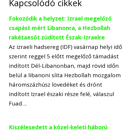
Kapcsolódó cikkek
Fokozódik a helyzet: Izrael megelőző
csapást mért Libanonra, a Hezbollah
rakétaesőt zúdított Észak-Izraelre
Az izraeli hadsereg (IDF) vasárnap helyi idő
szerint reggel 5 előtt megelőző támadást
indított Dél-Libanonban, majd rövid időn
belül a libanoni síita Hezbollah mozgalom
háromszázhúsz lövedéket és drónt
indított Izrael északi része felé, válaszul
Fuad…
Kiszélesedett a közel-keleti háború