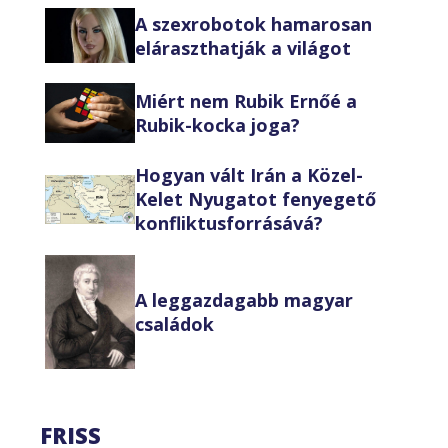
A szexrobotok hamarosan
eláraszthatják a világot
Miért nem Rubik Ernőé a
Rubik-kocka joga?
Hogyan vált Irán a Közel-
Kelet Nyugatot fenyegető
konfliktusforrásává?
A leggazdagabb magyar
családok
FRISS