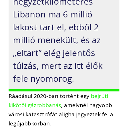
négyzetkilométeres
Libanon ma 6 millió
lakost tart el, ebből 2
millió menekült, és az
„eltart” elég jelentős
túlzás, mert az itt élők
fele nyomorog.
Ráadásul 2020-ban történt egy
bejrúti
kikötői gázrobbanás
, amelynél nagyobb
városi katasztrófát aligha jegyeztek fel a
legújabbkorban.