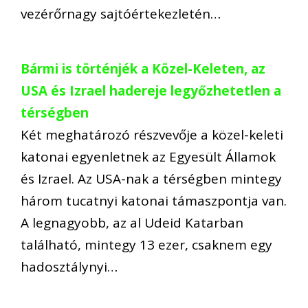
vezérőrnagy sajtóértekezletén…
Bármi is történjék a Közel-Keleten, az
USA és Izrael hadereje legyőzhetetlen a
térségben
Két meghatározó részvevője a közel-keleti
katonai egyenletnek az Egyesült Államok
és Izrael. Az USA-nak a térségben mintegy
három tucatnyi katonai támaszpontja van.
A legnagyobb, az al Udeid Katarban
található, mintegy 13 ezer, csaknem egy
hadosztálynyi…