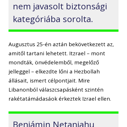
nem javasolt biztonsági
kategóriába sorolta.
Augusztus 25-én aztán bekövetkezett az,
amitől tartani lehetett. Itzrael – mont
mondták, önvédelemből, megelőző
jelleggel – elkezdte lőni a Hezbollah
állásait, ismert célpontjait. Mire
Libanonból válaszcsapásként szintén
rakétatámádasáok érkeztek Izrael ellen.
Benjámin Netanjahu