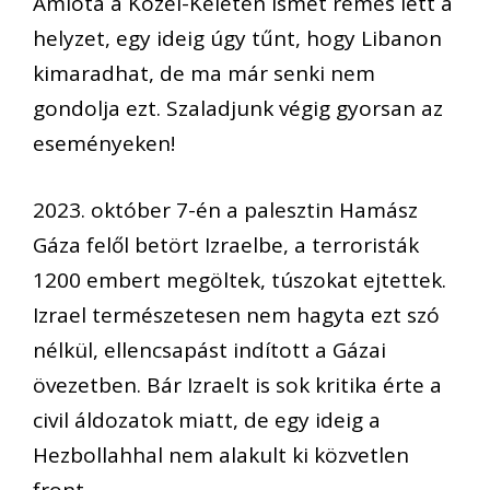
Amióta a Közel-Keleten ismét rémes lett a
helyzet, egy ideig úgy tűnt, hogy Libanon
kimaradhat, de ma már senki nem
gondolja ezt. Szaladjunk végig gyorsan az
eseményeken!
2023. október 7-én a palesztin Hamász
Gáza felől betört Izraelbe, a terroristák
1200 embert megöltek, túszokat ejtettek.
Izrael természetesen nem hagyta ezt szó
nélkül, ellencsapást indított a Gázai
övezetben. Bár Izraelt is sok kritika érte a
civil áldozatok miatt, de egy ideig a
Hezbollahhal nem alakult ki közvetlen
front.