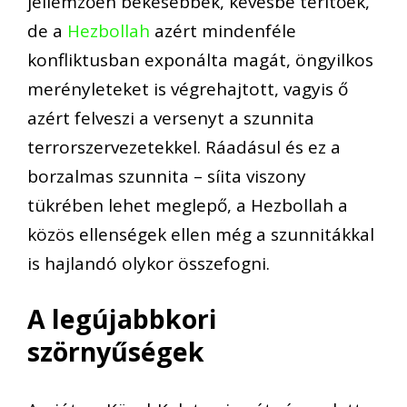
jellemzően békésebbek, kevésbé térítőek,
de a
Hezbollah
azért mindenféle
konfliktusban exponálta magát, öngyilkos
merényleteket is végrehajtott, vagyis ő
azért felveszi a versenyt a szunnita
terrorszervezetekkel. Ráadásul és ez a
borzalmas szunnita – síita viszony
tükrében lehet meglepő, a Hezbollah a
közös ellenségek ellen még a szunnitákkal
is hajlandó olykor összefogni.
A legújabbkori
szörnyűségek