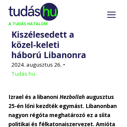
Kilépés
M
a
tartalomba
A TUDÁS HATALOM
Kiszélesedett a
közel-keleti
háború Libanonra
2024. augusztus 26.
•
Tudás.hu
Izrael és a libanoni
Hezbollah
augusztus
25-én lőni kezdték egymást. Libanonban
nagyon régóta meghatározó ez a síita
politikai és félkatonaiszervezet. Amióta