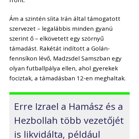
Ám a szintén síita Irán által támogatott
szervezet – legalábbis minden gyanú
szerint ő – elkövetett egy szörnyű
támadást. Rakétát indított a Golán-
fennsíkon lévő, Madzsdel Samszban egy
olyan futballpálya ellen, ahol gyerekek
fociztak, a támadásban 12-en meghaltak.
Erre Izrael a Hamász és a
Hezbollah több vezetőjét
is likvidálta, például