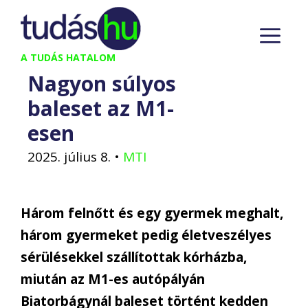
Kilépés
M
a
tartalomba
A TUDÁS HATALOM
Nagyon súlyos
baleset az M1-
esen
2025. július 8.
•
MTI
Három felnőtt és egy gyermek meghalt,
három gyermeket pedig életveszélyes
sérülésekkel szállítottak kórházba,
miután az M1-es autópályán
Biatorbágynál baleset történt kedden