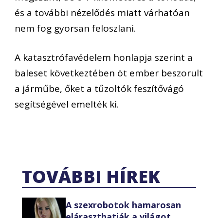
és a további nézelődés miatt várhatóan
nem fog gyorsan feloszlani.
A katasztrófavédelem honlapja szerint a
baleset következtében öt ember beszorult
a járműbe, őket a tűzoltók feszítővágó
segítségével emelték ki.
TOVÁBBI HÍREK
A szexrobotok hamarosan
eláraszthatják a világot