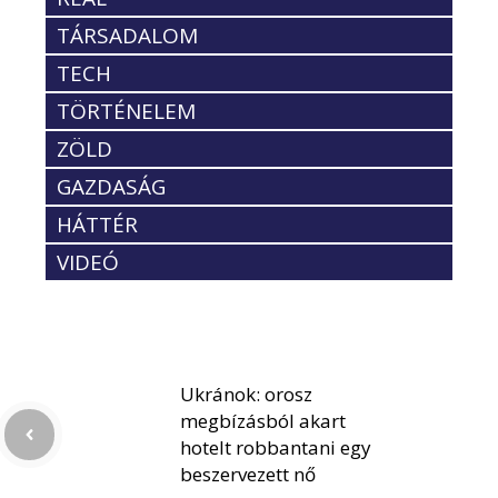
TÁRSADALOM
TECH
TÖRTÉNELEM
ZÖLD
GAZDASÁG
HÁTTÉR
VIDEÓ
Ukránok: orosz
megbízásból akart
hotelt robbantani egy
beszervezett nő